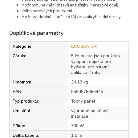
Možnost upevnění držáků na ručníky (nerezová ocel)
Volba barevných provedení
Možnost doplnění bočních lišt pro zakrytí zadní strany
Doplňkové parametry
Kategorie
:
ECOSUN CR
Záruka
:
5 let pokud jsou použity k
vytápění objektů pro
bydlení, pro ostatní
aplikace 2 roky
Hmotnost
:
24.13 kg
EAN
:
8590875056445
Typ produktu
:
Topný panel
Umístění
:
výhradně nástěnná
instalace
Příkon
:
700 W
Délka kabelu
:
1,9 m