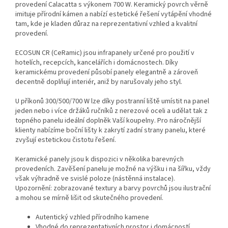
provedení Calacatta s výkonem 700 W. Keramický povrch věrně
imituje přírodní kámen a nabízí estetické řešení vytápění vhodné
tam, kde je kladen důraz na reprezentativní vzhled a kvalitní
provedení.
ECOSUN CR (CeRamic) jsou infrapanely určené pro použití v
hotelích, recepcích, kancelářích i domácnostech. Díky
keramickému provedení působí panely elegantně a zároveň
decentně doplňují interiér, aniž by narušovaly jeho styl.
U příkonů 300/500/700 W lze díky postranní liště umístit na panel
jeden nebo i více držáků ručníků z nerezové oceli a udělat tak z
topného panelu ideální doplněk Vaší koupelny. Pro náročnější
klienty nabízíme boční lišty k zakrytí zadní strany panelu, které
zvyšují estetickou čistotu řešení.
Keramické panely jsou k dispozici v několika barevných
provedeních. Zavěšení panelu je možné na výšku i na šířku, vždy
však výhradně ve svislé poloze (nástěnná instalace).
Upozornění: zobrazované textury a barvy povrchů jsou ilustrační
a mohou se mírně lišit od skutečného provedení.
Autentický vzhled přírodního kamene
Vhodné do reprezentativních prostor i domácností