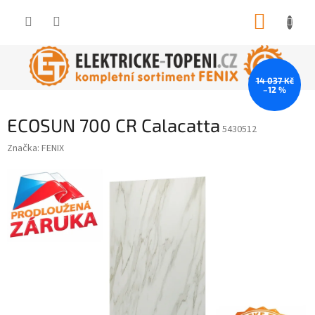
Přejít
NÁKUP
na
obsah
KOŠÍK
14 037 Kč
–12 %
ECOSUN 700 CR Calacatta
5430512
Značka:
FENIX