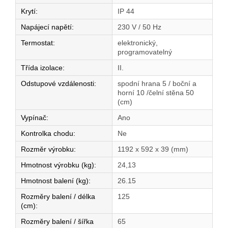
Krytí
:
IP 44
Napájecí napětí
:
230 V / 50 Hz
Termostat
:
elektronický,
programovatelný
Třída izolace
:
II.
Odstupové vzdálenosti
:
spodní hrana 5 / boční a
horní 10 /čelní stěna 50
(cm)
Vypínač
:
Ano
Kontrolka chodu
:
Ne
Rozměr výrobku
:
1192 x 592 x 39 (mm)
Hmotnost výrobku (kg)
:
24,13
Hmotnost balení (kg)
:
26.15
Rozměry balení / délka
125
(cm)
:
Rozměry balení / šířka
65