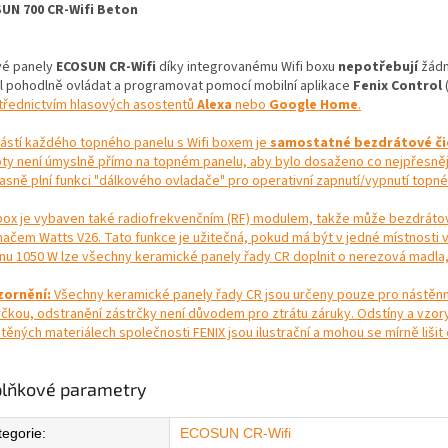
UN 700 CR-Wifi Beton
vé panely
ECOSUN CR-Wifi
díky integrovanému Wifi boxu
nepotřebují
žádno
l pohodlně ovládat a programovat pomocí mobilní aplikace
Fenix Control
třednictvím hlasových asostentů
Alexa
nebo
Google Home
.
ástí každého topného panelu s Wifi boxem je
samostatné bezdrátové či
oty není úmyslně přímo na topném panelu, aby bylo dosaženo co nejpřesnějš
asně plní funkci "dálkového ovladače" pro operativní zapnutí/vypnutí topné
 box je vybaven také radiofrekvenčním (RF) modulem, takže může bezdrátov
ímačem Watts V26. Tato funkce je užitečná, pokud má být v jedné místnosti 
nu 1050 W lze všechny keramické panely řady CR doplnit o nerezová madla, k
ornění:
Všechny keramické panely řady CR jsou určeny pouze pro nástěnnou
rčkou, odstranění zástrčky není důvodem pro ztrátu záruky. Odstíny a vzor
ištěných materiálech společnosti FENIX jsou ilustrační a mohou se mírně liš
lňkové parametry
tegorie
:
ECOSUN CR-Wifi