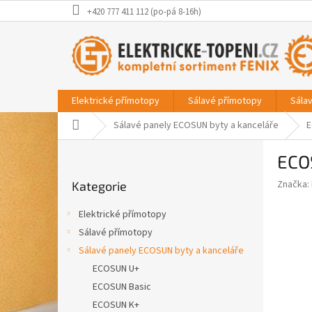
Přejít
+420 777 411 112 (po-pá 8-16h)
na
obsah
Elektrické přímotopy
Sálavé přímotopy
Sála
Domů
Sálavé panely ECOSUN byty a kanceláře
E
P
ECO
o
Přeskočit
s
Značka:
Kategorie
kategorie
t
r
Elektrické přímotopy
a
Sálavé přímotopy
n
Sálavé panely ECOSUN byty a kanceláře
n
í
ECOSUN U+
p
ECOSUN Basic
a
ECOSUN K+