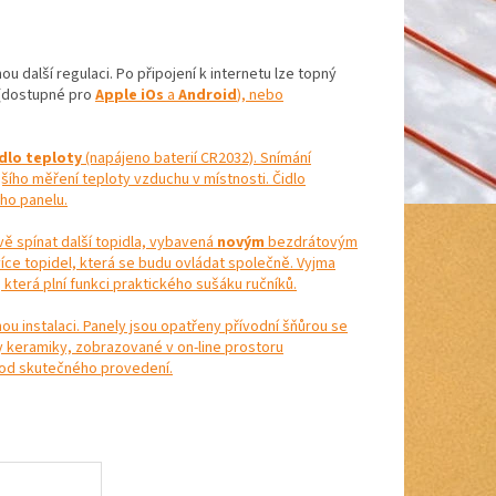
u další regulaci. Po připojení k internetu lze topný
(dostupné pro
Apple iOs
a
Android
), nebo
dlo teploty
(napájeno baterií CR2032). Snímání
ího měření teploty vzduchu v místnosti. Čidlo
ho panelu.
ě spínat další topidla, vybavená
novým
bezdrátovým
více topidel, která se budu ovládat společně. Vyjma
terá plní funkci praktického sušáku ručníků.
 instalaci. Panely jsou opatřeny přívodní šňůrou se
y keramiky, zobrazované v on-line prostoru
it od skutečného provedení.