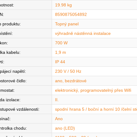
otnost
:
19.98 kg
N
:
8590875054892
p produktu
:
Topný panel
ístění
:
výhradně nástěnná instalace
íkon
:
700 W
lka kabelu
:
1,9 m
tí
:
IP 44
pájecí napětí
:
230 V / 50 Hz
ostorové čidlo
:
ano, bezdrátové
rmostat
:
elektronický, programovatelný přes Wifi
da izolace
:
II.
stupové vzdálenosti
:
spodní hrana 5 / boční a horní 10 /čelní s
pínač
:
Ano
ntrolka chodu
:
ano (LED)