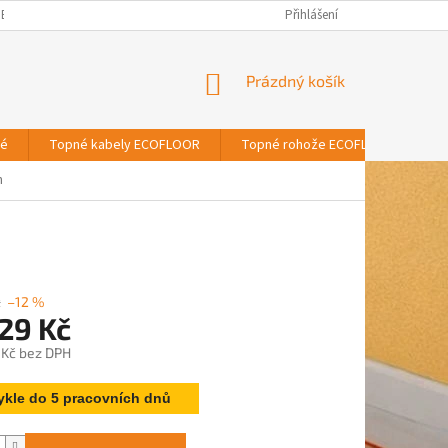
BNÍCH ÚDAJŮ
Přihlášení
NÁKUPNÍ
Prázdný košík
KOŠÍK
vé
Topné kabely ECOFLOOR
Topné rohože ECOFLOOR
T
n
č
–12 %
29 Kč
0 Kč bez DPH
ykle do 5 pracovních dnů