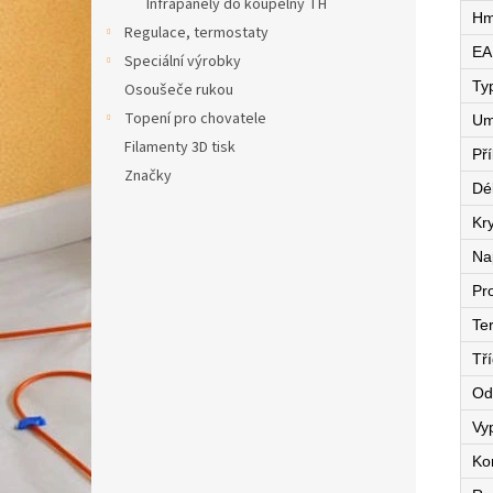
Infrapanely do koupelny TH
Hm
Regulace, termostaty
EA
Speciální výrobky
Ty
Osoušeče rukou
Topení pro chovatele
Um
Filamenty 3D tisk
Př
Značky
Dé
Kry
Na
Pr
Te
Tří
Od
Vy
Ko