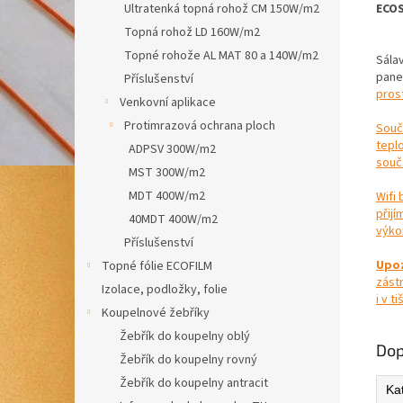
ECOS
Ultratenká topná rohož CM 150W/m2
Topná rohož LD 160W/m2
Topné rohože AL MAT 80 a 140W/m2
Sála
pane
Příslušenství
pros
Venkovní aplikace
Protimrazová ochrana ploch
Souč
tepl
ADPSV 300W/m2
souč
MST 300W/m2
MDT 400W/m2
Wifi
přij
40MDT 400W/m2
výko
Příslušenství
Upoz
Topné fólie ECOFILM
zást
Izolace, podložky, folie
i v t
Koupelnové žebříky
Žebřík do koupelny oblý
Dop
Žebřík do koupelny rovný
Žebřík do koupelny antracit
Ka