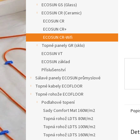
n
ECOSUN GS (Glass)
e
ECOSUN CR (Ceramic)
l
ECOSUN CR
ECOSUN CR+
ECOSUN CR-Wifi
Topné panely GR (sklo)
ECOSUN VT
ECOSUN základ
Příslušenství
Sálavé panely ECOSUN průmyslové
Topné kabely ECOFLOOR
Topné rohože ECOFLOOR
Podlahové topení
Sady Comfort Mat 160W/m2
Popi
Topná rohož LDTS 80W/m2
Topná rohož LDTS 100W/m2
Det
Topná rohož LDTS 160W/m2