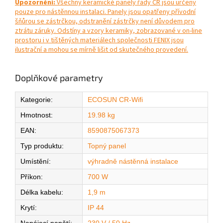
Upozornění:
Všechny keramické panely řady CR jsou určeny
pouze pro nástěnnou instalaci. Panely jsou opatřeny přívodní
šňůrou se zástrčkou, odstranění zástrčky není důvodem pro
ztrátu záruky. Odstíny a vzory keramiky, zobrazované v on-line
prostoru i v tištěných materiálech společnosti FENIX jsou
ilustrační a mohou se mírně lišit od skutečného provedení.
Doplňkové parametry
Kategorie
:
ECOSUN CR-Wifi
Hmotnost
:
19.98 kg
EAN
:
8590875067373
Typ produktu
:
Topný panel
Umístění
:
výhradně nástěnná instalace
Příkon
:
700 W
Délka kabelu
:
1,9 m
Krytí
:
IP 44