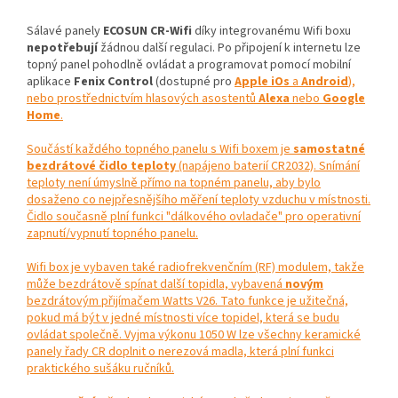
Sálavé panely
ECOSUN CR-Wifi
díky integrovanému Wifi boxu
nepotřebují
žádnou další regulaci. Po připojení k internetu lze
topný panel pohodlně ovládat a programovat pomocí mobilní
aplikace
Fenix Control
(dostupné pro
Apple iOs
a
Android
),
nebo prostřednictvím hlasových asostentů
Alexa
nebo
Google
Home
.
Součástí každého topného panelu s Wifi boxem je
samostatné
bezdrátové čidlo teploty
(napájeno baterií CR2032). Snímání
teploty není úmyslně přímo na topném panelu, aby bylo
dosaženo co nejpřesnějšího měření teploty vzduchu v místnosti.
Čidlo současně plní funkci "dálkového ovladače" pro operativní
zapnutí/vypnutí topného panelu.
Wifi box je vybaven také radiofrekvenčním (RF) modulem, takže
může bezdrátově spínat další topidla, vybavená
novým
bezdrátovým přijímačem Watts V26. Tato funkce je užitečná,
pokud má být v jedné místnosti více topidel, která se budu
ovládat společně. Vyjma výkonu 1050 W lze všechny keramické
panely řady CR doplnit o nerezová madla, která plní funkci
praktického sušáku ručníků.