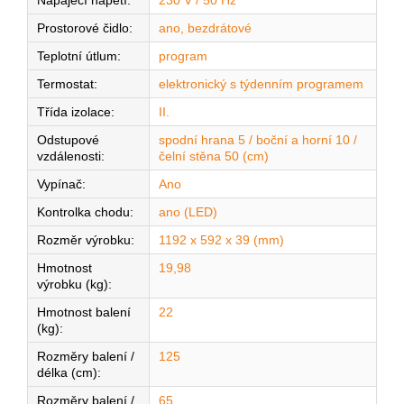
Napájecí napětí
:
230 V / 50 Hz
Prostorové čidlo
:
ano, bezdrátové
Teplotní útlum
:
program
Termostat
:
elektronický s týdenním programem
Třída izolace
:
II.
Odstupové
spodní hrana 5 / boční a horní 10 /
vzdálenosti
:
čelní stěna 50 (cm)
Vypínač
:
Ano
Kontrolka chodu
:
ano (LED)
Rozměr výrobku
:
1192 x 592 x 39 (mm)
Hmotnost
19,98
výrobku (kg)
:
Hmotnost balení
22
(kg)
:
Rozměry balení /
125
délka (cm)
:
Rozměry balení /
65