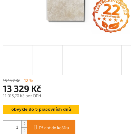
15 147 Kč
–12 %
13 329 Kč
11 015,70 Kč bez DPH
Měrná
obvykle do 5 pracovních dnů
cena:
Přidat do košíku