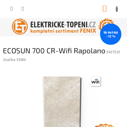
Přejít
NÁKUP
na
obsah
KOŠÍK
15 147 Kč
–12 %
ECOSUN 700 CR-Wifi Rapolano
5437525
Značka:
FENIX