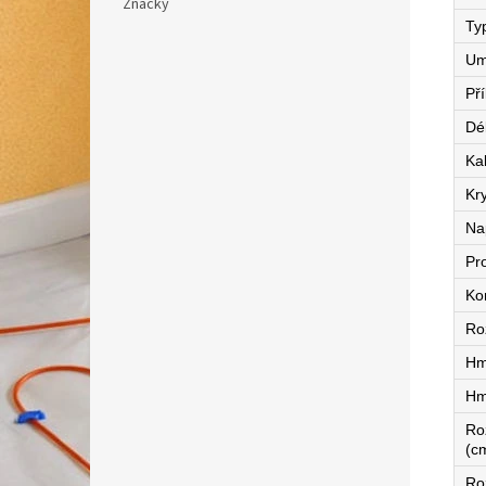
Značky
Ty
Um
Př
Dé
Ka
Kry
Na
Pr
Ko
Ro
Hm
Hm
Ro
(c
Ro