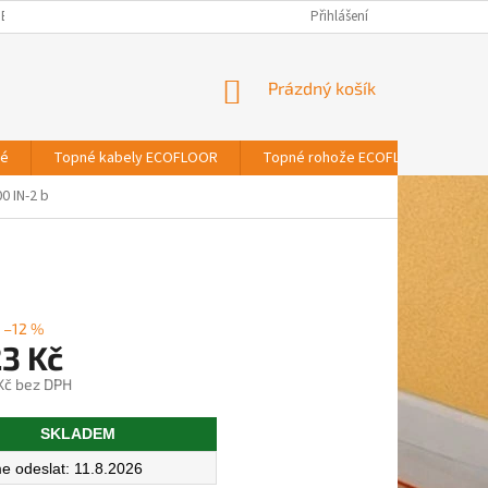
BNÍCH ÚDAJŮ
Přihlášení
NÁKUPNÍ
Prázdný košík
KOŠÍK
vé
Topné kabely ECOFLOOR
Topné rohože ECOFLOOR
T
0 IN-2 b
–12 %
23 Kč
 Kč bez DPH
SKLADEM
11.8.2026