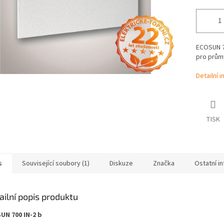
ECOSUN 70
pro prům
Detailní 
TISK
s
Související soubory (1)
Diskuze
Značka
Ostatní i
ailní popis produktu
UN 700 IN-2 b