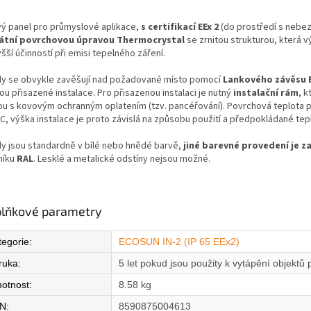
vý panel pro průmyslové aplikace,
s certifikací EEx 2
(do prostředí s nebez
átní povrchovou úpravou Thermocrystal
se zrnitou strukturou, která 
šší účinností při emisi tepelného záření.
ly se obvykle zavěšují nad požadované místo pomocí
Lankového závěsu
u přisazené instalace. Pro přisazenou instalaci je nutný
instalační rám
, k
ou s kovovým ochranným oplatením (tzv. pancéřování). Povrchová teplota pa
C, výška instalace je proto závislá na způsobu použití a předpokládané tepl
ly jsou standardně v bílé nebo hnědé barvě,
jiné barevné provedení je z
níku
RAL
. Lesklé a metalické odstíny nejsou možné.
lňkové parametry
tegorie
:
ECOSUN IN-2 (IP 65 EEx2)
ruka
:
5 let pokud jsou použity k vytápění objektů 
otnost
:
8.58 kg
N
:
8590875004613