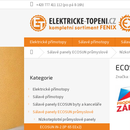
Přejít
+420 777 411 112 (po-pá 8-16h)
na
obsah
Elektrické přímotopy
Sálavé přímotopy
Sála
Domů
Sálavé panely ECOSUN průmyslové
Nízko
P
ECO
o
Přeskočit
s
Značka:
Kategorie
kategorie
t
r
Elektrické přímotopy
a
Sálavé přímotopy
n
Sálavé panely ECOSUN byty a kanceláře
n
í
Sálavé panely ECOSUN průmyslové
p
Nízkoteplotní průmyslové panely
a
ECOSUN IN-2 (IP 65 EEx2)