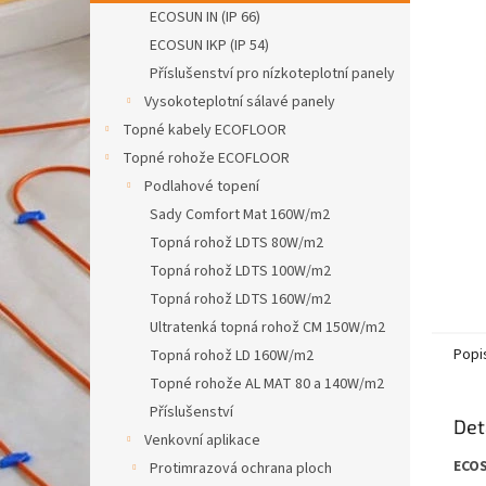
n
ECOSUN IN (IP 66)
e
ECOSUN IKP (IP 54)
l
Příslušenství pro nízkoteplotní panely
Vysokoteplotní sálavé panely
Topné kabely ECOFLOOR
Topné rohože ECOFLOOR
Podlahové topení
Sady Comfort Mat 160W/m2
Topná rohož LDTS 80W/m2
Topná rohož LDTS 100W/m2
Topná rohož LDTS 160W/m2
Ultratenká topná rohož CM 150W/m2
Popi
Topná rohož LD 160W/m2
Topné rohože AL MAT 80 a 140W/m2
Příslušenství
Det
Venkovní aplikace
ECOS
Protimrazová ochrana ploch