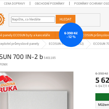
CENA DOPRAVY
OBCHODNÍ PODMÍNKY
PODMÍNKY OCHRANY OSO
HLEDAT
6 390 Kč
vé panely ECOSUN byty a kanceláře
Sálavé panely ECOSUN průmyslo
–12 %
teplotní průmyslové panely
ECOSUN IN-2 (IP 65 EEx2)
ECOSUN 70
SUN 700 IN-2 b
5401185
FENIX
6 390 Kč
5 6
4 647,11
Měrná
cena: