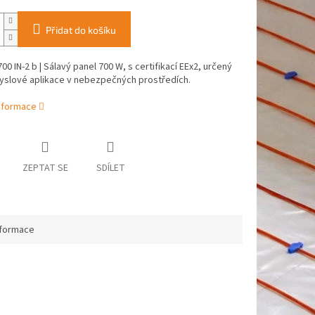
Přidat do košíku
0 IN-2 b | Sálavý panel 700 W, s certifikací EEx2, určený
yslové aplikace v nebezpečných prostředích.
informace
ZEPTAT SE
SDÍLET
nformace