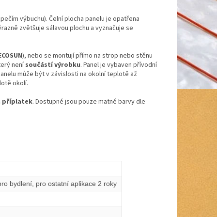
pečím výbuchu). Čelní plocha panelu je opatřena
výrazně zvětšuje sálavou plochu a vyznačuje se
 ECOSUN
), nebo se montují přímo na strop nebo stěnu
terý není
součástí výrobku
. Panel je vybaven přívodní
nelu může být v závislosti na okolní teplotě až
otě okolí.
a příplatek
. Dostupné jsou pouze matné barvy dle
pro bydlení, pro ostatní aplikace 2 roky