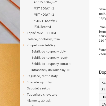
ADPSV 300W/m2
MST 300W/m2
Sála
unik
MDT 400W/m2
nejvy
40MDT 400W/m2
Příslušenství
Pane
formo
Topné fólie ECOFILM
šňůr
Izolace, podložky, folie
110 °
Koupelnové žebříky
Pane
Žebřík do koupelny oblý
vzor
Žebřík do koupelny rovný
Žebřík do koupelny antracit
Infrapanely do koupelny TH
Dop
Regulace, termostaty
Speciální výrobky
Ka
Osoušeče rukou
Zá
Topení pro chovatele
Hm
Filamenty 3D tisk
EA