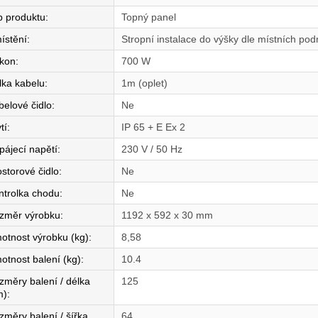
p produktu
:
Topný panel
ístění
:
Stropní instalace do výšky dle místních po
íkon
:
700 W
lka kabelu
:
1m (oplet)
belové čidlo
:
Ne
tí
:
IP 65 + E Ex 2
pájecí napětí
:
230 V / 50 Hz
ostorové čidlo
:
Ne
ntrolka chodu
:
Ne
změr výrobku
:
1192 x 592 x 30 mm
otnost výrobku (kg)
:
8,58
otnost balení (kg)
:
10.4
změry balení / délka
125
m)
:
změry balení / šířka
64