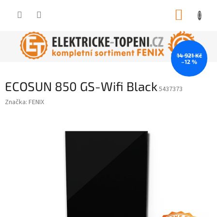
Přejít
NÁKUP
na
obsah
KOŠÍK
14 921 Kč
–12 %
ECOSUN 850 GS-Wifi Black
5437373
Značka:
FENIX