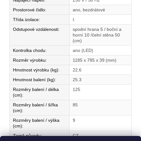
Napájecí napětí
:
230 V / 50 Hz
Prostorové čidlo
:
ano, bezdrátové
Třída izolace
:
I.
Odstupové vzdálenosti
:
spodní hrana 5 / boční a
horní 10 /čelní stěna 50
(cm)
Kontrolka chodu
:
ano (LED)
Rozměr výrobku
:
1185 x 785 x 39 (mm)
Hmotnost výrobku (kg)
:
22,6
Hmotnost balení (kg)
:
25.3
Rozměry balení / délka
125
(cm)
:
Rozměry balení / šířka
85
(cm)
:
Rozměry balení / výška
9
(cm)
:
Země původu
:
CZ