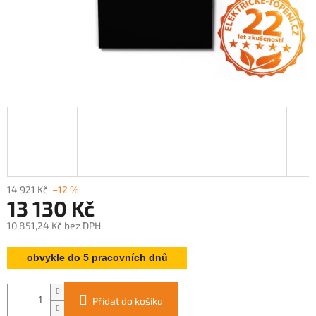
14 921 Kč
–12 %
13 130 Kč
10 851,24 Kč bez DPH
Měrná
obvykle do 5 pracovních dnů
cena:
Přidat do košíku