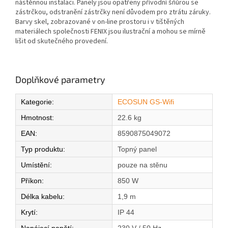
nástěnnou instalaci. Panely jsou opatřeny přívodní šňůrou se
zástrčkou, odstranění zástrčky není důvodem pro ztrátu záruky.
Barvy skel, zobrazované v on-line prostoru i v tištěných
materiálech společnosti FENIX jsou ilustrační a mohou se mírně
lišit od skutečného provedení.
Doplňkové parametry
Kategorie
:
ECOSUN GS-Wifi
Hmotnost
:
22.6 kg
EAN
:
8590875049072
Typ produktu
:
Topný panel
Umístění
:
pouze na stěnu
Příkon
:
850 W
Délka kabelu
:
1,9 m
Krytí
:
IP 44