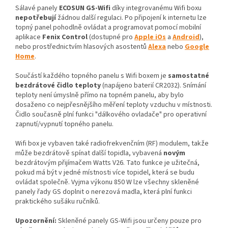
Sálavé panely
ECOSUN GS-Wifi
díky integrovanému Wifi boxu
nepotřebují
žádnou další regulaci. Po připojení k internetu lze
topný panel pohodlně ovládat a programovat pomocí mobilní
aplikace
Fenix Control
(dostupné pro
Apple iOs
a
Android
),
nebo prostřednictvím hlasových asostentů
Alexa
nebo
Google
Home
.
Součástí každého topného panelu s Wifi boxem je
samostatné
bezdrátové čidlo teploty
(napájeno baterií CR2032). Snímání
teploty není úmyslně přímo na topném panelu, aby bylo
dosaženo co nejpřesnějšího měření teploty vzduchu v místnosti.
Čidlo současně plní funkci "dálkového ovladače" pro operativní
zapnutí/vypnutí topného panelu.
Wifi box je vybaven také radiofrekvenčním (RF) modulem, takže
může bezdrátově spínat další topidla, vybavená
novým
bezdrátovým přijímačem Watts V26. Tato funkce je užitečná,
pokud má být v jedné místnosti více topidel, která se budu
ovládat společně. Vyjma výkonu 850 W lze všechny skleněné
panely řady GS doplnit o nerezová madla, která plní funkci
praktického sušáku ručníků.
Upozornění:
Skleněné panely GS-Wifi jsou určeny pouze pro