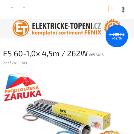
Přejít
NÁKUP
na
obsah
KOŠÍK
4 080 Kč
–12 %
ES 60-1,0x 4,5m / 262W
6652486
Značka:
FENIX