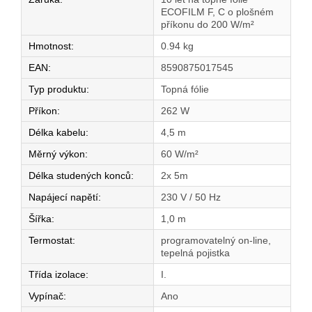
ECOFILM F, C o plošném
příkonu do 200 W/m²
Hmotnost
:
0.94 kg
EAN
:
8590875017545
Typ produktu
:
Topná fólie
Příkon
:
262 W
Délka kabelu
:
4,5 m
Měrný výkon
:
60 W/m²
Délka studených konců
:
2x 5m
Napájecí napětí
:
230 V / 50 Hz
Šířka
:
1,0 m
Termostat
:
programovatelný on-line,
tepelná pojistka
Třída izolace
:
I.
Vypínač
:
Ano