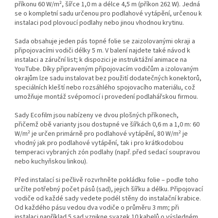
příkonu 60 W/m², šířce 1,0 m a délce 4,5 m (příkon 262 W). Jedná
se o kompletní sadu určenou pro podlahové vytápění, určenou k
instalaci pod plovoucí podlahy nebo jinou vhodnou krytinu.
Sada obsahuje jeden pás topné folie se zaizolovanými okraji a
připojovacími vodiči délky 5 m. V balení najdete také návod k
instalaci a záruční list; k dispozici je instruktážní animace na
YouTube. Díky připraveným připojovacím vodičům a izolovaným
okrajům lze sadu instalovat bez použití dodatečných konektorů,
speciálních kleští nebo rozsáhlého spojovacího materiálu, což
umožňuje montáž svépomocí i provedení podlahářskou firmou.
Sady Ecofilm jsou nabízeny ve dvou plošných příkonech,
přičemž obě varianty jsou dostupné ve šířkách 0,6 m a 1,0 m: 60
W/m² je určen primárně pro podlahové vytápění, 80 W/m² je
vhodný jak pro podlahové vytápění, tak i pro krátkodobou
temperaci vybraných zón podlahy (např. před sedací soupravou
nebo kuchyňskou linkou).
Před instalací si pečlivě rozvrhněte pokládku folie – podle toho
určíte potřebný počet pásů (sad), jejich šířku a délku. Připojovací
vodiče od každé sady vedete podél stěny do instalační krabice.
Od každého pásu vedou dva vodiče o průměru 3 mm; při
instalaci například 5 sad vznikne svazek 10 kabelů o výsledném