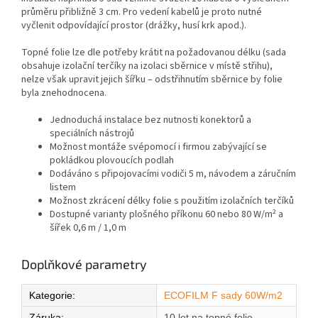
průměru přibližně 3 cm. Pro vedení kabelů je proto nutné
vyčlenit odpovídající prostor (drážky, husí krk apod.).
Topné folie lze dle potřeby krátit na požadovanou délku (sada
obsahuje izolační terčíky na izolaci sběrnice v místě střihu),
nelze však upravit jejich šířku – odstřihnutím sběrnice by folie
byla znehodnocena.
Jednoduchá instalace bez nutnosti konektorů a
speciálních nástrojů
Možnost montáže svépomocí i firmou zabývající se
pokládkou plovoucích podlah
Dodáváno s připojovacími vodiči 5 m, návodem a záručním
listem
Možnost zkrácení délky folie s použitím izolačních terčíků
Dostupné varianty plošného příkonu 60 nebo 80 W/m² a
šířek 0,6 m / 1,0 m
Doplňkové parametry
Kategorie
:
ECOFILM F sady 60W/m2
Záruka
:
10 let na topné folie