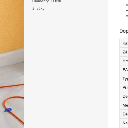
Filamenty 3D tisk
Značky
Dop
Ka
Zá
Hm
EA
Ty
Př
Dé
Mě
Dé
Na