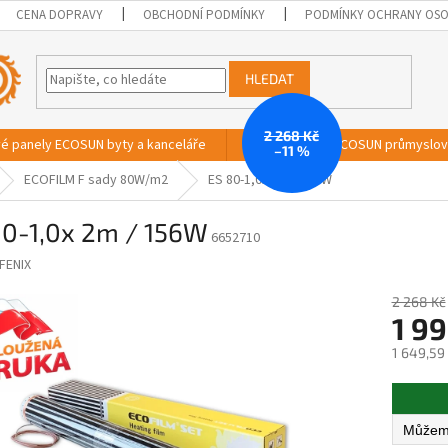
CENA DOPRAVY
OBCHODNÍ PODMÍNKY
PODMÍNKY OCHRANY OSO
HLEDAT
2 268 Kč
vé panely ECOSUN byty a kanceláře
Sálavé panely ECOSUN průmyslo
–11 %
ECOFILM F sady 80W/m2
ES 80-1,0x 2m / 156W
80-1,0x 2m / 156W
6652710
FENIX
2 268 Kč
1 99
1 649,59
Měrná
cena: