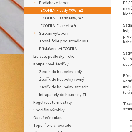
ES 80
Podlahové topení
navr
ECOFILM F sady 80W/m2
kleš
ECOFILM F sady 60W/m2
Sada 
ECOFILM F v metráži
list
Stropní vytápění
prov
Topné folie pod zrcadlo MHF
kabel
Příslušenství ECOFILM
Sady
Izolace, podložky, folie
Verz
Koupelnové žebříky
soup
Žebřík do koupelny oblý
Před
Žebřík do koupelny rovný
vodi
insta
Žebřík do koupelny antracit
(dráž
Infrapanely do koupelny TH
Regulace, termostaty
Topné
střih
Speciální výrobky
Osoušeče rukou
Topení pro chovatele