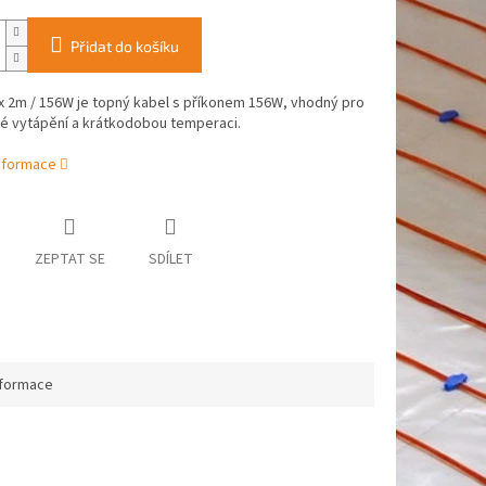
Přidat do košíku
x 2m / 156W je topný kabel s příkonem 156W, vhodný pro
é vytápění a krátkodobou temperaci.
informace
ZEPTAT SE
SDÍLET
nformace