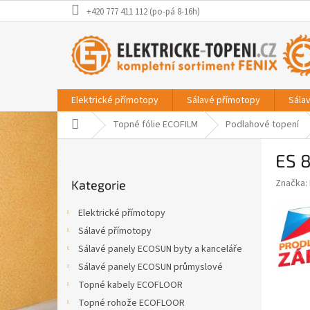
Přejít
+420 777 411 112 (po-pá 8-16h)
na
obsah
Elektrické přímotopy
Sálavé přímotopy
Sála
Domů
Topné fólie ECOFILM
Podlahové topení
P
ES 
o
Přeskočit
s
Značka:
Kategorie
kategorie
t
r
Elektrické přímotopy
a
Sálavé přímotopy
n
Sálavé panely ECOSUN byty a kanceláře
n
í
Sálavé panely ECOSUN průmyslové
p
Topné kabely ECOFLOOR
a
Topné rohože ECOFLOOR