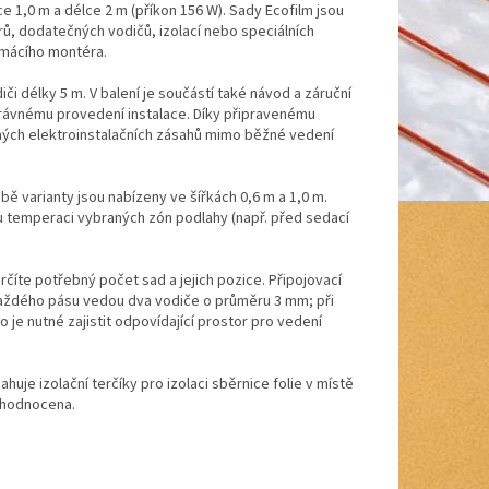
e 1,0 m a délce 2 m (příkon 156 W). Sady Ecofilm jsou
rů, dodatečných vodičů, izolací nebo speciálních
omácího montéra.
či délky 5 m. V balení je součástí také návod a záruční
právnému provedení instalace. Díky připravenému
ých elektroinstalačních zásahů mimo běžné vedení
 varianty jsou nabízeny ve šířkách 0,6 m a 1,0 m.
 temperaci vybraných zón podlahy (např. před sedací
číte potřebný počet sad a jejich pozice. Připojovací
každého pásu vedou dva vodiče o průměru 3 mm; při
 je nutné zajistit odpovídající prostor pro vedení
huje izolační terčíky pro izolaci sběrnice folie v místě
nehodnocena.