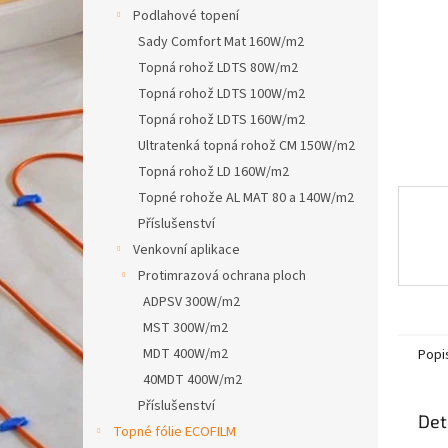
n
Podlahové topení
e
Sady Comfort Mat 160W/m2
l
Topná rohož LDTS 80W/m2
Topná rohož LDTS 100W/m2
Topná rohož LDTS 160W/m2
Ultratenká topná rohož CM 150W/m2
Topná rohož LD 160W/m2
Topné rohože AL MAT 80 a 140W/m2
Příslušenství
Venkovní aplikace
Protimrazová ochrana ploch
ADPSV 300W/m2
MST 300W/m2
MDT 400W/m2
Popi
40MDT 400W/m2
Příslušenství
Det
Topné fólie ECOFILM