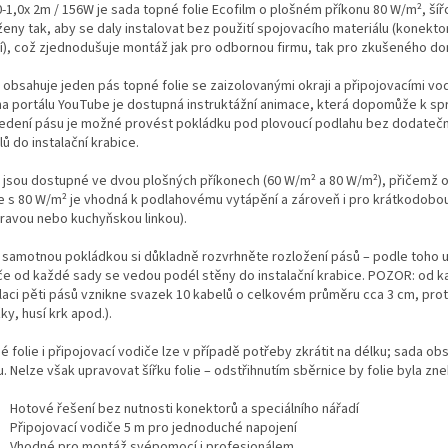
-1,0x 2m / 156W je sada topné folie Ecofilm o plošném příkonu 80 W/m², šířc
ženy tak, aby se daly instalovat bez použití spojovacího materiálu (konekto
tí), což zjednodušuje montáž jak pro odbornou firmu, tak pro zkušeného d
obsahuje jeden pás topné folie se zaizolovanými okraji a připojovacími vodi
; na portálu YouTube je dostupná instruktážní animace, která dopomůže k s
edení pásu je možné provést pokládku pod plovoucí podlahu bez dodatečn
ů do instalační krabice.
 jsou dostupné ve dvou plošných příkonech (60 W/m² a 80 W/m²), přičemž obě
e s 80 W/m² je vhodná k podlahovému vytápění a zároveň i pro krátkodobou
ravou nebo kuchyňskou linkou).
 samotnou pokládkou si důkladně rozvrhněte rozložení pásů – podle toho ur
če od každé sady se vedou podél stěny do instalační krabice. POZOR: od 
laci pěti pásů vznikne svazek 10 kabelů o celkovém průměru cca 3 cm, proto
ky, husí krk apod.).
 folie i připojovací vodiče lze v případě potřeby zkrátit na délku; sada obsa
u. Nelze však upravovat šířku folie – odstřihnutím sběrnice by folie byla z
Hotové řešení bez nutnosti konektorů a speciálního nářadí
Připojovací vodiče 5 m pro jednoduché napojení
Vhodné pro montáž svépomocí i profesionálem