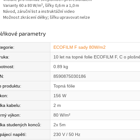
Varianty 60 a 80 W/m², šířky 0,6 m a 1,0 m
Návod, záruční list a instruktážní video
Možnost zkrácení délky; šířku upravovat nelze
lňkové parametry
tegorie
:
ECOFILM F sady 80W/m2
ruka
:
10 let na topné folie ECOFILM F, C o ploš
otnost
:
0.89 kg
N
:
8590875030186
p produktu
:
Topná fólie
íkon
:
156 W
lka kabelu
:
2 m
rný výkon
:
80 W/m²
lka studených konců
:
2x 5m
pájecí napětí
:
230 V / 50 Hz