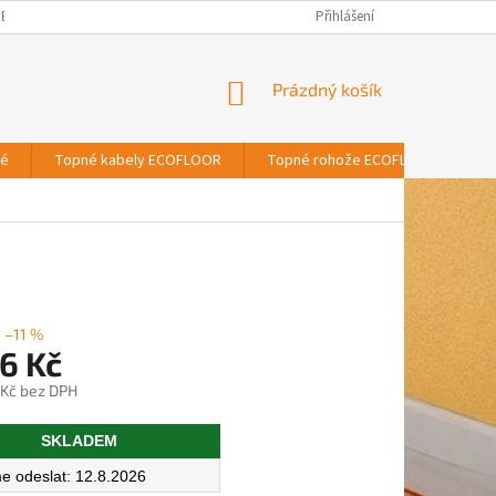
BNÍCH ÚDAJŮ
Přihlášení
NÁKUPNÍ
Prázdný košík
KOŠÍK
vé
Topné kabely ECOFLOOR
Topné rohože ECOFLOOR
T
–11 %
6 Kč
 Kč bez DPH
SKLADEM
12.8.2026