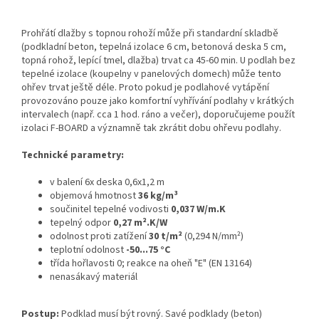
Prohřátí dlažby s topnou rohoží může při standardní skladbě
(podkladní beton, tepelná izolace 6 cm, betonová deska 5 cm,
topná rohož, lepící tmel, dlažba) trvat ca 45-60 min. U podlah bez
tepelné izolace (koupelny v panelových domech) může tento
ohřev trvat ještě déle. Proto pokud je podlahové vytápění
provozováno pouze jako komfortní vyhřívání podlahy v krátkých
intervalech (např. cca 1 hod. ráno a večer), doporučujeme použít
izolaci F-BOARD a významně tak zkrátit dobu ohřevu podlahy.
Technické parametry:
v balení 6x deska 0,6x1,2 m
objemová hmotnost
36 kg/m³
součinitel tepelné vodivosti
0,037 W/m.K
tepelný odpor
0,27 m².K/W
odolnost proti zatížení
30 t/m²
(0,294 N/mm²)
teplotní odolnost
-50...75 °C
třída hořlavosti 0; reakce na oheň "E" (EN 13164)
nenasákavý materiál
Postup:
Podklad musí být rovný. Savé podklady (beton)