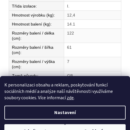
Třída izolace
:
I.
Hmotnost výrobku (kg)
:
12,4
Hmotnost balení (kg)
:
14.1
Rozměry balení / délka
122
(cm)
:
Rozměry balení / šířka
61
(cm)
:
Rozměry balení / výška
7
(cm)
:
Země původu
:
GB
K personalizaci obsahu a reklam, poskytování funkcí
sociálních médií a analýze naší návštěvnosti využíváme
Z
soubory cookies. Více informací
zde
.
á
Vytvořil Shoptet
p
Nastavení
a
t
Copyright 2026
ELEKTRICKÉ TOPENÍ
. Všechna práva vyhrazena.
í