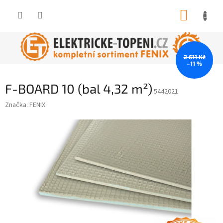
Přejít
NÁKUP
na
obsah
KOŠÍK
2 611 Kč
–11 %
F-BOARD 10 (bal 4,32 m²)
5442021
Značka:
FENIX