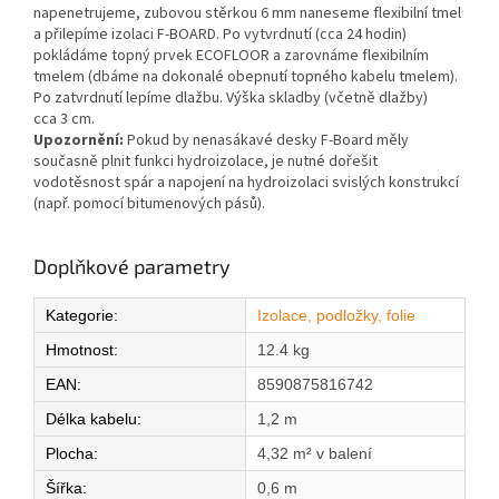
napenetrujeme, zubovou stěrkou 6 mm naneseme flexibilní tmel
a přilepíme izolaci F-BOARD. Po vytvrdnutí (cca 24 hodin)
pokládáme topný prvek ECOFLOOR a zarovnáme flexibilním
tmelem (dbáme na dokonalé obepnutí topného kabelu tmelem).
Po zatvrdnutí lepíme dlažbu. Výška skladby (včetně dlažby)
cca 3 cm.
Upozornění:
Pokud by nenasákavé desky F-Board měly
současně plnit funkci hydroizolace, je nutné dořešit
vodotěsnost spár a napojení na hydroizolaci svislých konstrukcí
(např. pomocí bitumenových pásů).
Doplňkové parametry
Kategorie
:
Izolace, podložky, folie
Hmotnost
:
12.4 kg
EAN
:
8590875816742
Délka kabelu
:
1,2 m
Plocha
:
4,32 m² v balení
Šířka
:
0,6 m