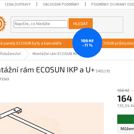
CENA DOPRAVY
OBCHODNÍ PODMÍNKY
PODMÍNKY OCHRANY OSO
HLEDAT
186 Kč
vé panely ECOSUN byty a kanceláře
Sálavé panely ECOSUN průmyslo
–11 %
říslušenství
Montážní rám ECOSUN IKP a U+
tážní rám ECOSUN IKP a U+
5401191
FENIX
186 Kč
–
164
135,54 K
Měrná
cena: