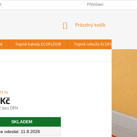
BNÍCH ÚDAJŮ
Přihlášení
NÁKUPNÍ
Prázdný košík
KOŠÍK
vé
Topné kabely ECOFLOOR
Topné rohože ECOFLOOR
T
11 %
 Kč
č bez DPH
SKLADEM
11.8.2026