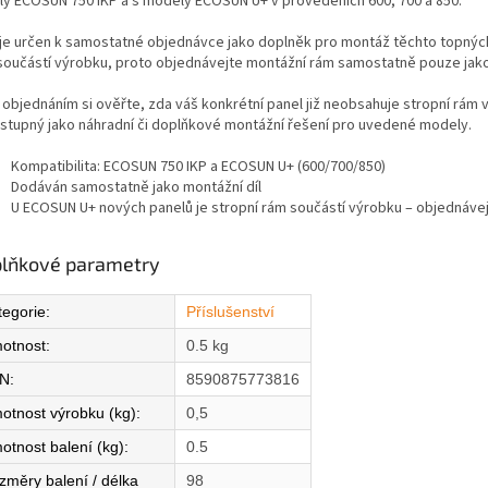
ly ECOSUN 750 IKP a s modely ECOSUN U+ v provedeních 600, 700 a 850.
je určen k samostatné objednávce jako doplněk pro montáž těchto topných
součástí výrobku, proto objednávejte montážní rám samostatně pouze jako 
objednáním si ověřte, zda váš konkrétní panel již neobsahuje stropní rám v
ostupný jako náhradní či doplňkové montážní řešení pro uvedené modely.
Kompatibilita: ECOSUN 750 IKP a ECOSUN U+ (600/700/850)
Dodáván samostatně jako montážní díl
U ECOSUN U+ nových panelů je stropní rám součástí výrobku – objednávejt
lňkové parametry
tegorie
:
Příslušenství
otnost
:
0.5 kg
N
:
8590875773816
otnost výrobku (kg)
:
0,5
otnost balení (kg)
:
0.5
změry balení / délka
98