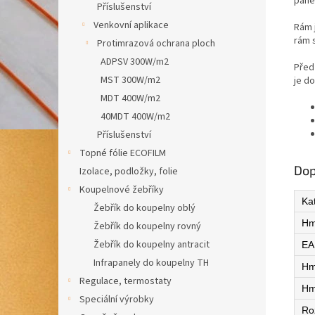
pane
Příslušenství
Venkovní aplikace
Rám 
rám 
Protimrazová ochrana ploch
ADPSV 300W/m2
Před 
MST 300W/m2
je d
MDT 400W/m2
40MDT 400W/m2
Příslušenství
Topné fólie ECOFILM
Dop
Izolace, podložky, folie
Koupelnové žebříky
Ka
Žebřík do koupelny oblý
Hm
Žebřík do koupelny rovný
Žebřík do koupelny antracit
EA
Infrapanely do koupelny TH
Hm
Regulace, termostaty
Hm
Speciální výrobky
Ro