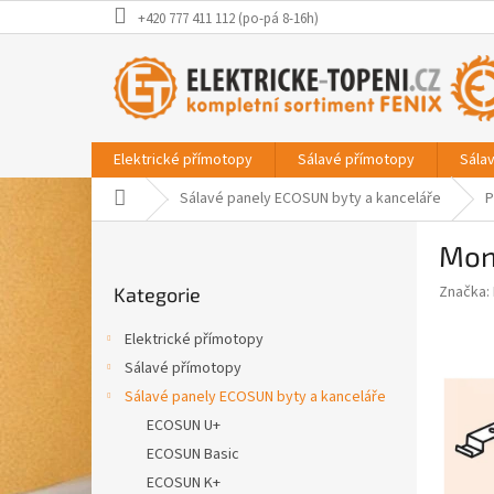
Přejít
+420 777 411 112 (po-pá 8-16h)
na
obsah
Elektrické přímotopy
Sálavé přímotopy
Sála
Domů
Sálavé panely ECOSUN byty a kanceláře
P
P
Mon
o
Přeskočit
s
Značka:
Kategorie
kategorie
t
r
Elektrické přímotopy
a
Sálavé přímotopy
n
Sálavé panely ECOSUN byty a kanceláře
n
í
ECOSUN U+
p
ECOSUN Basic
a
ECOSUN K+