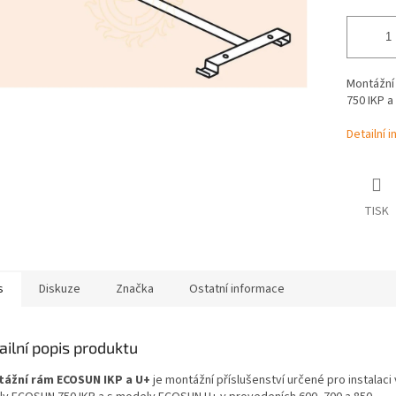
Montážní 
750 IKP a
Detailní 
TISK
s
Diskuze
Značka
Ostatní informace
ailní popis produktu
ážní rám ECOSUN IKP a U+
je montážní příslušenství určené pro instalac