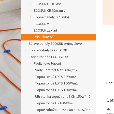
n
ECOSUN GS (Glass)
e
ECOSUN CR (Ceramic)
l
Topné panely GR (sklo)
ECOSUN VT
ECOSUN základ
Příslušenství
Sálavé panely ECOSUN průmyslové
Topné kabely ECOFLOOR
Topné rohože ECOFLOOR
Podlahové topení
Sady Comfort Mat 160W/m2
Topná rohož LDTS 80W/m2
Popi
Topná rohož LDTS 100W/m2
Topná rohož LDTS 160W/m2
Ultratenká topná rohož CM 150W/m2
Det
Topná rohož LD 160W/m2
Mont
Topné rohože AL MAT 80 a 140W/m2