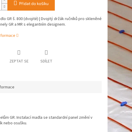
Přidat do košíku
lo GR š. 800 (dvojité) | Dvojitý držák ručníků pro skleněné
anely GR a MR s elegantním designem.
informace
ZEPTAT SE
SDÍLET
nformace
lům GR. Instalací madla se standardní panel změní v
ík nebo osušku.