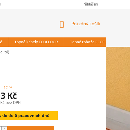
BNÍCH ÚDAJŮ
Přihlášení
NÁKUPNÍ
Prázdný košík
KOŠÍK
vé
Topné kabely ECOFLOOR
Topné rohože ECOFLOOR
T
ojité)
–12 %
03 Kč
 Kč bez DPH
ykle do 5 pracovních dnů