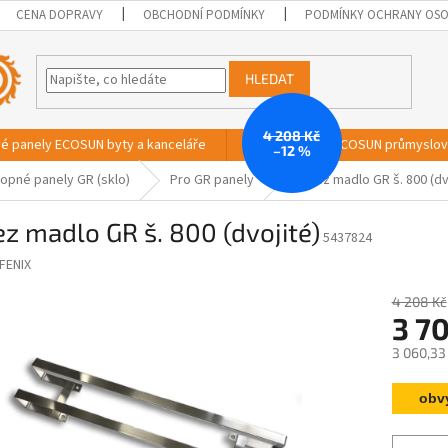
CENA DOPRAVY
OBCHODNÍ PODMÍNKY
PODMÍNKY OCHRANY OSO
HLEDAT
4 208 Kč
vé panely ECOSUN byty a kanceláře
Sálavé panely ECOSUN průmyslo
–12 %
opné panely GR (sklo)
Pro GR panely
Nerez madlo GR š. 800 (dv
z madlo GR š. 800 (dvojité)
5437824
FENIX
4 208 Kč
3 7
3 060,33
Měrná
obv
cena: