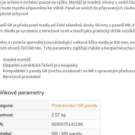
 je určeno k instalaci pouze na výšku. Montáž je snadná: otvory v zadní čá
é bude topidlo připevněno ke stěně. Panel se umístí do připravených závěsn
 pevné uchycení.
nelů GR je předsazení madla od čelní skleněné desky 60 mm; u panelů MR, kv
m. Madlo je vyrobeno z nerezové oceli a slouží jako praktický držák ručníků
ěry a rozteče upevnění jsou následující: celková šířka madla je 830 mm, 
čních otvorů činí 560 mm. Tyto parametry zajišťují stabilní a bezpečné uchy
Snadná montáž
Elegantní a praktické řešení pro koupelny
Kompatibilní s panely GR (možno instalovat i na MR s upraveným předsaz
Nerezové provedení
lňkové parametry
tegorie
:
Příslušenství GR panely
otnost
:
2.57 kg
N
:
8590875142186
ístění
:
GR / MR panely