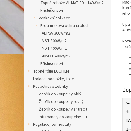
Madlo
Topné rohože AL MAT 80 a 140W/m2
kter
Příslušenství
jeho
Venkovní aplikace
U pa
Protimrazová ochrana ploch
40 m
ADPSV 300W/m2
MST 300W/m2
Rozm
fixa
MDT 400W/m2
40MDT 400W/m2
Příslušenství
Topné fólie ECOFILM
Izolace, podložky, folie
Koupelnové žebříky
Dop
Žebřík do koupelny oblý
Žebřík do koupelny rovný
Ka
Žebřík do koupelny antracit
Hm
Infrapanely do koupelny TH
EA
Regulace, termostaty
Um