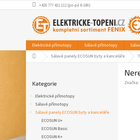
Přejít
+420 777 411 112 (po-pá 8-16h)
na
obsah
Elektrické přímotopy
Sálavé přímotopy
Sála
Domů
Sálavé panely ECOSUN byty a kanceláře
T
P
Nere
o
Přeskočit
s
Značka:
Kategorie
kategorie
t
r
Elektrické přímotopy
a
Sálavé přímotopy
n
Sálavé panely ECOSUN byty a kanceláře
n
í
ECOSUN U+
p
ECOSUN Basic
a
ECOSUN K+