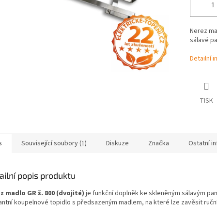
Nerez mad
sálavé p
Detailní 
TISK
s
Související soubory (1)
Diskuze
Značka
Ostatní i
ailní popis produktu
z madlo GR š. 800 (dvojité)
je funkční doplněk ke skleněným sálavým pane
antní koupelnové topidlo s předsazeným madlem, na které lze zavěsit ručn