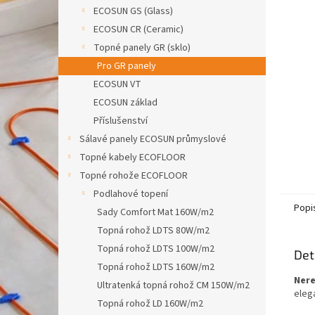
n
ECOSUN GS (Glass)
e
ECOSUN CR (Ceramic)
l
Topné panely GR (sklo)
Pro GR panely
ECOSUN VT
ECOSUN základ
Příslušenství
Sálavé panely ECOSUN průmyslové
Topné kabely ECOFLOOR
Topné rohože ECOFLOOR
Podlahové topení
Popi
Sady Comfort Mat 160W/m2
Topná rohož LDTS 80W/m2
Topná rohož LDTS 100W/m2
Det
Topná rohož LDTS 160W/m2
Nere
Ultratenká topná rohož CM 150W/m2
eleg
Topná rohož LD 160W/m2