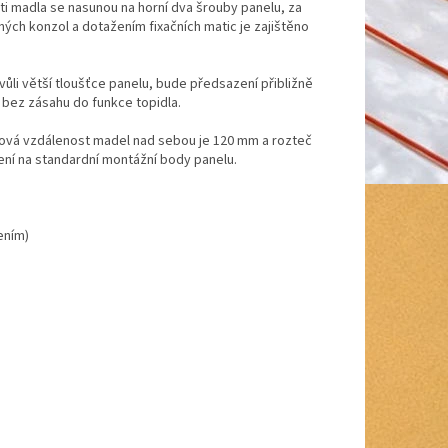
sti madla se nasunou na horní dva šrouby panelu, za
ých konzol a dotažením fixačních matic je zajištěno
ůli větší tloušťce panelu, bude předsazení přibližně
 bez zásahu do funkce topidla.
osová vzdálenost madel nad sebou je 120 mm a rozteč
cení na standardní montážní body panelu.
ením)