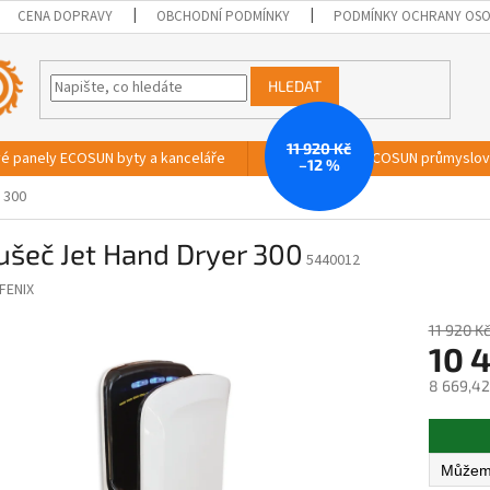
CENA DOPRAVY
OBCHODNÍ PODMÍNKY
PODMÍNKY OCHRANY OSO
HLEDAT
11 920 Kč
vé panely ECOSUN byty a kanceláře
Sálavé panely ECOSUN průmyslo
–12 %
 300
ušeč Jet Hand Dryer 300
5440012
FENIX
11 920 K
10 
8 669,42
Měrná
cena: