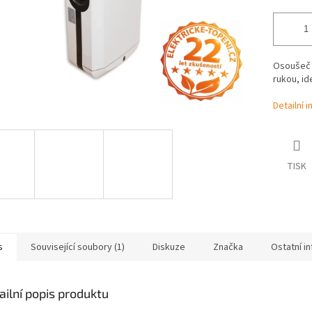
Osoušeč 
rukou, id
Detailní 
TISK
s
Související soubory (1)
Diskuze
Značka
Ostatní i
ailní popis produktu