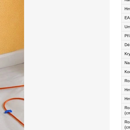
Hm
EA
Um
Př
Dé
Kry
Na
Ko
Ro
Hm
Hm
Ro
(c
Ro
(c