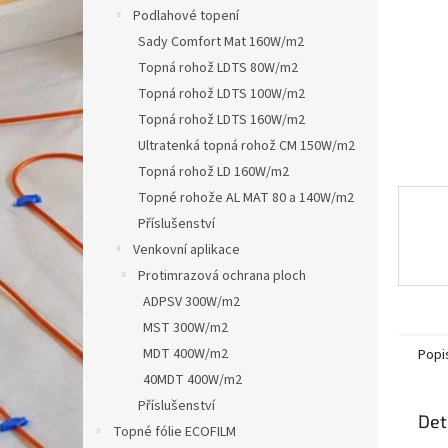
n
Podlahové topení
e
Sady Comfort Mat 160W/m2
l
Topná rohož LDTS 80W/m2
Topná rohož LDTS 100W/m2
Topná rohož LDTS 160W/m2
Ultratenká topná rohož CM 150W/m2
Topná rohož LD 160W/m2
Topné rohože AL MAT 80 a 140W/m2
Příslušenství
Venkovní aplikace
Protimrazová ochrana ploch
ADPSV 300W/m2
MST 300W/m2
MDT 400W/m2
Popi
40MDT 400W/m2
Příslušenství
Det
Topné fólie ECOFILM