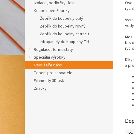
Osou
Izolace, podložky, folie
rych
Koupelnové žebříky
Žebřík do koupelny oblý
Vyso
vody
Žebřík do koupelny rovný
Žebřík do koupelny antracit
Mezi 
Infrapanely do koupelny TH
bezd
rychl
Regulace, termostaty
Speciální výrobky
Díky
Osoušeče rukou
a pro
Topení pro chovatele
Filamenty 3D tisk
Značky
Dop
Ka