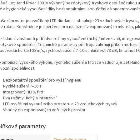
šeč Jet Hand Dryer 300 je výkonný bezdotykový tryskový osoušeč rukou urč
lé a hygienické vysoušení díky bezkontaktnímu spouštění a koncentrované
ušecí prostor je osvětlený LED diodami a obsahuje 23 vzduchových trysek, 
 z rukou. Konstrukce je navržena pro nasazení v exponovaných místech, jako
základní vlastnosti patří dva režimy vysoušení (tichý / intenzivní), integro
otykové spouštění. Technické parametry přístroje zahrnují příkon motoru (
ost vzduchu 85/105 m/s, rychlost sušení 7–10 s, hlučnost 73 dB, hmotnost 6,5 
 kombinaci vysokého výkonu, rychlého sušení a filtrace vzduchu je Jet Hand
vozní spolehlivost.
Bezkontaktní spouštění pro vyšší hygienu
Rychlé sušení 7–10 s
Integrovaný HEPA filtr
Dva režimy: tichý a intenzivní
LED osvětlení vysoušecího prostoru a 23 vzduchových trysek
Vhodný do exponovaných veřejných prostor
lňkové parametry
tegorie
:
Osoušeče rukou