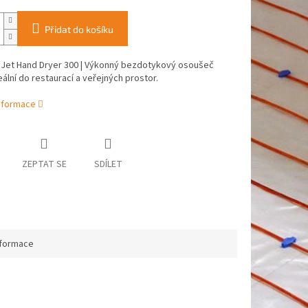
Přidat do košíku
Jet Hand Dryer 300 | Výkonný bezdotykový osoušeč
eální do restaurací a veřejných prostor.
informace
ZEPTAT SE
SDÍLET
nformace