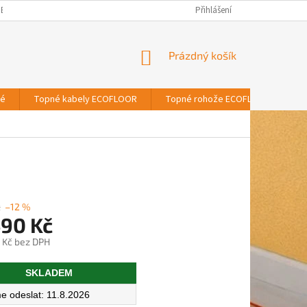
BNÍCH ÚDAJŮ
Přihlášení
NÁKUPNÍ
Prázdný košík
KOŠÍK
vé
Topné kabely ECOFLOOR
Topné rohože ECOFLOOR
T
č
–12 %
490 Kč
 Kč bez DPH
SKLADEM
11.8.2026