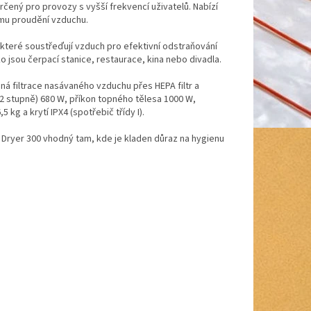
ený pro provozy s vyšší frekvencí uživatelů. Nabízí
mu proudění vzduchu.
které soustřeďují vzduch pro efektivní odstraňování
 jsou čerpací stanice, restaurace, kina nebo divadla.
vaná filtrace nasávaného vzduchu přes HEPA filtr a
2 stupně) 680 W, příkon topného tělesa 1000 W,
kg a krytí IPX4 (spotřebič třídy I).
 Dryer 300 vhodný tam, kde je kladen důraz na hygienu