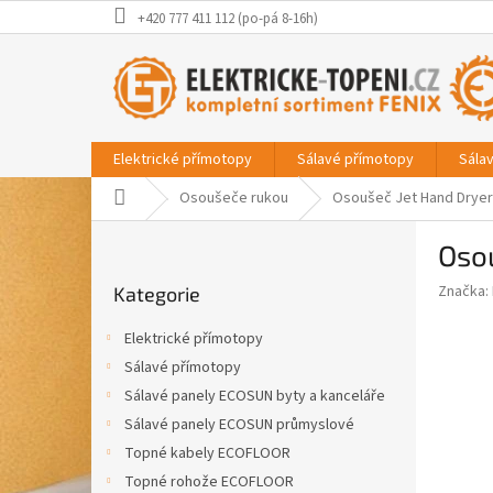
Přejít
+420 777 411 112 (po-pá 8-16h)
na
obsah
Elektrické přímotopy
Sálavé přímotopy
Sála
Domů
Osoušeče rukou
Osoušeč Jet Hand Dryer
P
Oso
o
Přeskočit
s
Značka:
Kategorie
kategorie
t
r
Elektrické přímotopy
a
Sálavé přímotopy
n
Sálavé panely ECOSUN byty a kanceláře
n
í
Sálavé panely ECOSUN průmyslové
p
Topné kabely ECOFLOOR
a
Topné rohože ECOFLOOR