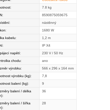
otnost
:
7.8 kg
N
:
8590875059675
ístění
:
nástěnný
íkon
:
1680 W
lka kabelu
:
1,2 m
tí
:
IP X4
pájecí napětí
:
230 V / 50 Hz
ntrolka chodu
:
ano
změr výrobku
:
566 x 296 x 164 mm
otnost výrobku (kg)
:
7,8
otnost balení (kg)
:
9
změry balení / délka
36
m)
:
změry balení / šířka
28
m)
: