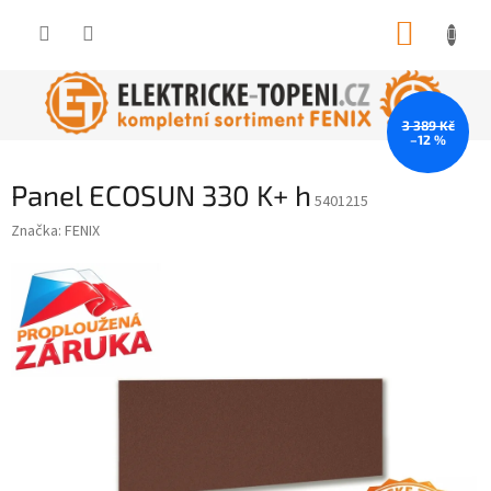
Přejít
NÁKUP
na
obsah
KOŠÍK
3 389 Kč
–12 %
Panel ECOSUN 330 K+ h
5401215
Značka:
FENIX