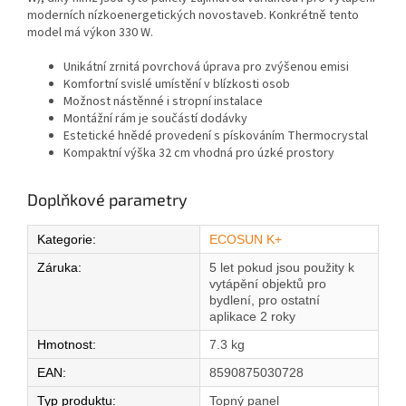
moderních nízkoenergetických novostaveb. Konkrétně tento
model má výkon 330 W.
Unikátní zrnitá povrchová úprava pro zvýšenou emisi
Komfortní svislé umístění v blízkosti osob
Možnost nástěnné i stropní instalace
Montážní rám je součástí dodávky
Estetické hnědé provedení s pískováním Thermocrystal
Kompaktní výška 32 cm vhodná pro úzké prostory
Doplňkové parametry
Kategorie
:
ECOSUN K+
Záruka
:
5 let pokud jsou použity k
vytápění objektů pro
bydlení, pro ostatní
aplikace 2 roky
Hmotnost
:
7.3 kg
EAN
:
8590875030728
Typ produktu
:
Topný panel