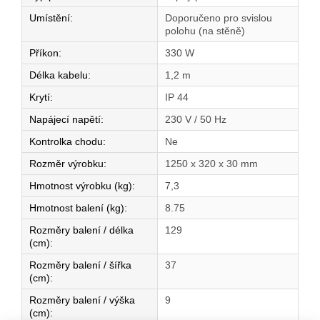
Umístění
:
Doporučeno pro svislou
polohu (na stěně)
Příkon
:
330 W
Délka kabelu
:
1,2 m
Krytí
:
IP 44
Napájecí napětí
:
230 V / 50 Hz
Kontrolka chodu
:
Ne
Rozměr výrobku
:
1250 x 320 x 30 mm
Hmotnost výrobku (kg)
:
7,3
Hmotnost balení (kg)
:
8.75
Rozměry balení / délka
129
(cm)
:
Rozměry balení / šířka
37
(cm)
:
Rozměry balení / výška
9
(cm)
: