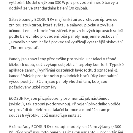
vytápění. Model o výkonu 330 W je v provedení hnědé barvy a
dodává se ve standardním balení (30 ks/pal).
Sálavé panely ECOSUN K+ mají unikátní povrchovou úpravu se
zrnitou strukturou, která zvětšuje sálavou plochu a zvyšuje
účinnost emise tepelného záření. V povrchových úpravách se liší
podle barevného provedení: bílé panely mají jemné pískování
„Gravelly Snow“, hnědá provedení využívají výraznější pískování
„Thermocrystal“.
Panely jsou navrženy především pro svislou instalaci v těsné
blízkosti osob, což zvyšuje subjektivní tepelný komfort. Typické
aplikace zahrnují vyhřívání kostelních lavic (odtud označení K),
kancelářských prostor nebo pokladních boxů. Díky kompaktní
výšce pouhých 32 cm jsou panely vhodné tam, kde jsou
požadovány úzké rozměry.
ECOSUN K+ jsou přizpůsobeny pro montáž jak nástěnnou
(svislou), tak stropní (vodorovnou). Připojení přívodního vodiče
se provádí do elektroinstalační krabice a montážní rám je
součástí výrobku, což usnadňuje instalaci.
V rámci řady ECOSUN K+ existují i modely s nižšími výkony (<300
W), díky nimž jsou tyto panely zajímavou variantou i pro vytápění