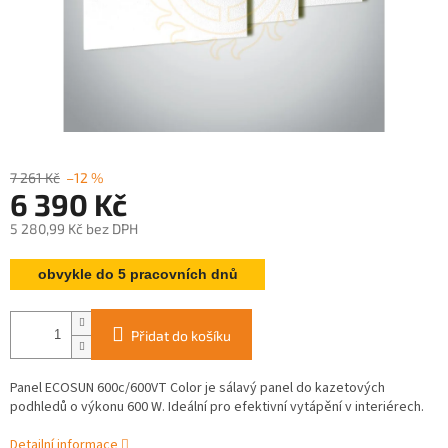
7 261 Kč
–12 %
6 390 Kč
5 280,99 Kč bez DPH
Měrná
obvykle do 5 pracovních dnů
cena:
Přidat do košíku
Panel ECOSUN 600c/600VT Color je sálavý panel do kazetových
podhledů o výkonu 600 W. Ideální pro efektivní vytápění v interiérech.
Detailní informace