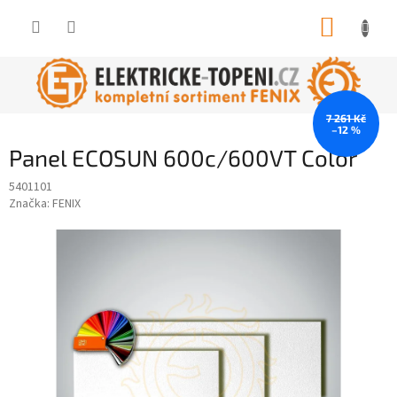
Přejít
NÁKUP
na
obsah
KOŠÍK
7 261 Kč
–12 %
Panel ECOSUN 600c/600VT Color
5401101
Značka:
FENIX