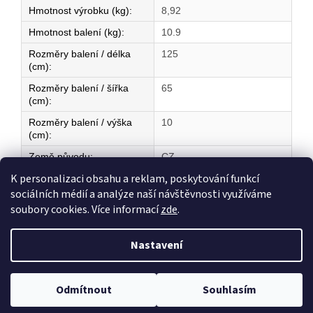
Hmotnost výrobku (kg)
:
8,92
Hmotnost balení (kg)
:
10.9
Rozměry balení / délka
125
(cm)
:
Rozměry balení / šířka
65
(cm)
:
Rozměry balení / výška
10
(cm)
:
Země původu
:
CZ
K personalizaci obsahu a reklam, poskytování funkcí
sociálních médií a analýze naší návštěvnosti využíváme
Z
soubory cookies. Více informací
zde
.
á
Vytvořil Shoptet
p
Nastavení
a
t
Copyright 2026
ELEKTRICKÉ TOPENÍ
. Všechna práva vyhrazena.
í
Odmítnout
Souhlasím
Upravit nastavení cookies