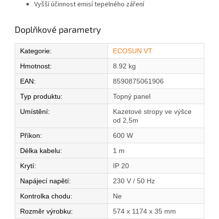
Vyšší účinnost emisí tepelného záření
Doplňkové parametry
Kategorie
:
ECOSUN VT
Hmotnost
:
8.92 kg
EAN
:
8590875061906
Typ produktu
:
Topný panel
Umístění
:
Kazetové stropy ve výšce
od 2,5m
Příkon
:
600 W
Délka kabelu
:
1 m
Krytí
:
IP 20
Napájecí napětí
:
230 V / 50 Hz
Kontrolka chodu
:
Ne
Rozměr výrobku
:
574 x 1174 x 35 mm