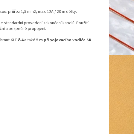
ou: průřez 1,5 mm2; max. 12A / 20 m délky.
uje standardní provedení zakončení kabelů. Použití
kční a bezpečné propojení.
ahrnut
KIT č.4
a také
5 m připojovacího vodiče SK