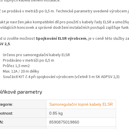
to topných kabelů během instalace.
č se prodává v metráži po 0,5 m. Technické parametry uvedené výrobcem js
kt je navržen jako kompatibilní díl pro použití s kabely řady ELSR a umožň
vídajících koncovek a správné dodržení instalačních postupů zajišťuje fun
d si zvolíte možnost
Spojkování ELSR výrobcem
, je v ceně této služby z
V 2,5
.
Určeno pro samoregulační kabely ELSR
Prodáváno v metráži po 0,5 m
Průřez 1,5 mm2
Max. 12A / 20 m délky
Součástí KIT č.4 při spojkování výrobcem (včetně 5 m SK ADPSV 2,5)
lňkové parametry
tegorie
:
Samoregulační topné kabely ELSR
otnost
:
0.85 kg
N
:
8590875019860