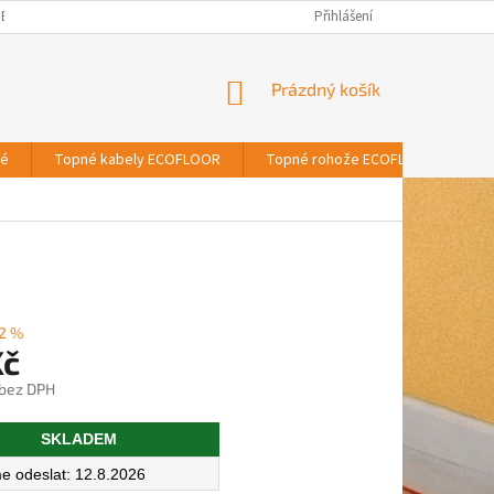
BNÍCH ÚDAJŮ
Přihlášení
NÁKUPNÍ
Prázdný košík
KOŠÍK
vé
Topné kabely ECOFLOOR
Topné rohože ECOFLOOR
T
2 %
Kč
 bez DPH
SKLADEM
12.8.2026