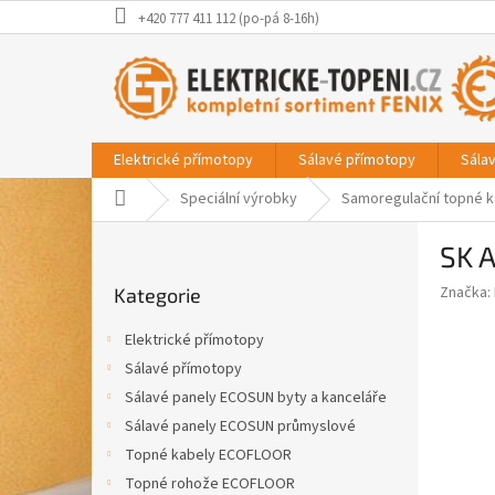
Přejít
+420 777 411 112 (po-pá 8-16h)
na
obsah
Elektrické přímotopy
Sálavé přímotopy
Sála
Domů
Speciální výrobky
Samoregulační topné k
P
SK A
o
Přeskočit
s
Značka:
Kategorie
kategorie
t
r
Elektrické přímotopy
a
Sálavé přímotopy
n
Sálavé panely ECOSUN byty a kanceláře
n
í
Sálavé panely ECOSUN průmyslové
p
Topné kabely ECOFLOOR
a
Topné rohože ECOFLOOR