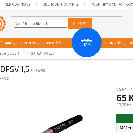
CENA DOPRAVY
OBCHODNÍ PODMÍNKY
PODMÍNKY OCHRANY OSO
HLEDAT
74 Kč
vé panely ECOSUN byty a kanceláře
Sálavé panely ECOSUN průmyslo
–12 %
abely ELSR
SK ADPSV 1,5
DPSV 1,5
2000790
FENIX
74 Kč
–1
65 
53,72 Kč
Měrná
cena: