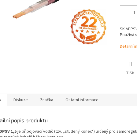
SK ADPSV 
Používá s
Detailní 
TISK
s
Diskuze
Značka
Ostatní informace
ailní popis produktu
DPSV 1,5
je připojovací vodič (tzv. „studený konec") určený pro samoregula