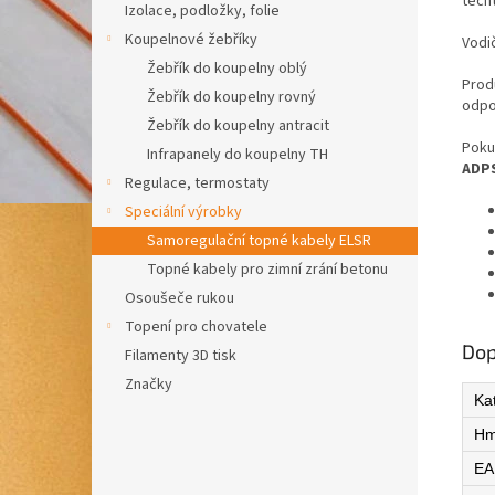
těch
Izolace, podložky, folie
Koupelnové žebříky
Vodi
Žebřík do koupelny oblý
Produ
Žebřík do koupelny rovný
odpo
Žebřík do koupelny antracit
Poku
Infrapanely do koupelny TH
ADPS
Regulace, termostaty
Speciální výrobky
Samoregulační topné kabely ELSR
Topné kabely pro zimní zrání betonu
Osoušeče rukou
Topení pro chovatele
Dop
Filamenty 3D tisk
Značky
Ka
Hm
EA