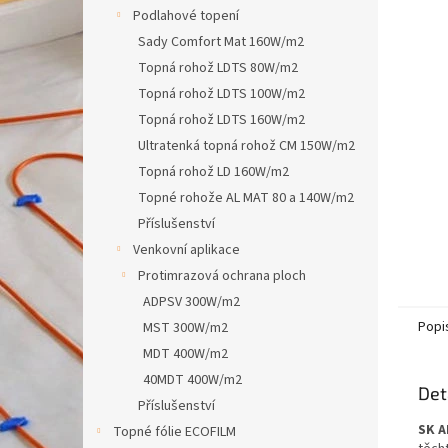
n
Podlahové topení
e
Sady Comfort Mat 160W/m2
l
Topná rohož LDTS 80W/m2
Topná rohož LDTS 100W/m2
Topná rohož LDTS 160W/m2
Ultratenká topná rohož CM 150W/m2
Topná rohož LD 160W/m2
Topné rohože AL MAT 80 a 140W/m2
Příslušenství
Venkovní aplikace
Protimrazová ochrana ploch
ADPSV 300W/m2
Popi
MST 300W/m2
MDT 400W/m2
40MDT 400W/m2
Det
Příslušenství
SK A
Topné fólie ECOFILM