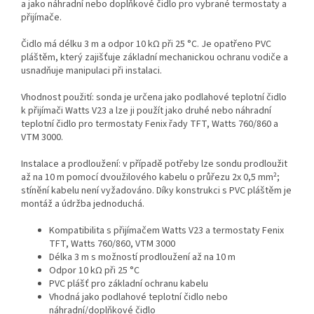
a jako náhradní nebo doplňkové čidlo pro vybrané termostaty a
přijímače.
Čidlo má délku 3 m a odpor 10 kΩ při 25 °C. Je opatřeno PVC
pláštěm, který zajišťuje základní mechanickou ochranu vodiče a
usnadňuje manipulaci při instalaci.
Vhodnost použití: sonda je určena jako podlahové teplotní čidlo
k přijímači Watts V23 a lze ji použít jako druhé nebo náhradní
teplotní čidlo pro termostaty Fenix řady TFT, Watts 760/860 a
VTM 3000.
Instalace a prodloužení: v případě potřeby lze sondu prodloužit
až na 10 m pomocí dvoužilového kabelu o průřezu 2x 0,5 mm²;
stínění kabelu není vyžadováno. Díky konstrukci s PVC pláštěm je
montáž a údržba jednoduchá.
Kompatibilita s přijímačem Watts V23 a termostaty Fenix
TFT, Watts 760/860, VTM 3000
Délka 3 m s možností prodloužení až na 10 m
Odpor 10 kΩ při 25 °C
PVC plášť pro základní ochranu kabelu
Vhodná jako podlahové teplotní čidlo nebo
náhradní/doplňkové čidlo