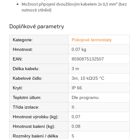
Možnost připojení dvoužilovým kabelem 2x 0,5 mm² (bez
nutnosti stínění)
Doplňkové parametry
Kategorie
:
Pokojové termostaty
Hmotnost
:
0.07 kg
EAN
:
8590875132507
Délka kabelu
:
3 m
Kabelové čidlo
:
3m, 10 kΩ/25 °C
Krytí
:
IP 66
Teplotní útlum
:
Dle programu
Třída izolace
:
II.
Hmotnost výrobku (kg)
:
0,07
Hmotnost balení (kg)
:
0.08
Rozměry balení / délka
5