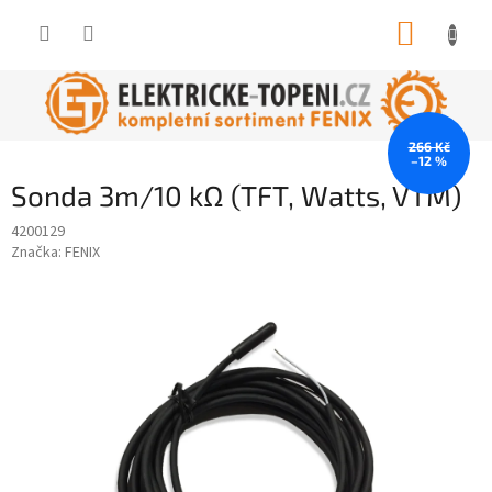
Přejít
NÁKUP
na
obsah
KOŠÍK
266 Kč
–12 %
Sonda 3m/10 kΩ (TFT, Watts, VTM)
4200129
Značka:
FENIX