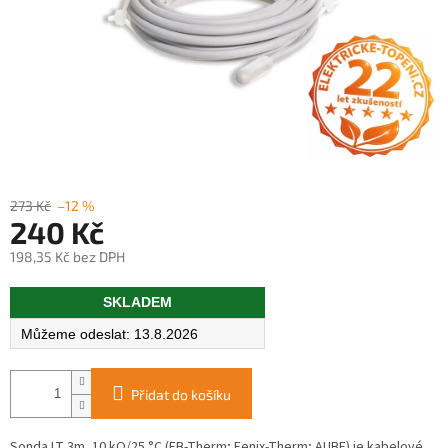
273 Kč
–12 %
240 Kč
198,35 Kč bez DPH
Měrná
SKLADEM
cena:
13.8.2026
Přidat do košíku
Sonda LT 3m, 10 kΩ/25 °C (EB-Therm; Fenix-Therm; AUBE) je kabelové