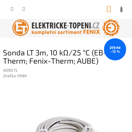
Přejít
NÁKUP
na
obsah
KOŠÍK
273 Kč
Sonda LT 3m, 10 kΩ/25 °C (EB-
–12 %
Therm; Fenix-Therm; AUBE)
4200171
Značka:
FENIX