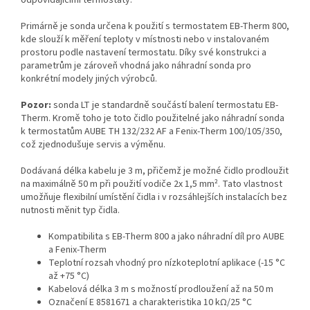
odpovídajícími termostaty.
Primárně je sonda určena k použití s termostatem EB-Therm 800,
kde slouží k měření teploty v místnosti nebo v instalovaném
prostoru podle nastavení termostatu. Díky své konstrukci a
parametrům je zároveň vhodná jako náhradní sonda pro
konkrétní modely jiných výrobců.
Pozor:
sonda LT je standardně součástí balení termostatu EB-
Therm. Kromě toho je toto čidlo použitelné jako náhradní sonda
k termostatům AUBE TH 132/232 AF a Fenix-Therm 100/105/350,
což zjednodušuje servis a výměnu.
Dodávaná délka kabelu je 3 m, přičemž je možné čidlo prodloužit
na maximálně 50 m při použití vodiče 2x 1,5 mm². Tato vlastnost
umožňuje flexibilní umístění čidla i v rozsáhlejších instalacích bez
nutnosti měnit typ čidla.
Kompatibilita s EB-Therm 800 a jako náhradní díl pro AUBE
a Fenix-Therm
Teplotní rozsah vhodný pro nízkoteplotní aplikace (-15 °C
až +75 °C)
Kabelová délka 3 m s možností prodloužení až na 50 m
Označení E 8581671 a charakteristika 10 kΩ/25 °C