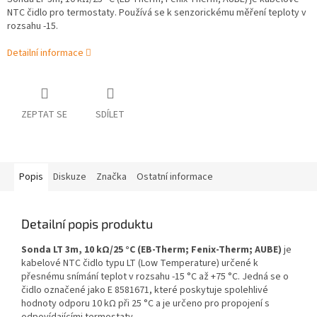
NTC čidlo pro termostaty. Používá se k senzorickému měření teploty v
rozsahu -15.
Detailní informace
ZEPTAT SE
SDÍLET
Popis
Diskuze
Značka
Ostatní informace
Detailní popis produktu
Sonda LT 3m, 10 kΩ/25 °C (EB-Therm; Fenix-Therm; AUBE)
je
kabelové NTC čidlo typu LT (Low Temperature) určené k
přesnému snímání teplot v rozsahu -15 °C až +75 °C. Jedná se o
čidlo označené jako E 8581671, které poskytuje spolehlivé
hodnoty odporu 10 kΩ při 25 °C a je určeno pro propojení s