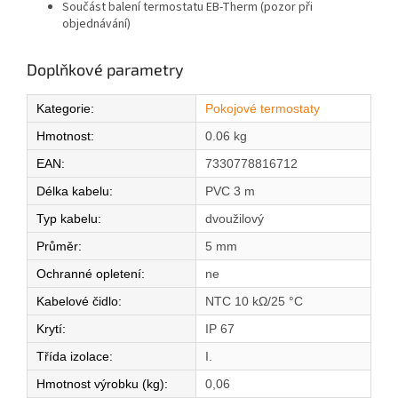
Součást balení termostatu EB-Therm (pozor při
objednávání)
Doplňkové parametry
Kategorie
:
Pokojové termostaty
Hmotnost
:
0.06 kg
EAN
:
7330778816712
Délka kabelu
:
PVC 3 m
Typ kabelu
:
dvoužilový
Průměr
:
5 mm
Ochranné opletení
:
ne
Kabelové čidlo
:
NTC 10 kΩ/25 °C
Krytí
:
IP 67
Třída izolace
:
I.
Hmotnost výrobku (kg)
:
0,06