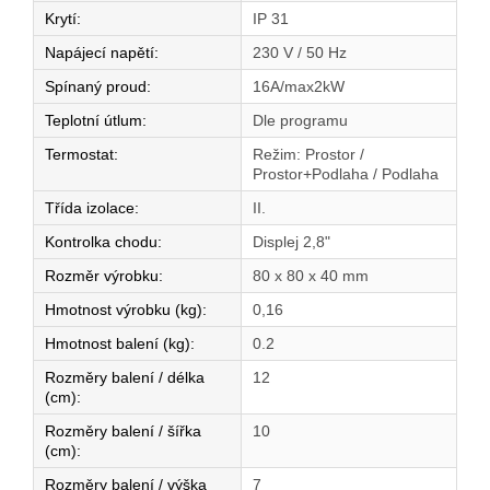
Krytí
:
IP 31
Napájecí napětí
:
230 V / 50 Hz
Spínaný proud
:
16A/max2kW
Teplotní útlum
:
Dle programu
Termostat
:
Režim: Prostor /
Prostor+Podlaha / Podlaha
Třída izolace
:
II.
Kontrolka chodu
:
Displej 2,8"
Rozměr výrobku
:
80 x 80 x 40 mm
Hmotnost výrobku (kg)
:
0,16
Hmotnost balení (kg)
:
0.2
Rozměry balení / délka
12
(cm)
:
Rozměry balení / šířka
10
(cm)
:
Rozměry balení / výška
7