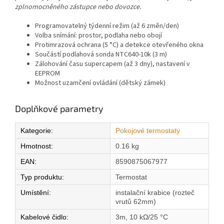
zplnomocněného zástupce nebo dovozce.
Programovatelný týdenní režim (až 6 změn/den)
Volba snímání: prostor, podlaha nebo obojí
Protimrazová ochrana (5 °C) a detekce otevřeného okna
Součástí podlahová sonda NTC640-10k (3 m)
Zálohování času supercapem (až 3 dny), nastavení v
EEPROM
Možnost uzamčení ovládání (dětský zámek)
Doplňkové parametry
Kategorie
:
Pokojové termostaty
Hmotnost
:
0.16 kg
EAN
:
8590875067977
Typ produktu
:
Termostat
Umístění
:
instalační krabice (rozteč
vrutů 62mm)
Kabelové čidlo
:
3m, 10 kΩ/25 °C