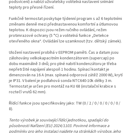
podsvícení) a nabízí uživatelsky volitelná nastavení snímání
teploty pro přesné řízení.
Funkčně termostat poskytuje týdenní program s až 6 teplotními
změnami denně mezi přednastavenou komfortní a útlumovou
teplotou. K dispozici jsou režim ručního ovládání, režim
protimrazové ochrany (5 °C) a volitelná funkce „Detekce
otevřeného okna“. Ovládání lze uzamknout (tzv. dětský zámek).
Uložení nastavení probíhá v EEPROM paměti. Čas a datum jsou
zálohovány velkokapacitním kondenzátorem (supercap) po
dobu maximálně 3 dnů; pro plné nabití kondenzátoru je třeba
nepřetržité napájení alespoň 1 hodinu. Spínací kontakt je
dimenzován na 16 A (max. spínaná odporová zátěž 2000 W), krytí
je IP31. V balení je podlahová sonda NTC640-10k délky 3 m.
Termostat je určen pro montáž na KU 68 (instalační krabice s
roztečí vrutů 62 mm).
Řídící funkce jsou specifikovány jako: TW (0 / 2 / 0 / 0 / 0 / 0 / 0 /
8).
Tento výrobek je související řídící jednotkou, spadající do
působnosti Nařízení (EU) 2024/1103. Povinné informace a
podmínky pro jeho instalaci najdete na stránkách výrobce, jeho