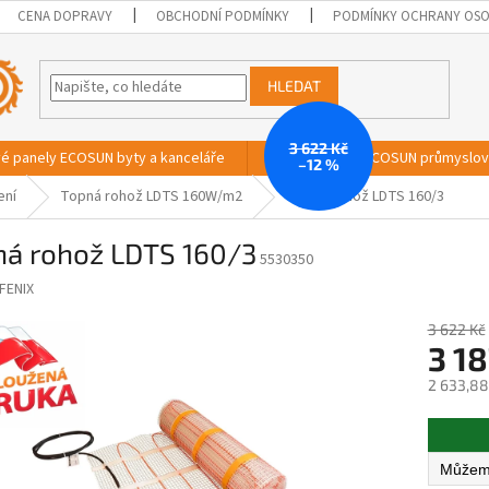
CENA DOPRAVY
OBCHODNÍ PODMÍNKY
PODMÍNKY OCHRANY OSO
HLEDAT
3 622 Kč
vé panely ECOSUN byty a kanceláře
Sálavé panely ECOSUN průmyslo
–12 %
ení
Topná rohož LDTS 160W/m2
Topná rohož LDTS 160/3
ná rohož LDTS 160/3
5530350
FENIX
3 622 Kč
3 18
2 633,88
Měrná
cena: