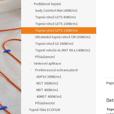
n
Podlahové topení
e
Sady Comfort Mat 160W/m2
l
Topná rohož LDTS 80W/m2
Topná rohož LDTS 100W/m2
Topná rohož LDTS 160W/m2
Ultratenká topná rohož CM 150W/m2
Topná rohož LD 160W/m2
Topné rohože AL MAT 80 a 140W/m2
Příslušenství
Venkovní aplikace
Protimrazová ochrana ploch
ADPSV 300W/m2
Popi
MST 300W/m2
MDT 400W/m2
40MDT 400W/m2
Det
Příslušenství
Topn
Topné fólie ECOFILM