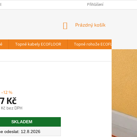
BNÍCH ÚDAJŮ
Přihlášení
NÁKUPNÍ
Prázdný košík
KOŠÍK
vé
Topné kabely ECOFLOOR
Topné rohože ECOFLOOR
T
–12 %
7 Kč
 Kč bez DPH
SKLADEM
12.8.2026