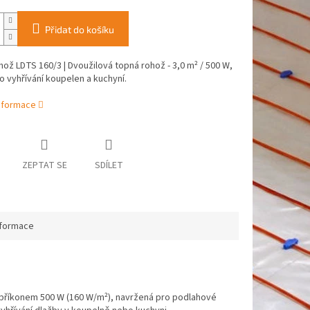
Přidat do košíku
ož LDTS 160/3 | Dvoužilová topná rohož - 3,0 m² / 500 W,
ro vyhřívání koupelen a kuchyní.
informace
ZEPTAT SE
SDÍLET
nformace
 příkonem 500 W (160 W/m²), navržená pro podlahové