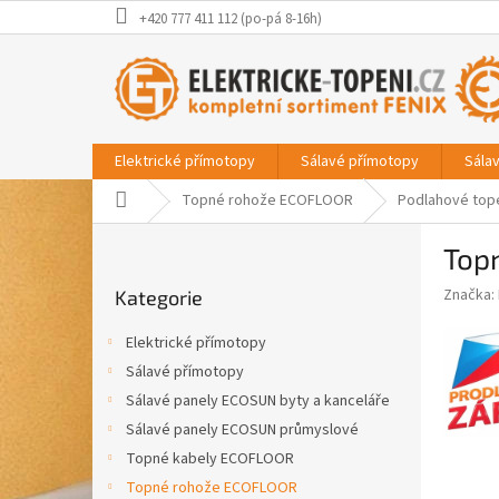
Přejít
+420 777 411 112 (po-pá 8-16h)
na
obsah
Elektrické přímotopy
Sálavé přímotopy
Sála
Domů
Topné rohože ECOFLOOR
Podlahové top
P
Top
o
Přeskočit
s
Značka:
Kategorie
kategorie
t
r
Elektrické přímotopy
a
Sálavé přímotopy
n
Sálavé panely ECOSUN byty a kanceláře
n
í
Sálavé panely ECOSUN průmyslové
p
Topné kabely ECOFLOOR
a
Topné rohože ECOFLOOR