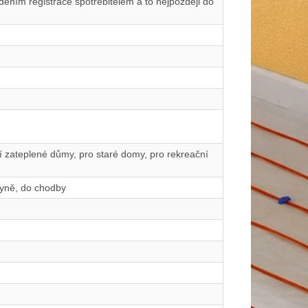
ením registrace spotřebitelem a to nejpozději do
ší zateplené důmy, pro staré domy, pro rekreační
hyně, do chodby