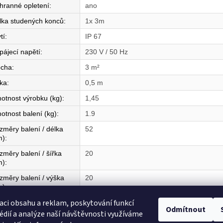
hranné opletení
:
ano
lka studených konců
:
1x 3m
tí
:
IP 67
pájecí napětí
:
230 V / 50 Hz
ocha
:
3 m²
řka
:
0,5 m
otnost výrobku (kg)
:
1,45
otnost balení (kg)
:
1.9
změry balení / délka
52
m)
:
změry balení / šířka
20
m)
:
změry balení / výška
20
m)
:
aci obsahu a reklam, poskytování funkcí
mě původu
:
CZ
Odmítnout
édií a analýze naší návštěvnosti využíváme