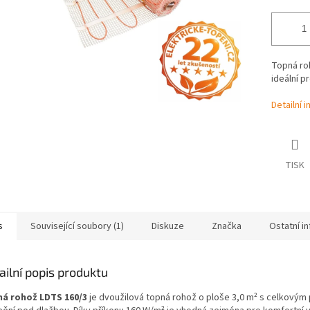
Topná roh
ideální p
Detailní 
TISK
s
Související soubory (1)
Diskuze
Značka
Ostatní i
ailní popis produktu
á rohož LDTS 160/3
je dvoužilová topná rohož o ploše 3,0 m² s celkovým