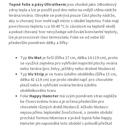
Topné folie a pásy Ultratherm
jsou vhodné jako 24hodinový
zdroj tepla a lze je použít pod dno nebo na vnější stěnu nádrže
terária/vivária. Obvykle se pokrývá pouze část plochy nádrže,
aby si chovaný tvor mohl najít místo s ideální teplotou. Folie mají
povrchovou teplotu cca 30-40 °C (v závislosti na teplotě okolí)
a pokud chovaný tvor nevyžaduje udržování konstantní teploty,
lze je provozovat i bez termostatu. Folie se od sebe liší
především poměrem délky a šířky:
Typ
Viv Mat
je širší (šířka 27 cm, délka 14-119 cm), proto
se využívá zejména pro vyhřívání majoritní plochy vivária
nebo terária (pro želvy, ještěry nebo drobné hlodavce)
Typ
Viv Strip
je ve tvaru úzkého obdélníku (šířka 15 cm,
délka 41-119 cm) a je proto ideální např. pro chovatele
plazů nebo k vyhřívání vivária/terária úzkého
obdélníkového tvaru
Folie
Happy Hamster
má svým poměrem stran nejblíže
ke čtvercovému tvaru a je určena především pro
chovatele různých druhů hlodavců. Ačkoliv hlodavci
nejsou přímo teplomilní živočichové, v zimním období
prochází formou hibernace a právě topná folie Happy
Hamster jim napomáhá toto období v pohodlí přečkat