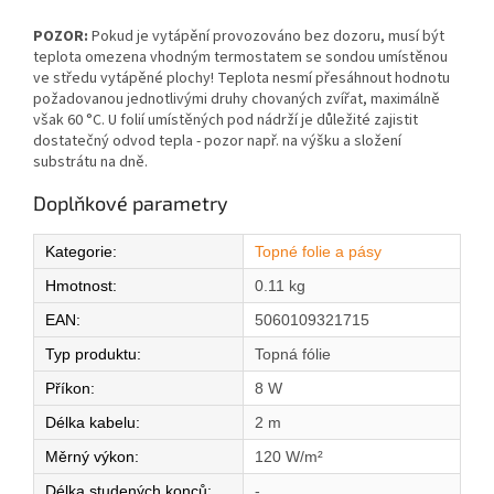
POZOR:
Pokud je vytápění provozováno bez dozoru, musí být
teplota omezena vhodným termostatem se sondou umístěnou
ve středu vytápěné plochy! Teplota nesmí přesáhnout hodnotu
požadovanou jednotlivými druhy chovaných zvířat, maximálně
však 60 °C. U folií umístěných pod nádrží je důležité zajistit
dostatečný odvod tepla - pozor např. na výšku a složení
substrátu na dně.
Doplňkové parametry
Kategorie
:
Topné folie a pásy
Hmotnost
:
0.11 kg
EAN
:
5060109321715
Typ produktu
:
Topná fólie
Příkon
:
8 W
Délka kabelu
:
2 m
Měrný výkon
:
120 W/m²
Délka studených konců
:
-