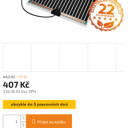
462 Kč
–11 %
407 Kč
336,36 Kč bez DPH
Měrná
obvykle do 5 pracovních dnů
cena:
Přidat do košíku