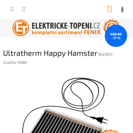
Přejít
NÁKUP
na
obsah
KOŠÍK
462 Kč
–11 %
Ultratherm Happy Hamster
8510071
Značka:
FENIX