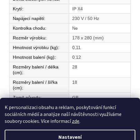
Krytí
:
IP X4
Napájecí napětí
:
230 V / 50 Hz
Kontrolka chodu
:
Ne
Rozměr výrobku
:
178 x 280 (mm)
Hmotnost výrobku (kg)
:
0,11
Hmotnost balení (kg)
:
0.12
Rozměry balení / délka
28
(cm)
:
Rozměry balení / šířka
18
(cm)
:
Země původu
:
GB
K personalizaci obsahu a reklam, poskytování funkcí
sociálních médií a analýze naší návštěvnosti využíváme
Z
soubory cookies. Více informací
zde
.
á
Vytvořil Shoptet
p
Nastavení