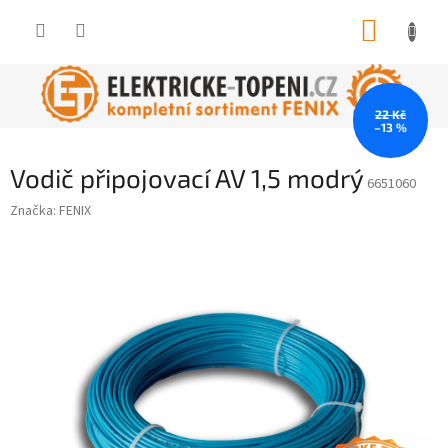
Přejít
NÁKUP
na
obsah
KOŠÍK
22 Kč
–13 %
Vodič připojovací AV 1,5 modrý
6651060
Značka:
FENIX