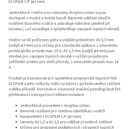
ECOFILM C/F (ø3 mm).
Jednožilové vodiče jsou vybaveny dvojitou izolací a jsou
dostupné v modré a hnědé barvě. Barevné odlišení slouží k
rozlišení fázového vodiče a zabraňuje náhodné záměně při
instalaci, což usnadňuje a zpřehledňuje zapojení topných okruhů.
Vodiče se liší průřezem jádra a vnějším průměrem: AV 1,5 mm
(vnější ø3 mm) jsou určeny pro standardní aplikace s omezením
protékajícího proudu max. 10 A; AV 2,5 mm (vnější ø4 mm) jsou
vhodné pro zapojení topných okruhů s vyšším proudovým
zatížením a/nebo pro delší přívody, s omezením proudu max. 18
A.
Produkt je koncipován pro spolehlivé propojování topných fólií
ECOFILM a jeho volba by měla vycházet z požadovaného zatížení
a délky přívodů. Konstrukce a barevné značení pomáhají dodržet
přehlednost a bezpečnost během instalace.
Jednožilové provedení s dvojitou izolací
Barevné rozlišení pro snadnou identifikaci vodičů
Kompatibilní s ECOFILM C/F (ø3 mm)
Varianty AV 1,5 a AV 2,5 pro odlišné proudové zatížení
Určeno pro propojení podlahových i stropních topných