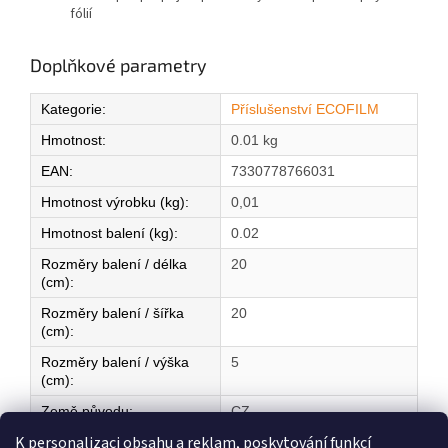
fólií
Doplňkové parametry
Kategorie
:
Příslušenství ECOFILM
Hmotnost
:
0.01 kg
EAN
:
7330778766031
Hmotnost výrobku (kg)
:
0,01
Hmotnost balení (kg)
:
0.02
Rozměry balení / délka
20
(cm)
:
Rozměry balení / šířka
20
(cm)
:
Rozměry balení / výška
5
(cm)
:
Země původu
:
CZ
K personalizaci obsahu a reklam, poskytování funkcí