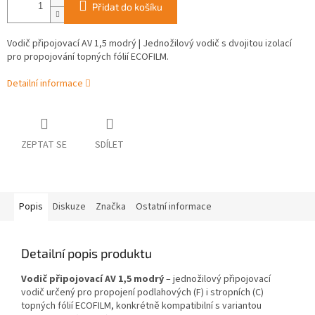
Přidat do košíku
Vodič připojovací AV 1,5 modrý | Jednožilový vodič s dvojitou izolací
pro propojování topných fólií ECOFILM.
Detailní informace
ZEPTAT SE
SDÍLET
Popis
Diskuze
Značka
Ostatní informace
Detailní popis produktu
Vodič připojovací AV 1,5 modrý
– jednožilový připojovací
vodič určený pro propojení podlahových (F) i stropních (C)
topných fólií ECOFILM, konkrétně kompatibilní s variantou