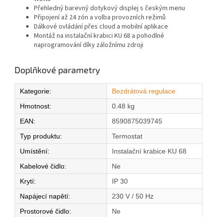
Přehledný barevný dotykový displej s českým menu
Připojení až 24 zón a volba provozních režimů
Dálkové ovládání přes cloud a mobilní aplikace
Montáž na instalační krabici KU 68 a pohodlné
naprogramování díky záložnímu zdroji
Doplňkové parametry
Kategorie
:
Bezdrátová regulace
Hmotnost
:
0.48 kg
EAN
:
8590875039745
Typ produktu
:
Termostat
Umístění
:
Instalační krabice KU 68
Kabelové čidlo
:
Ne
Krytí
:
IP 30
Napájecí napětí
:
230 V / 50 Hz
Prostorové čidlo
:
Ne