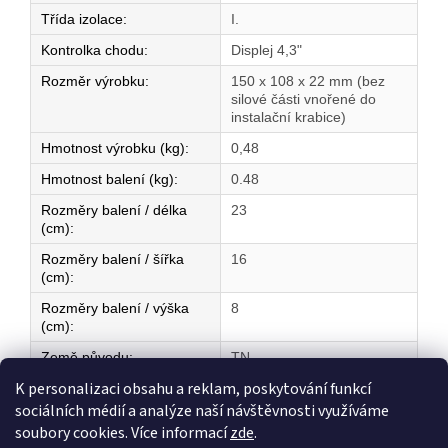
Třída izolace
:
I.
Kontrolka chodu
:
Displej 4,3"
Rozměr výrobku
:
150 x 108 x 22 mm (bez
silové části vnořené do
instalační krabice)
Hmotnost výrobku (kg)
:
0,48
Hmotnost balení (kg)
:
0.48
Rozměry balení / délka
23
(cm)
:
Rozměry balení / šířka
16
(cm)
:
Rozměry balení / výška
8
(cm)
:
Země původu
:
TN
K personalizaci obsahu a reklam, poskytování funkcí
sociálních médií a analýze naší návštěvnosti využíváme
Z
soubory cookies. Více informací
zde
.