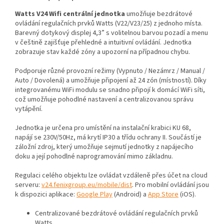
Watts V24 Wifi centrální jednotka
umožňuje bezdrátové
ovládání regulačních prvků Watts (V22/V23/25) z jednoho místa.
Barevný dotykový displej 4,3” s volitelnou barvou pozadí a menu
v češtině zajišťuje přehledné a intuitivní ovládání. Jednotka
zobrazuje stav každé zóny a upozorní na případnou chybu.
Podporuje různé provozní režimy (Vypnuto / Nezámrz / Manual /
Auto / Dovolená) a umožňuje připojení až 24 zón (místností). Díky
integrovanému WiFi modulu se snadno připojí k domácí WiFi síti,
což umožňuje pohodlné nastavení a centralizovanou správu
vytápění.
Jednotka je určena pro umístění na instalační krabici KU 68,
napájí se 230V/50Hz, má krytí IP30 a třídu ochrany II. Součástí je
záložní zdroj, který umožňuje sejmutí jednotky z napájecího
doku a její pohodlné naprogramování mimo základnu.
Regulaci celého objektu lze ovládat vzdáleně přes účet na cloud
serveru:
v24.fenixgroup.eu/mobile/dist
. Pro mobilní ovládání jsou
k dispozici aplikace:
Google Play
(Android) a
App Store
(iOS).
Centralizované bezdrátové ovládání regulačních prvků
Watts