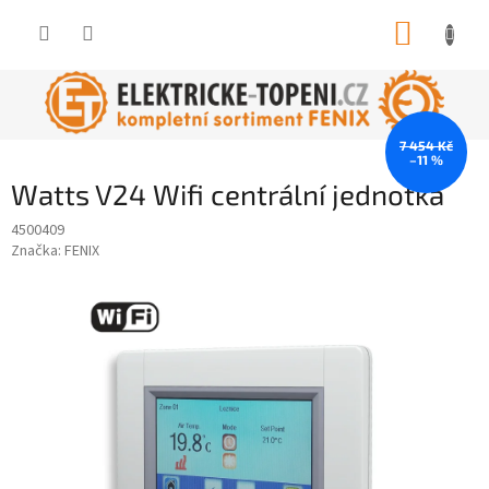
Přejít
NÁKUP
na
obsah
KOŠÍK
7 454 Kč
–11 %
Watts V24 Wifi centrální jednotka
4500409
Značka:
FENIX