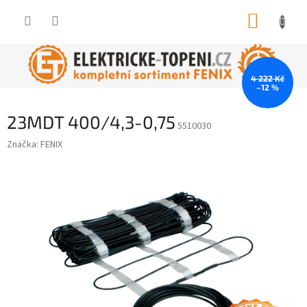
Přejít
NÁKUP
na
obsah
KOŠÍK
4 222 Kč
–12 %
23MDT 400/4,3-0,75
5510030
Značka:
FENIX