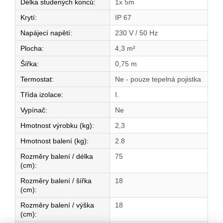
Délka studených konců
:
1x 5m
Krytí
:
IP 67
Napájecí napětí
:
230 V / 50 Hz
Plocha
:
4,3 m²
Šířka
:
0,75 m
Termostat
:
Ne - pouze tepelná pojistka
Třída izolace
:
I.
Vypínač
:
Ne
Hmotnost výrobku (kg)
:
2,3
Hmotnost balení (kg)
:
2.8
Rozměry balení / délka
75
(cm)
:
Rozměry balení / šířka
18
(cm)
:
Rozměry balení / výška
18
(cm)
: