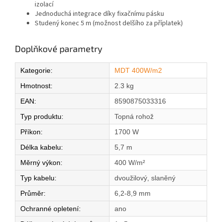
izolací
Jednoduchá integrace díky fixačnímu pásku
Studený konec 5 m (možnost delšího za příplatek)
Doplňkové parametry
Kategorie
:
MDT 400W/m2
Hmotnost
:
2.3 kg
EAN
:
8590875033316
Typ produktu
:
Topná rohož
Příkon
:
1700 W
Délka kabelu
:
5,7 m
Měrný výkon
:
400 W/m²
Typ kabelu
:
dvoužilový, slaněný
Průměr
:
6,2-8,9 mm
Ochranné opletení
:
ano