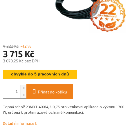
4 222 Kč
–12 %
3 715 Kč
3 070,25 Kč bez DPH
Měrná
obvykle do 5 pracovních dnů
cena:
Přidat do košíku
Topná rohož 23MDT 400/4,3-0,75 pro venkovní aplikace o výkonu 1700
W, určená k protimrazové ochraně komunikací.
Detailní informace