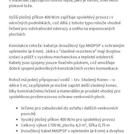
v materiálu zajišťujícím odvod tepla, jako je beton, tmel nebo
pískové lože.
Vyšší plošný příkon 400 W/m zajišťuje spolehlivý provoz i v
náročných podmínkách, což dělá z tohoto typu rohože vhodné
řešení pro odstraňování námrazy a sněhu na exponovaných
plochách.
Konstukce rohože: kabel je dvoužilový typ MADPSP s ochranným
opletením (ø 8 mm). Jádra s "slaněné rezistence" mají dvojitou
izolaci a plášť s vysokou mechanickou a teplotní odolností.
Kabely jsou spojeny pouze fixačním páskem, což umožňuje
dobré spojení jednotlivých konstrukčních vrstev komunikace.
Rohož má jediný připojovací vodič – tzv. Studený Konec – o
délce 5 m; za příplatek je možné zajistit delší studený konec.
Díky konstrukčnímu řešení a materiálům je produkt vhodný pro
spolehlivou protimrazovou ochranu venkovních ploch.
Určeno pro zabudování do asfaltu i dalších venkovních
povrchů
Vysoký plošný příkon 400 W/m pro spolehlivý provoz
Celkový výkon 1700 W, plocha 4,3 m², šířka 0,75 m
Dvoužilový kabel MADPSP s opletením (ø 8 mm) a dvojitou