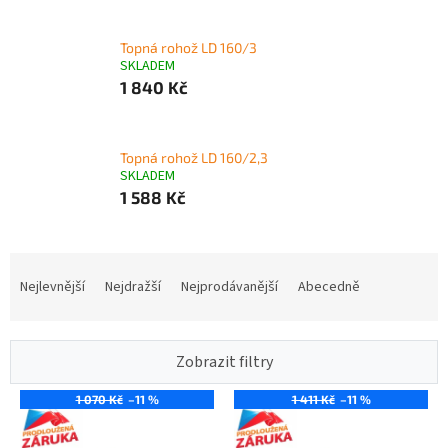
Topná rohož LD 160/3
SKLADEM
1 840 Kč
Topná rohož LD 160/2,3
SKLADEM
1 588 Kč
Ř
a
Nejlevnější
Nejdražší
Nejprodávanější
Abecedně
z
e
n
Zobrazit filtry
í
p
1 070 Kč
–11 %
1 411 Kč
–11 %
V
r
ý
o
p