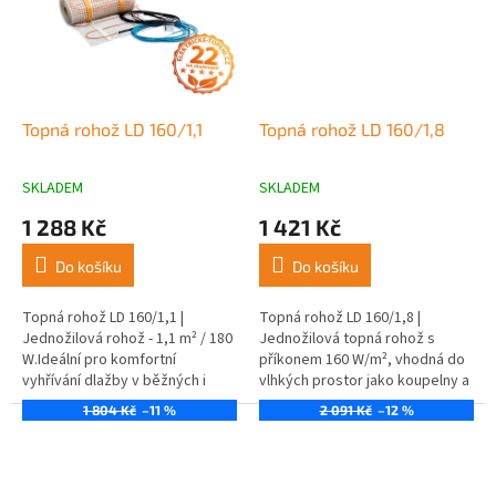
Topná rohož LD 160/1,1
Topná rohož LD 160/1,8
SKLADEM
SKLADEM
1 288 Kč
1 421 Kč
Do košíku
Do košíku
Topná rohož LD 160/1,1 |
Topná rohož LD 160/1,8 |
Jednožilová rohož - 1,1 m² / 180
Jednožilová topná rohož s
W.Ideální pro komfortní
příkonem 160 W/m², vhodná do
vyhřívání dlažby v běžných i
vlhkých prostor jako koupelny a
vlhkých prostorách.
kuchyně.
1 804 Kč
–11 %
2 091 Kč
–12 %