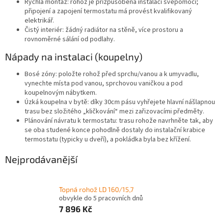
Rychlá montáž: rohož je přizpůsobená instalaci svépomocí;
připojení a zapojení termostatu má provést kvalifikovaný
elektrikář.
Čistý interiér: žádný radiátor na stěně, více prostoru a
rovnoměrné sálání od podlahy.
Nápady na instalaci (koupelny)
Bosé zóny: položte rohož před sprchu/vanou a k umyvadlu,
vynechte místa pod vanou, sprchovou vaničkou a pod
koupelnovým nábytkem.
Úzká koupelna v bytě: díky 30cm pásu vyhřejete hlavní nášlapnou
trasu bez složitého „kličkování“ mezi zařizovacími předměty.
Plánování návratu k termostatu: trasu rohože navrhněte tak, aby
se oba studené konce pohodlně dostaly do instalační krabice
termostatu (typicky u dveří), a pokládka byla bez křížení.
Nejprodávanější
Topná rohož LD 160/15,7
obvykle do 5 pracovních dnů
7 896 Kč