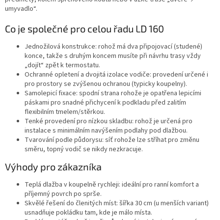
umyvadlo“.
Co je společné pro celou řadu LD 160
Jednožilová konstrukce: rohož má dva připojovací (studené)
konce, takže s druhým koncem musíte při návrhu trasy vždy
„dojít“ zpět k termostatu.
Ochranné opletení a dvojitá izolace vodiče: provedení určené i
pro prostory se zvýšenou ochranou (typicky koupelny).
Samolepicí fixace: spodní strana rohože je opatřena lepicími
páskami pro snadné přichycení k podkladu před zalitím
flexibilním tmelem/stěrkou.
Tenké provedení pro nízkou skladbu: rohož je určená pro
instalace s minimálním navýšením podlahy pod dlažbou.
Tvarování podle půdorysu: síť rohože lze stříhat pro změnu
směru, topný vodič se nikdy nezkracuje.
Výhody pro zákazníka
Teplá dlažba v koupelně rychleji: ideální pro ranní komfort a
příjemný povrch po sprše.
Skvělé řešení do členitých míst: šířka 30 cm (u menších variant)
usnadňuje pokládku tam, kde je málo místa.