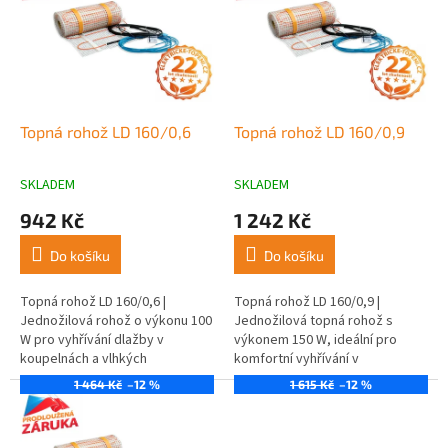
d
i
u
s
k
p
t
r
ů
o
d
Topná rohož LD 160/0,6
Topná rohož LD 160/0,9
u
k
SKLADEM
SKLADEM
t
942 Kč
1 242 Kč
ů
Do košíku
Do košíku
Topná rohož LD 160/0,6 |
Topná rohož LD 160/0,9 |
Jednožilová rohož o výkonu 100
Jednožilová topná rohož s
W pro vyhřívání dlažby v
výkonem 150 W, ideální pro
koupelnách a vlhkých
komfortní vyhřívání v
prostorách.
koupelnách a kuchyních.
1 464 Kč
–12 %
1 615 Kč
–12 %