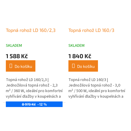
Topná rohož LD 160/2,3
Topná rohož LD 160/3
SKLADEM
SKLADEM
1 588 Kč
1 840 Kč
Do košíku
Do košíku
Topná rohož LD 160/2,3 |
Topná rohož LD 160/3 |
Jednožilová topná rohož - 2,3
Jednožilová topná rohož - 3,0
m² / 360 W, ideální pro komfortní
m² / 500 W, ideální pro komfortní
vyhřívání dlažby v koupelnách a
vyhřívání dlažby v koupelnách a
kuchyních.
kuchyních.
8 973 Kč
–12 %