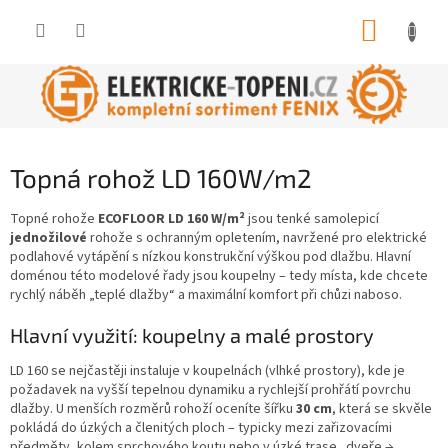
Přejít
NÁKUP
na
obsah
KOŠÍK
Topná rohož LD 160W/m2
Topné rohože
ECOFLOOR LD 160 W/m²
jsou tenké samolepicí
jednožilové
rohože s ochranným opletením, navržené pro elektrické
podlahové vytápění s nízkou konstrukční výškou pod dlažbu. Hlavní
doménou této modelové řady jsou koupelny – tedy místa, kde chcete
rychlý náběh „teplé dlažby“ a maximální komfort při chůzi naboso.
Hlavní využití: koupelny a malé prostory
LD 160 se nejčastěji instaluje v koupelnách (vlhké prostory), kde je
požadavek na vyšší tepelnou dynamiku a rychlejší prohřátí povrchu
dlažby. U menších rozměrů rohoží oceníte šířku
30 cm
, která se skvěle
pokládá do úzkých a členitých ploch – typicky mezi zařizovacími
předměty, kolem sprchového koutu nebo v úzké trase „dveře →