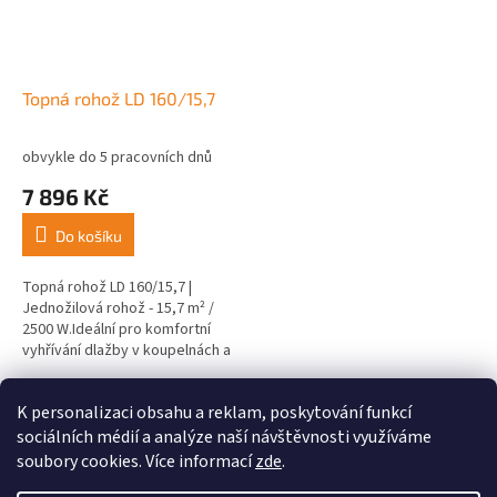
Topná rohož LD 160/15,7
obvykle do 5 pracovních dnů
7 896 Kč
Do košíku
Topná rohož LD 160/15,7 |
Jednožilová rohož - 15,7 m² /
2500 W.Ideální pro komfortní
vyhřívání dlažby v koupelnách a
kuchyních.
7
položek celkem
K personalizaci obsahu a reklam, poskytování funkcí
O
v
sociálních médií a analýze naší návštěvnosti využíváme
l
Z
soubory cookies. Více informací
zde
.
á
á