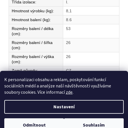
Třída izolace
:
I.
Hmotnost výrobku (kg)
:
8,1
Hmotnost balení (kg)
:
8.6
Rozměry balení / délka
53
(cm)
:
Rozměry balení / šířka
26
(cm)
:
Rozměry balení / výška
26
(cm)
:
Země původu
:
CZ
K personalizaci obsahu a reklam, poskytování funkcí
sociálních médií a analýze naší návštěvnosti využíváme
Z
soubory cookies. Více informací
zde
.
á
Vytvořil Shoptet
p
Nastavení
a
t
Copyright 2026
ELEKTRICKÉ TOPENÍ
. Všechna práva vyhrazena.
í
Odmítnout
Souhlasím
Upravit nastavení cookies