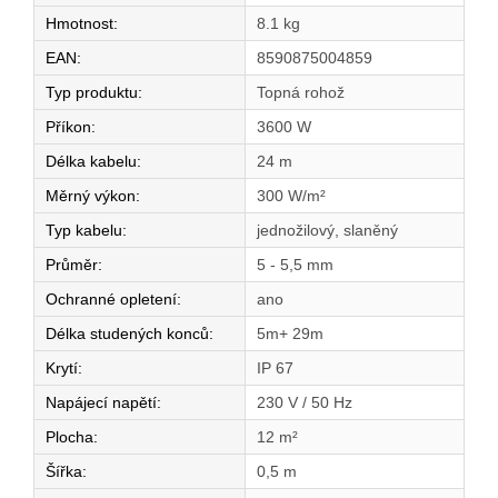
Hmotnost
:
8.1 kg
EAN
:
8590875004859
Typ produktu
:
Topná rohož
Příkon
:
3600 W
Délka kabelu
:
24 m
Měrný výkon
:
300 W/m²
Typ kabelu
:
jednožilový, slaněný
Průměr
:
5 - 5,5 mm
Ochranné opletení
:
ano
Délka studených konců
:
5m+ 29m
Krytí
:
IP 67
Napájecí napětí
:
230 V / 50 Hz
Plocha
:
12 m²
Šířka
:
0,5 m