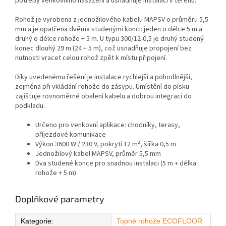
potřeby venkovního nasazení a usnadňuje instalaci v terénu.
Rohož je vyrobena z jednožilového kabelu MAPSV o průměru 5,5
mm a je opatřena dvěma studenými konci: jeden o délce 5 m a
druhý o délce rohože + 5 m. U typu 300/12-0,5 je druhý studený
konec dlouhý 29 m (24 + 5 m), což usnadňuje propojení bez
nutnosti vracet celou rohož zpět k místu připojení.
Díky uvedenému řešení je instalace rychlejší a pohodlnější,
zejména při vkládání rohože do zásypu. Umístění do písku
zajišťuje rovnoměrné obalení kabelu a dobrou integraci do
podkladu.
Určeno pro venkovní aplikace: chodníky, terasy,
příjezdové komunikace
Výkon 3600 W / 230 V, pokrytí 12 m², šířka 0,5 m
Jednožilový kabel MAPSV, průměr 5,5 mm
Dva studené konce pro snadnou instalaci (5 m + délka
rohože + 5 m)
Doplňkové parametry
Kategorie
:
Topné rohože ECOFLOOR