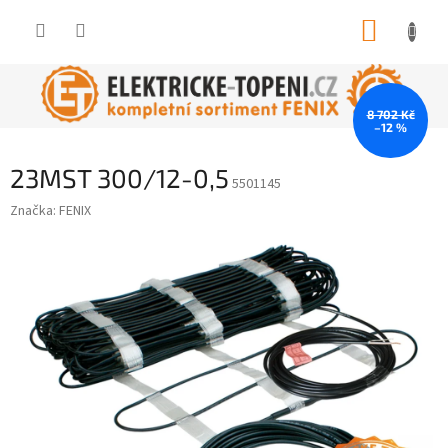
Přejít
NÁKUP
na
obsah
KOŠÍK
8 702 Kč
–12 %
23MST 300/12-0,5
5501145
Značka:
FENIX