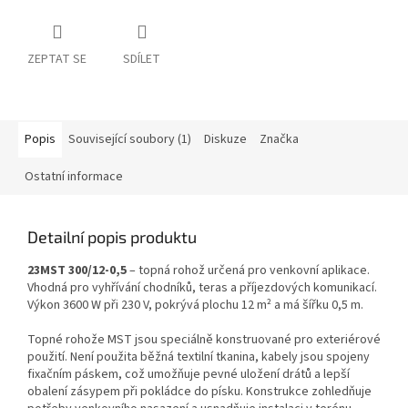
ZEPTAT SE
SDÍLET
Popis
Související soubory (1)
Diskuze
Značka
Ostatní informace
Detailní popis produktu
23MST 300/12-0,5
– topná rohož určená pro venkovní aplikace.
Vhodná pro vyhřívání chodníků, teras a příjezdových komunikací.
Výkon 3600 W při 230 V, pokrývá plochu 12 m² a má šířku 0,5 m.
Topné rohože MST jsou speciálně konstruované pro exteriérové
použití. Není použita běžná textilní tkanina, kabely jsou spojeny
fixačním páskem, což umožňuje pevné uložení drátů a lepší
obalení zásypem při pokládce do písku. Konstrukce zohledňuje