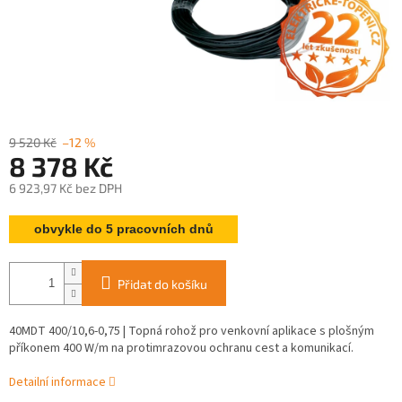
9 520 Kč
–12 %
8 378 Kč
6 923,97 Kč bez DPH
Měrná
obvykle do 5 pracovních dnů
cena:
Přidat do košíku
40MDT 400/10,6-0,75 | Topná rohož pro venkovní aplikace s plošným
příkonem 400 W/m na protimrazovou ochranu cest a komunikací.
Detailní informace