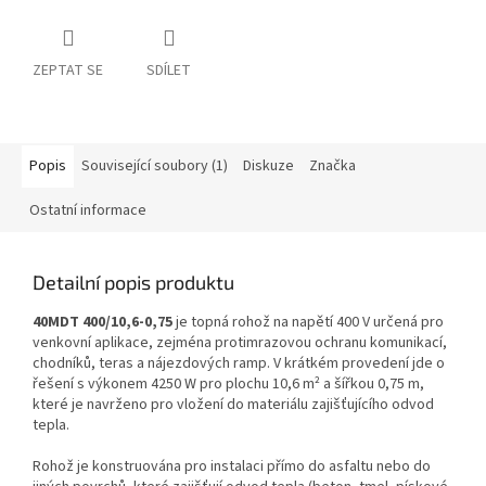
ZEPTAT SE
SDÍLET
Popis
Související soubory (1)
Diskuze
Značka
Ostatní informace
Detailní popis produktu
40MDT 400/10,6-0,75
je topná rohož na napětí 400 V určená pro
venkovní aplikace, zejména protimrazovou ochranu komunikací,
chodníků, teras a nájezdových ramp. V krátkém provedení jde o
řešení s výkonem 4250 W pro plochu 10,6 m² a šířkou 0,75 m,
které je navrženo pro vložení do materiálu zajišťujícího odvod
tepla.
Rohož je konstruována pro instalaci přímo do asfaltu nebo do