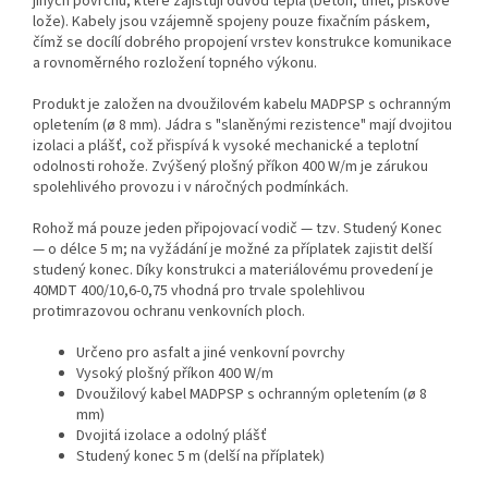
jiných povrchů, které zajišťují odvod tepla (beton, tmel, pískové
lože). Kabely jsou vzájemně spojeny pouze fixačním páskem,
čímž se docílí dobrého propojení vrstev konstrukce komunikace
a rovnoměrného rozložení topného výkonu.
Produkt je založen na dvoužilovém kabelu MADPSP s ochranným
opletením (ø 8 mm). Jádra s "slaněnými rezistence" mají dvojitou
izolaci a plášť, což přispívá k vysoké mechanické a teplotní
odolnosti rohože. Zvýšený plošný příkon 400 W/m je zárukou
spolehlivého provozu i v náročných podmínkách.
Rohož má pouze jeden připojovací vodič — tzv. Studený Konec
— o délce 5 m; na vyžádání je možné za příplatek zajistit delší
studený konec. Díky konstrukci a materiálovému provedení je
40MDT 400/10,6-0,75 vhodná pro trvale spolehlivou
protimrazovou ochranu venkovních ploch.
Určeno pro asfalt a jiné venkovní povrchy
Vysoký plošný příkon 400 W/m
Dvoužilový kabel MADPSP s ochranným opletením (ø 8
mm)
Dvojitá izolace a odolný plášť
Studený konec 5 m (delší na příplatek)