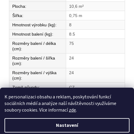
Plocha
:
10,6 m²
Šířka
:
0,75 m
Hmotnost výrobku (kg)
:
8
Hmotnost balení (kg)
:
8.5
Rozměry balení / délka
75
(cm)
:
Rozměry balení / šířka
24
(cm)
:
Rozměry balení / výška
24
(cm)
:
Země původu
:
CZ
K personalizaci obsahu a reklam, poskytování funkcí
sociálních médií a analýze naší návštěvnosti využíváme
Z
soubory cookies. Více informací
zde
.
á
Vytvořil Shoptet
p
Nastavení
a