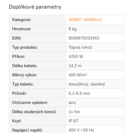
Doplňkové parametry
Kategorie
:
40MDT 400W/m2
Hmotnost
:
8 kg
EAN
:
8590875033453
Typ produktu
:
Topná rohož
Příkon
:
4250 W
Délka kabelu
:
14,2 m
Měrný výkon
:
400 W/m²
Typ kabelu
:
dvoužilový, slaněný
Průměr
:
6,2-8,9 mm
Ochranné opletení
:
ano
Délka studených konců
:
1x 5m
Krytí
:
IP 67
Napájecí napětí
:
400 V / 50 Hz