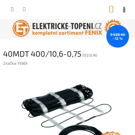
Přejít
NÁKUP
na
obsah
KOŠÍK
9 520 Kč
–12 %
40MDT 400/10,6-0,75
5510140
Značka:
FENIX