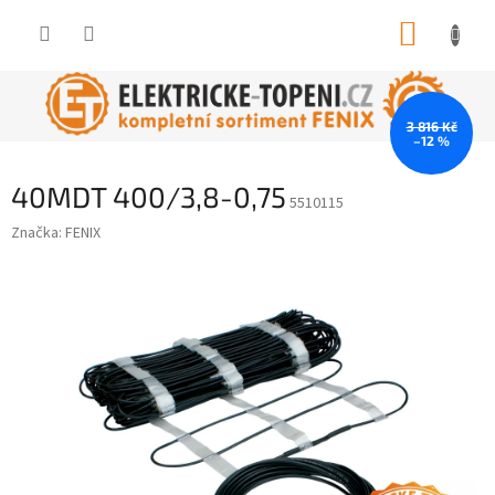
Přejít
NÁKUP
na
obsah
KOŠÍK
3 816 Kč
–12 %
40MDT 400/3,8-0,75
5510115
Značka:
FENIX