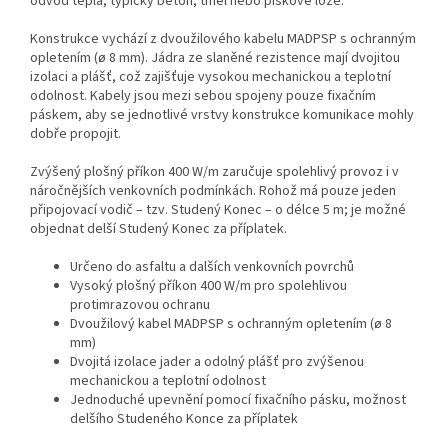
odvod tepla, typicky beton, tmel nebo pískové lože.
Konstrukce vychází z dvoužilového kabelu MADPSP s ochranným
opletením (ø 8 mm). Jádra ze slaněné rezistence mají dvojitou
izolaci a plášť, což zajišťuje vysokou mechanickou a teplotní
odolnost. Kabely jsou mezi sebou spojeny pouze fixačním
páskem, aby se jednotlivé vrstvy konstrukce komunikace mohly
dobře propojit.
Zvýšený plošný příkon 400 W/m zaručuje spolehlivý provoz i v
náročnějších venkovních podmínkách. Rohož má pouze jeden
připojovací vodič – tzv. Studený Konec – o délce 5 m; je možné
objednat delší Studený Konec za příplatek.
Určeno do asfaltu a dalších venkovních povrchů
Vysoký plošný příkon 400 W/m pro spolehlivou
protimrazovou ochranu
Dvoužilový kabel MADPSP s ochranným opletením (ø 8
mm)
Dvojitá izolace jader a odolný plášť pro zvýšenou
mechanickou a teplotní odolnost
Jednoduché upevnění pomocí fixačního pásku, možnost
delšího Studeného Konce za příplatek