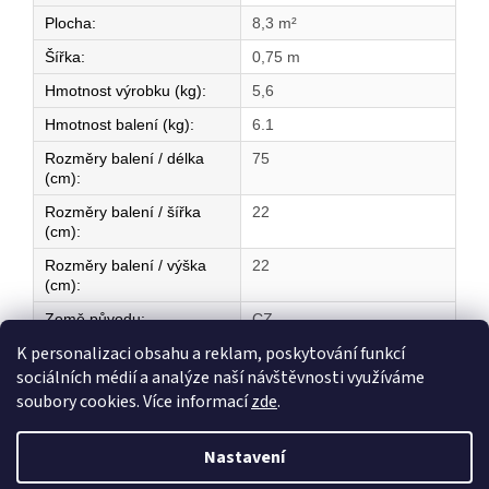
Plocha
:
8,3 m²
Šířka
:
0,75 m
Hmotnost výrobku (kg)
:
5,6
Hmotnost balení (kg)
:
6.1
Rozměry balení / délka
75
(cm)
:
Rozměry balení / šířka
22
(cm)
:
Rozměry balení / výška
22
(cm)
:
Země původu
:
CZ
K personalizaci obsahu a reklam, poskytování funkcí
sociálních médií a analýze naší návštěvnosti využíváme
Z
soubory cookies. Více informací
zde
.
á
Vytvořil Shoptet
p
Nastavení
a