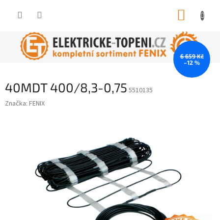
Přejít
NÁKUP
na
obsah
KOŠÍK
6 659 Kč
–12 %
40MDT 400/8,3-0,75
5510135
Značka:
FENIX