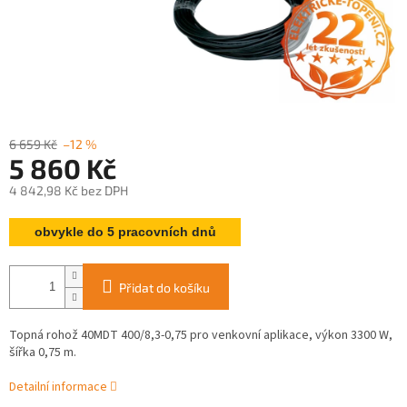
6 659 Kč
–12 %
5 860 Kč
4 842,98 Kč bez DPH
Měrná
obvykle do 5 pracovních dnů
cena:
Přidat do košíku
Topná rohož 40MDT 400/8,3-0,75 pro venkovní aplikace, výkon 3300 W,
šířka 0,75 m.
Detailní informace