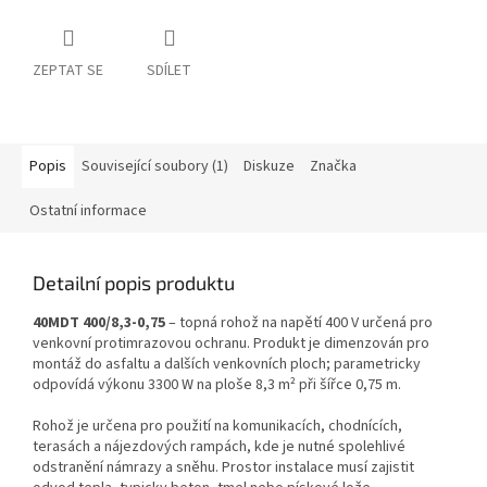
ZEPTAT SE
SDÍLET
Popis
Související soubory (1)
Diskuze
Značka
Ostatní informace
Detailní popis produktu
40MDT 400/8,3-0,75
– topná rohož na napětí 400 V určená pro
venkovní protimrazovou ochranu. Produkt je dimenzován pro
montáž do asfaltu a dalších venkovních ploch; parametricky
odpovídá výkonu 3300 W na ploše 8,3 m² při šířce 0,75 m.
Rohož je určena pro použití na komunikacích, chodnících,
terasách a nájezdových rampách, kde je nutné spolehlivé
odstranění námrazy a sněhu. Prostor instalace musí zajistit