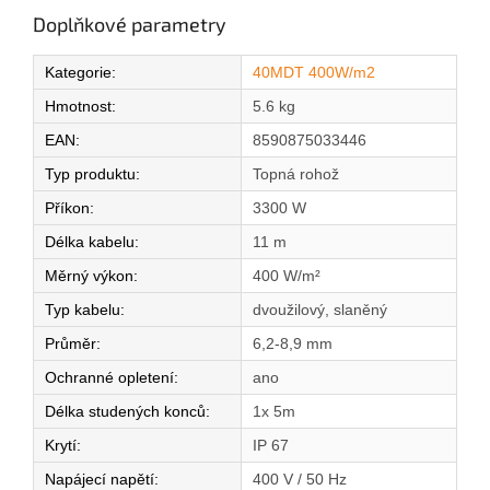
Doplňkové parametry
Kategorie
:
40MDT 400W/m2
Hmotnost
:
5.6 kg
EAN
:
8590875033446
Typ produktu
:
Topná rohož
Příkon
:
3300 W
Délka kabelu
:
11 m
Měrný výkon
:
400 W/m²
Typ kabelu
:
dvoužilový, slaněný
Průměr
:
6,2-8,9 mm
Ochranné opletení
:
ano
Délka studených konců
:
1x 5m
Krytí
:
IP 67
Napájecí napětí
:
400 V / 50 Hz