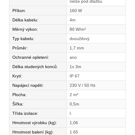
nelze pod dlažbu
Příkon
:
160 W
Délka kabelu
:
4m
Měrný výkon
:
80 W/m²
Typ kabelu
:
dvoužilový
Průměr
:
1,7 mm
Ochranné opletení
:
ano
Délka studených konců
:
1x 3m
Krytí
:
IP 67
Napájecí napětí
:
230 V / 50 Hz
Plocha
:
2 m²
Šířka
:
0,5m
Třída izolace
:
I.
Hmotnost výrobku (kg)
:
1,06
Hmotnost balení (kg)
:
1.65