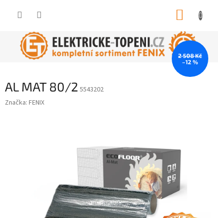
Přejít
NÁKUP
na
obsah
KOŠÍK
2 508 Kč
–12 %
AL MAT 80/2
5543202
Značka:
FENIX