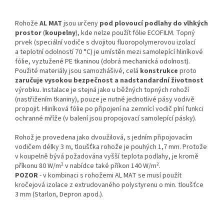
Rohože
AL MAT
jsou určeny
pod plovoucí podlahy do vlhkých
prostor
(
koupelny
), kde nelze použít fólie ECOFILM. Topný
prvek (speciální vodiče s dvojitou fluoropolymerovou izolací
a teplotní odolností 70 °C) je umístěn mezi samolepící hliníkové
fólie, vyztužené PE tkaninou (dobrá mechanická odolnost).
Použité materiály jsou samozhášivé, celá
konstrukce
proto
zaručuje vysokou bezpečnost a nadstandardní životnost
výrobku. Instalace je stejná jako u běžných topných rohoží
(nastřižením tkaniny), pouze je nutné jednotlivé pásy vodivě
propojit. Hliníková fólie po připojení na zemnící vodič plní funkci
ochranné mříže (v balení jsou propojovací samolepící pásky).
Rohož je provedena jako dvoužilová, s jedním připojovacím
vodičem délky 3 m, tloušťka rohože je pouhých 1,7 mm. Protože
v koupelně bývá požadována vyšší teplota podlahy, je kromě
příkonu 80 W/m² v nabídce také příkon 140 W/m².
POZOR
- v kombinaci s rohožemi AL MAT se musí použít
kročejová izolace z extrudovaného polystyrenu o min. tloušťce
3 mm (Starlon, Depron apod.).