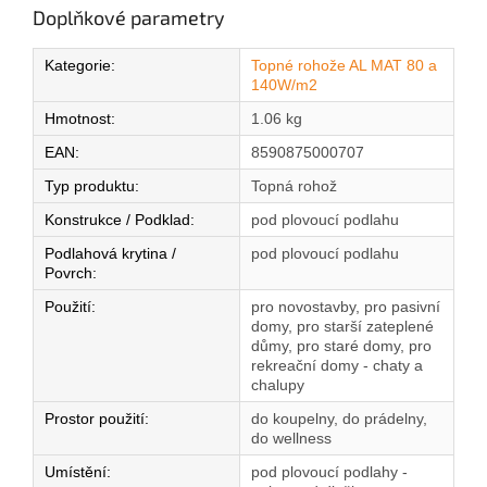
Doplňkové parametry
Kategorie
:
Topné rohože AL MAT 80 a
140W/m2
Hmotnost
:
1.06 kg
EAN
:
8590875000707
Typ produktu
:
Topná rohož
Konstrukce / Podklad
:
pod plovoucí podlahu
Podlahová krytina /
pod plovoucí podlahu
Povrch
:
Použití
:
pro novostavby, pro pasivní
domy, pro starší zateplené
důmy, pro staré domy, pro
rekreační domy - chaty a
chalupy
Prostor použití
:
do koupelny, do prádelny,
do wellness
Umístění
:
pod plovoucí podlahy -