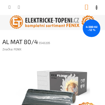
Přejít
NÁKUP
na
obsah
KOŠÍK
4 380 Kč
–12 %
AL MAT 80/4
5543205
Značka:
FENIX