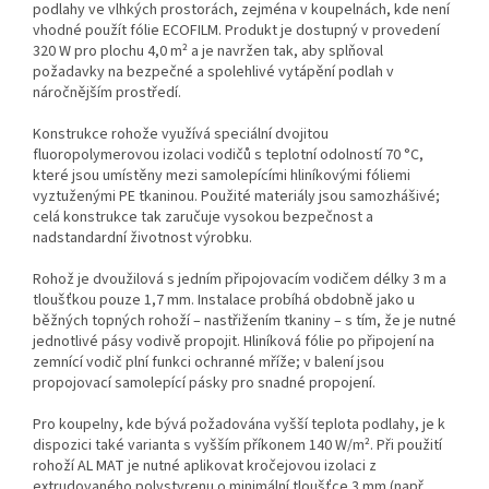
podlahy ve vlhkých prostorách, zejména v koupelnách, kde není
vhodné použít fólie ECOFILM. Produkt je dostupný v provedení
320 W pro plochu 4,0 m² a je navržen tak, aby splňoval
požadavky na bezpečné a spolehlivé vytápění podlah v
náročnějším prostředí.
Konstrukce rohože využívá speciální dvojitou
fluoropolymerovou izolaci vodičů s teplotní odolností 70 °C,
které jsou umístěny mezi samolepícími hliníkovými fóliemi
vyztuženými PE tkaninou. Použité materiály jsou samozhášivé;
celá konstrukce tak zaručuje vysokou bezpečnost a
nadstandardní životnost výrobku.
Rohož je dvoužilová s jedním připojovacím vodičem délky 3 m a
tloušťkou pouze 1,7 mm. Instalace probíhá obdobně jako u
běžných topných rohoží – nastřižením tkaniny – s tím, že je nutné
jednotlivé pásy vodivě propojit. Hliníková fólie po připojení na
zemnící vodič plní funkci ochranné mříže; v balení jsou
propojovací samolepící pásky pro snadné propojení.
Pro koupelny, kde bývá požadována vyšší teplota podlahy, je k
dispozici také varianta s vyšším příkonem 140 W/m². Při použití
rohoží AL MAT je nutné aplikovat kročejovou izolaci z
extrudovaného polystyrenu o minimální tloušťce 3 mm (např.