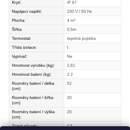
Krytí
:
IP 67
Napájecí napětí
:
230 V / 50 Hz
Plocha
:
4 m²
Šířka
:
0,5m
Termostat
:
tepelná pojistka
Třída izolace
:
I.
Vypínač
:
Ne
Hmotnost výrobku (kg)
:
1,61
Hmotnost balení (kg)
:
2.2
Rozměry balení / délka
52
(cm)
:
Rozměry balení / šířka
20
(cm)
:
Rozměry balení / výška
20
(cm)
:
Země původu
:
CZ