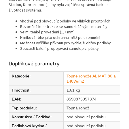
Starlon, Depron apod.), aby byla zajištěna správná funkce a
životnost systému.
Vhodné pod plovoucí podlahy ve vlhkých prostorách
Bezpečná konstrukce se samozhášivými materiály
Velmi tenké provedení (1,7 mm)
Hliníková fólie jako ochranná mříž po uzemnění
Možnost vyššího příkonu pro rychlejší ohřev podlahy
Součástí balení propojovací samolepící pásky
Doplňkové parametry
Kategorie
:
Topné rohože AL MAT 80 a
140W/m2
Hmotnost
:
1.61 kg
EAN
:
8590875057374
Typ produktu
:
Topná rohož
Konstrukce / Podklad
:
pod plovoucí podlahu
Podlahová krytina /
pod plovoucí podlahu