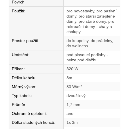
Povrch
:
Použití
:
pro novostavby, pro pasivní
domy, pro starší zateplené
důmy, pro staré domy, pro
rekreační domy - chaty a
chalupy
Prostor použití
:
do koupelny, do prádelny,
do wellness
Umístění
:
pod plovoucí podlahy -
nelze pod dlažbu
Příkon
:
320 W
Délka kabelu
:
8m
Měrný výkon
:
80 W/m²
Typ kabelu
:
dvoužilový
Průměr
:
1,7 mm
Ochranné opletení
:
ano
Délka studených konců
:
1x 3m