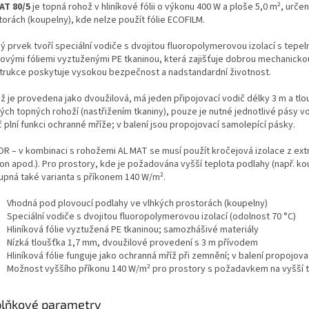
AT 80/5
je topná rohož v hliníkové fólii o výkonu 400 W a ploše 5,0 m², urč
torách (koupelny), kde nelze použít fólie ECOFILM.
ý prvek tvoří speciální vodiče s dvojitou fluoropolymerovou izolací s tepe
íkovými fóliemi vyztuženými PE tkaninou, která zajišťuje dobrou mechanicko
trukce poskytuje vysokou bezpečnost a nadstandardní životnost.
ž je provedena jako dvoužilová, má jeden připojovací vodič délky 3 m a tlo
ch topných rohoží (nastřižením tkaniny), pouze je nutné jednotlivé pásy vod
 plní funkci ochranné mříže; v balení jsou propojovací samolepící pásky.
R – v kombinaci s rohožemi AL MAT se musí použít kročejová izolace z ext
on apod.). Pro prostory, kde je požadována vyšší teplota podlahy (např. k
upná také varianta s příkonem 140 W/m².
Vhodná pod plovoucí podlahy ve vlhkých prostorách (koupelny)
Speciální vodiče s dvojitou fluoropolymerovou izolací (odolnost 70 °C)
Hliníková fólie vyztužená PE tkaninou; samozhášivé materiály
Nízká tloušťka 1,7 mm, dvoužilové provedení s 3 m přívodem
Hliníková fólie funguje jako ochranná mříž při zemnění; v balení propojov
Možnost vyššího příkonu 140 W/m² pro prostory s požadavkem na vyšší 
lňkové parametry