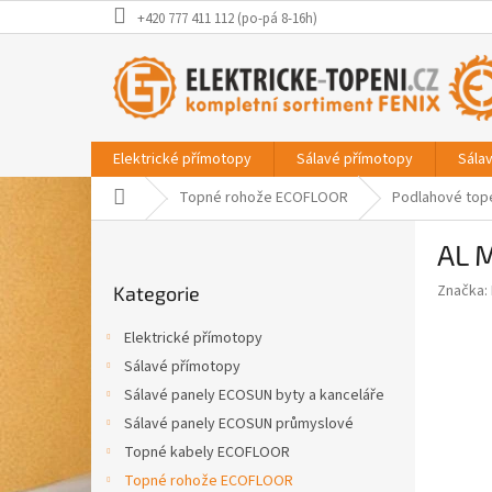
Přejít
+420 777 411 112 (po-pá 8-16h)
na
obsah
Elektrické přímotopy
Sálavé přímotopy
Sála
Domů
Topné rohože ECOFLOOR
Podlahové top
P
AL 
o
Přeskočit
s
Značka:
Kategorie
kategorie
t
r
Elektrické přímotopy
a
Sálavé přímotopy
n
Sálavé panely ECOSUN byty a kanceláře
n
í
Sálavé panely ECOSUN průmyslové
p
Topné kabely ECOFLOOR
a
Topné rohože ECOFLOOR