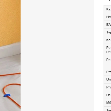
Ka
Hm
EA
Ty
Ko
Po
Po
Pou
Pro
Um
Př
Dé
Mě
Ty