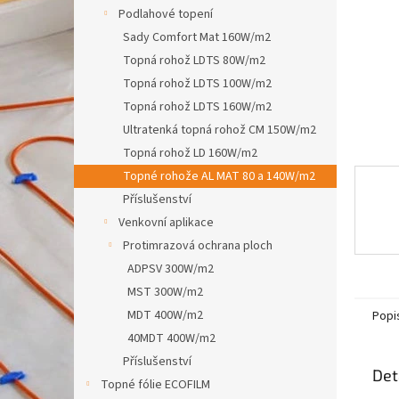
n
Podlahové topení
e
Sady Comfort Mat 160W/m2
l
Topná rohož LDTS 80W/m2
Topná rohož LDTS 100W/m2
Topná rohož LDTS 160W/m2
Ultratenká topná rohož CM 150W/m2
Topná rohož LD 160W/m2
Topné rohože AL MAT 80 a 140W/m2
Příslušenství
Venkovní aplikace
Protimrazová ochrana ploch
ADPSV 300W/m2
MST 300W/m2
MDT 400W/m2
Popi
40MDT 400W/m2
Příslušenství
Det
Topné fólie ECOFILM