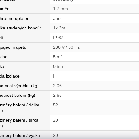
ůměr
:
1,7 mm
hranné opletení
:
ano
lka studených konců
:
1x 3m
tí
:
IP 67
pájecí napětí
:
230 V / 50 Hz
ocha
:
5 m²
řka
:
0,5m
da izolace
:
I.
otnost výrobku (kg)
:
2,06
otnost balení (kg)
:
2.65
změry balení / délka
52
m)
:
změry balení / šířka
20
m)
:
změry balení / výška
20