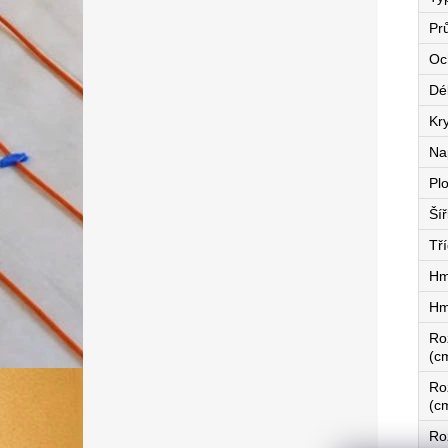
Pr
Oc
Dé
Kry
Na
Pl
Ší
Tří
Hm
Hm
Ro
(c
Ro
(c
Ro