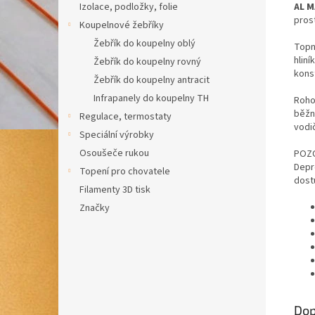
AL M
Izolace, podložky, folie
pros
Koupelnové žebříky
Žebřík do koupelny oblý
Topn
hlin
Žebřík do koupelny rovný
kons
Žebřík do koupelny antracit
Infrapanely do koupelny TH
Roho
běžný
Regulace, termostaty
vodič
Speciální výrobky
Osoušeče rukou
POZO
Depr
Topení pro chovatele
dost
Filamenty 3D tisk
Značky
Dop