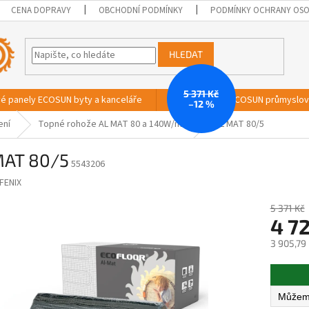
CENA DOPRAVY
OBCHODNÍ PODMÍNKY
PODMÍNKY OCHRANY OSO
HLEDAT
5 371 Kč
vé panely ECOSUN byty a kanceláře
Sálavé panely ECOSUN průmyslo
–12 %
ení
Topné rohože AL MAT 80 a 140W/m2
AL MAT 80/5
MAT 80/5
5543206
FENIX
5 371 Kč
4 7
3 905,79
Měrná
cena: