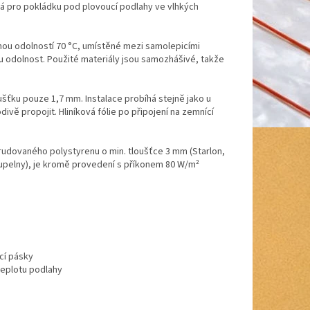
ená pro pokládku pod plovoucí podlahy ve vlhkých
lnou odolností 70 °C, umístěné mezi samolepicími
u odolnost. Použité materiály jsou samozhášivé, takže
ušťku pouze 1,7 mm. Instalace probíhá stejně jako u
ivě propojit. Hliníková fólie po připojení na zemnící
rudovaného polystyrenu o min. tloušťce 3 mm (Starlon,
oupelny), je kromě provedení s příkonem 80 W/m²
ací pásky
teplotu podlahy