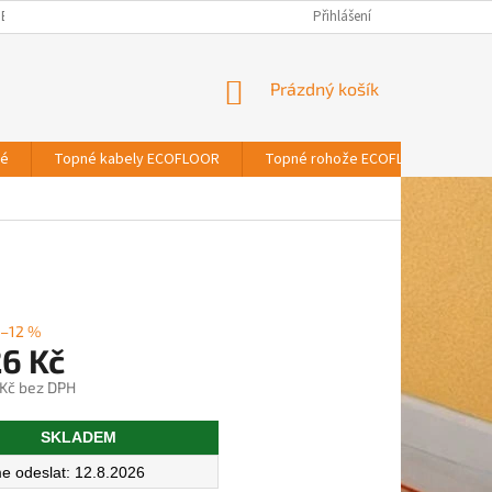
BNÍCH ÚDAJŮ
Přihlášení
NÁKUPNÍ
Prázdný košík
KOŠÍK
vé
Topné kabely ECOFLOOR
Topné rohože ECOFLOOR
T
–12 %
26 Kč
 Kč bez DPH
SKLADEM
12.8.2026