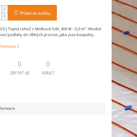
Přidat do košíku
/5 | Topná rohož v hliníkové folií, 400 W - 5,0 m². Vhodná
ucí podlahy do vlhkých prostor, jako jsou koupelny.
informace
ZEPTAT SE
SDÍLET
nformace