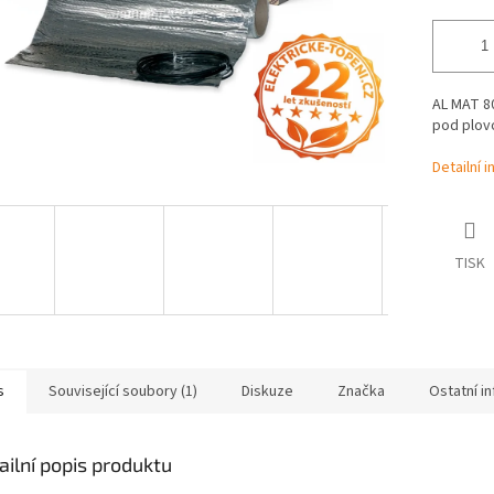
AL MAT 80
pod plovo
Detailní 
TISK
s
Související soubory (1)
Diskuze
Značka
Ostatní i
ailní popis produktu