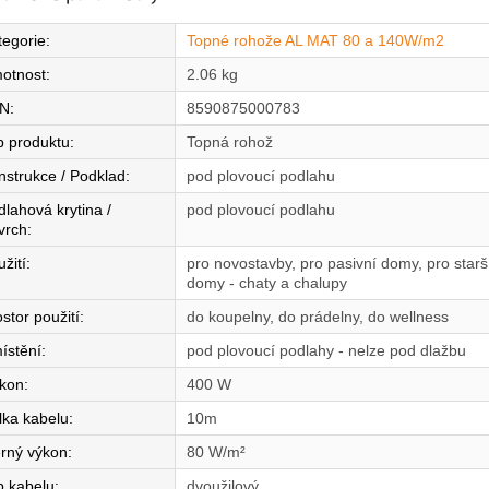
tegorie
:
Topné rohože AL MAT 80 a 140W/m2
otnost
:
2.06 kg
N
:
8590875000783
p produktu
:
Topná rohož
nstrukce / Podklad
:
pod plovoucí podlahu
dlahová krytina /
pod plovoucí podlahu
vrch
:
žití
:
pro novostavby, pro pasivní domy, pro star
domy - chaty a chalupy
stor použití
:
do koupelny, do prádelny, do wellness
ístění
:
pod plovoucí podlahy - nelze pod dlažbu
íkon
:
400 W
lka kabelu
:
10m
rný výkon
:
80 W/m²
p kabelu
:
dvoužilový