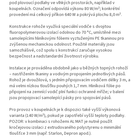
pod plovoucí podlahy ve vlhkých prostorách, například v
koupelnách. Označení odpovídá výkonu 80 W/m²; konkrétní
provedení má celkový příkon 640 W a pokrývá plochu 8,0 m².
Konstrukce rohože využívá speciální vodiče s dvojitou
fluoropolymerovou izolací odolnou do 70 °C, umístěné mezi
samolepícími hliníkovými fóliemi vyztuženými PE tkaninou pro
zvýšenou mechanickou odolnost. Použité materiály jsou
samozhášivé, což spolu s konstrukcí zaručuje vysokou
bezpečnost a nadstandardní životnost výrobku.
Instalace je prováděna obdobně jako u běžných topných rohoží
– nastřižením tkaniny a vodivým propojením jednotlivých pásů.
Rohož je dvoužilová, s jedním připojovacím vodičem délky 3 m, a
má velmi nízkou tloušťku pouhých 1,7 mm. Hliníková fólie po
připojení na zemnící vodič plní funkci ochranné mříže; v balení
jsou propojovací samolepící pásky pro spojování pásů.
Pro provoz v koupelnách je k dispozici také vyšší výkonová
varianta (140 W/m²), pokud je zapotřebí vyšší teploty podlahy.
POZOR: v kombinaci s rohožemi AL MAT je nutné použít
kročejovou izolaci z extrudovaného polystyrenu o minimální
tloušťce 3 mm (např. Starlon, Depron apod.).