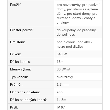
Použití
:
pro novostavby, pro pasivní
domy, pro starší zateplené
důmy, pro staré domy, pro
rekreační domy - chaty a
chalupy
Prostor použití
:
do koupelny, do prádelny,
do wellness
Umístění
:
pod plovoucí podlahy -
nelze pod dlažbu
Příkon
:
640 W
Délka kabelu
:
16m
Měrný výkon
:
80 W/m²
Typ kabelu
:
dvoužilový
Průměr
:
1,7 mm
Ochranné opletení
:
ano
Délka studených konců
:
1x 3m
Krytí
:
IP 67