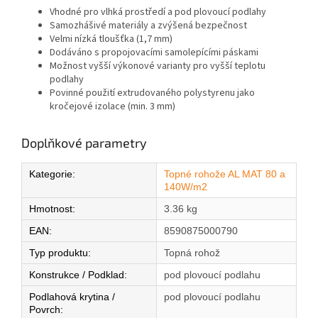
Vhodné pro vlhká prostředí a pod plovoucí podlahy
Samozhášivé materiály a zvýšená bezpečnost
Velmi nízká tloušťka (1,7 mm)
Dodáváno s propojovacími samolepícími páskami
Možnost vyšší výkonové varianty pro vyšší teplotu
podlahy
Povinné použití extrudovaného polystyrenu jako
kročejové izolace (min. 3 mm)
Doplňkové parametry
Kategorie
:
Topné rohože AL MAT 80 a
140W/m2
Hmotnost
:
3.36 kg
EAN
:
8590875000790
Typ produktu
:
Topná rohož
Konstrukce / Podklad
:
pod plovoucí podlahu
Podlahová krytina /
pod plovoucí podlahu
Povrch
: