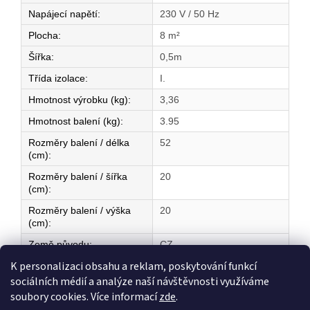
Napájecí napětí
:
230 V / 50 Hz
Plocha
:
8 m²
Šířka
:
0,5m
Třída izolace
:
I.
Hmotnost výrobku (kg)
:
3,36
Hmotnost balení (kg)
:
3.95
Rozměry balení / délka
52
(cm)
:
Rozměry balení / šířka
20
(cm)
:
Rozměry balení / výška
20
(cm)
:
Země původu
:
CZ
K personalizaci obsahu a reklam, poskytování funkcí
sociálních médií a analýze naší návštěvnosti využíváme
Z
soubory cookies. Více informací
zde
.