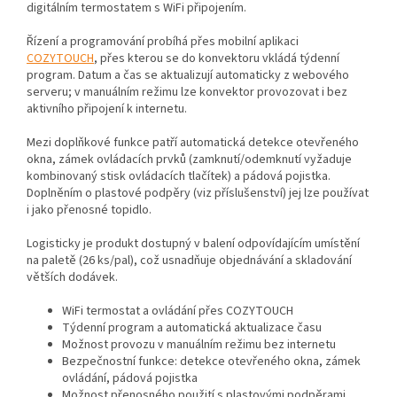
digitálním termostatem s WiFi připojením.
Řízení a programování probíhá přes mobilní aplikaci
COZYTOUCH
, přes kterou se do konvektoru vkládá týdenní
program. Datum a čas se aktualizují automaticky z webového
serveru; v manuálním režimu lze konvektor provozovat i bez
aktivního připojení k internetu.
Mezi doplňkové funkce patří automatická detekce otevřeného
okna, zámek ovládacích prvků (zamknutí/odemknutí vyžaduje
kombinovaný stisk ovládacích tlačítek) a pádová pojistka.
Doplněním o plastové podpěry (viz příslušenství) jej lze používat
i jako přenosné topidlo.
Logisticky je produkt dostupný v balení odpovídajícím umístění
na paletě (26 ks/pal), což usnadňuje objednávání a skladování
větších dodávek.
WiFi termostat a ovládání přes COZYTOUCH
Týdenní program a automatická aktualizace času
Možnost provozu v manuálním režimu bez internetu
Bezpečnostní funkce: detekce otevřeného okna, zámek
ovládání, pádová pojistka
Možnost přenosného použití s plastovými podpěrami