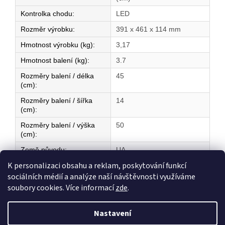
Kontrolka chodu
:
LED
Rozměr výrobku
:
391 x 461 x 114 mm
Hmotnost výrobku (kg)
:
3,17
Hmotnost balení (kg)
:
3.7
Rozměry balení / délka
45
(cm)
:
Rozměry balení / šířka
14
(cm)
:
Rozměry balení / výška
50
(cm)
:
Země původu
:
UA
K personalizaci obsahu a reklam, poskytování funkcí
sociálních médií a analýze naší návštěvnosti využíváme
Z
soubory cookies. Více informací
zde
.
á
Vytvořil Shoptet
p
Nastavení
a