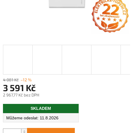
4 081 Kč
–12 %
3 591 Kč
2 967,77 Kč bez DPH
Měrná
SKLADEM
cena:
11.8.2026