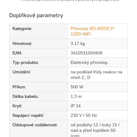
Doplňkové parametry
Kategorie
:
Přímotop ATLANTIC F-
120D WiFi
Hmotnost
:
3.17 kg
EAN
:
3410531004908
Typ produktu
:
Elektrický přímotop
Umístění
:
na podklad třídy reakce na
oheň C, D
Příkon
:
500 W
Délka kabelu
:
1,3 m
Krytí
:
IP 24
Napájecí napětí
:
230 V / 50 Hz
Odstupové vzdálenosti
:
od podlahy 12 / boky 15 /
nad a před topidlem 50
(cm)