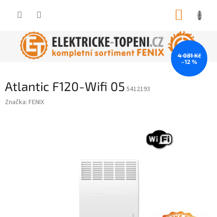
Přejít
NÁKUP
na
obsah
KOŠÍK
4 081 Kč
–12 %
Atlantic F120-Wifi 05
5412193
Značka:
FENIX