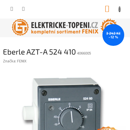
Přejít
NÁKUP
na
obsah
KOŠÍK
3 242 Kč
–12 %
Eberle AZT-A 524 410
4066005
Značka:
FENIX