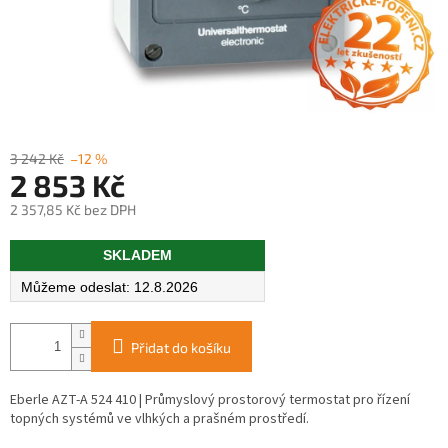
3 242 Kč
–12 %
2 853 Kč
2 357,85 Kč bez DPH
Měrná
SKLADEM
cena:
12.8.2026
Přidat do košíku
Eberle AZT-A 524 410 | Průmyslový prostorový termostat pro řízení
topných systémů ve vlhkých a prašném prostředí.