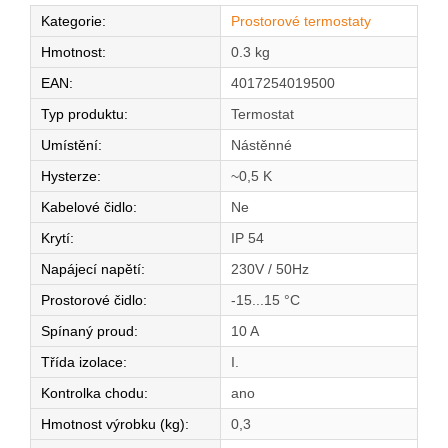
Kategorie
:
Prostorové termostaty
Hmotnost
:
0.3 kg
EAN
:
4017254019500
Typ produktu
:
Termostat
Umístění
:
Nástěnné
Hysterze
:
~0,5 K
Kabelové čidlo
:
Ne
Krytí
:
IP 54
Napájecí napětí
:
230V / 50Hz
Prostorové čidlo
:
-15...15 °C
Spínaný proud
:
10 A
Třída izolace
:
I.
Kontrolka chodu
:
ano
Hmotnost výrobku (kg)
:
0,3