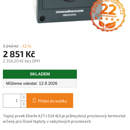
3 240 Kč
–12 %
2 851 Kč
2 356,20 Kč bez DPH
Měrná
SKLADEM
cena:
12.8.2026
Přidat do košíku
Topný prvek Eberle AZT-I 524 410 je průmyslový prostorový termostat
určený pro řízení teploty v nebytových prostorech.