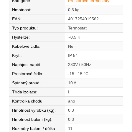
Kategorie
:
Prostorové termostaty
Hmotnost
:
0.3 kg
EAN
:
4017254019562
Typ produktu
:
Termostat
Hysterze
:
~0,5 K
Kabelové čidlo
:
Ne
Krytí
:
IP 54
Napájecí napětí
:
230V / 50Hz
Prostorové čidlo
:
-15...15 °C
Spínaný proud
:
10 A
Třída izolace
:
I.
Kontrolka chodu
:
ano
Hmotnost výrobku (kg)
:
0,3
Hmotnost balení (kg)
:
0.3
Rozměry balení / délka
11