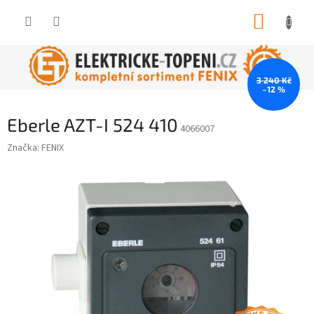
Přejít
NÁKUP
na
obsah
KOŠÍK
3 240 Kč
–12 %
Eberle AZT-I 524 410
4066007
Značka:
FENIX