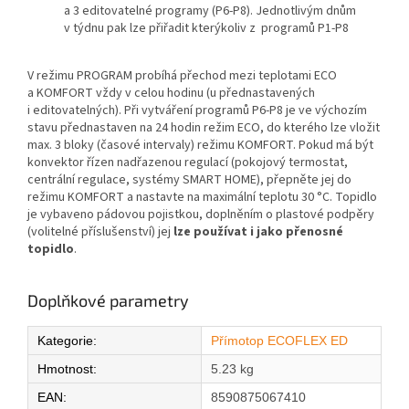
a 3 editovatelné programy (P6-P8). Jednotlivým dnům
v týdnu pak lze přiřadit kterýkoliv z programů P1-P8
V režimu PROGRAM probíhá přechod mezi teplotami ECO
a KOMFORT vždy v celou hodinu (u přednastavených
i editovatelných). Při vytváření programů P6-P8 je ve výchozím
stavu přednastaven na 24 hodin režim ECO, do kterého lze vložit
max. 3 bloky (časové intervaly) režimu KOMFORT. Pokud má být
konvektor řízen nadřazenou regulací (pokojový termostat,
centrální regulace, systémy SMART HOME), přepněte jej do
režimu KOMFORT a nastavte na maximální teplotu 30 °C. Topidlo
je vybaveno pádovou pojistkou, doplněním o plastové podpěry
(volitelné příslušenství) jej
lze používat i jako přenosné
topidlo
.
Doplňkové parametry
Kategorie
:
Přímotop ECOFLEX ED
Hmotnost
:
5.23 kg
EAN
:
8590875067410