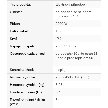
Typ produktu
:
Elektrický přímotop
Umístění
:
na podklad se stupněm
hořlavosti C, D
Příkon
:
2000 W
Délka kabelu
:
1,5 m
Krytí
:
IP 24
Napájecí napětí
:
230 V / 50 Hz
Odstupové vzdálenosti
:
od podlahy 10 / do stran 15
/ nad a před topidlem 50
(cm)
Kontrolka chodu
:
displej
Rozměr výrobku
:
785 x 450 x 120 (mm)
Hmotnost výrobku (kg)
:
5,23
Hmotnost balení (kg)
:
6.4
Rozměry balení / délka
84
(cm)
: