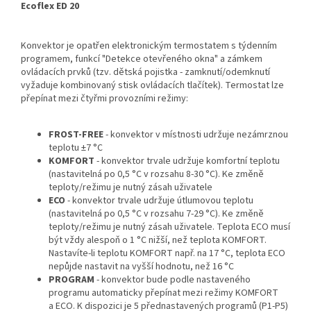
Ecoflex ED 20
Konvektor je opatřen elektronickým termostatem s týdenním
programem, funkcí "Detekce otevřeného okna" a zámkem
ovládacích prvků (tzv. dětská pojistka - zamknutí/odemknutí
vyžaduje kombinovaný stisk ovládacích tlačítek). Termostat lze
přepínat mezi čtyřmi provozními režimy:
FROST-FREE
- konvektor v místnosti udržuje nezámrznou
teplotu ±7 °C
KOMFORT
- konvektor trvale udržuje komfortní teplotu
(nastavitelná po 0,5 °C v rozsahu 8-30 °C). Ke změně
teploty/režimu je nutný zásah uživatele
ECO
- konvektor trvale udržuje útlumovou teplotu
(nastavitelná po 0,5 °C v rozsahu 7-29 °C). Ke změně
teploty/režimu je nutný zásah uživatele. Teplota ECO musí
být vždy alespoň o 1 °C nižší, než teplota KOMFORT.
Nastavíte-li teplotu KOMFORT např. na 17 °C, teplota ECO
nepůjde nastavit na vyšší hodnotu, než 16 °C
PROGRAM
- konvektor bude podle nastaveného
programu automaticky přepínat mezi režimy KOMFORT
a ECO. K dispozici je 5 přednastavených programů (P1-P5)