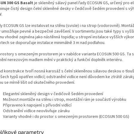
UN 300 GS Basalt
je skleněný sálavý panel řady ECOSUN GS, určený pro ele
inuje čistý design čelní skleněné desky v čedičově šedém provedení s vý
W.
ly ECOSUN GS lze instalovat na stěnu (svisle) i na strop (vodorovně). Mon
ý umožňuje pevné a bezpečné zavěšení. V sortimentu jsou také typy s vyšší
nu vhodné zejména jako nástěnná topidla; u stropní instalace vyšších výkon
ktech se doporučuje instalace minimálně 3 m nad podlahou.
prostory s omezeným prostorem je v nabídce varianta ECOSUN 500 GS. Ta se 
nění nerezovým madlem mění v praktický a funkční doplněk interiéru.
ad konstrukce tvoří nosná karosáž s čelní skleněnou sálavou deskou o tlou
všech typů opatřen vidlicí; odstranění vidlice není důvodem ke ztrátě záruk
u se mírně lišit od skutečného provedení.
Elegantní skleněný design v čedičově šedém provedení
Možnost montáže na stěnu i strop, montážní rám je součástí výrobku
Připraveno k napojení s přívodní vidlicí
Odstranění vidlice neovlivňuje záruku
Varianty vhodné i do prostor s omezeným prostorem (ECOSUN 500 GS)
lňkové parametry