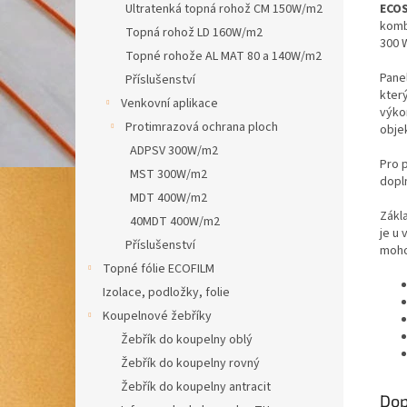
ECOS
Ultratenká topná rohož CM 150W/m2
komb
Topná rohož LD 160W/m2
300 
Topné rohože AL MAT 80 a 140W/m2
Pane
Příslušenství
kter
Venkovní aplikace
výko
Protimrazová ochrana ploch
obje
ADPSV 300W/m2
Pro 
MST 300W/m2
dopl
MDT 400W/m2
Zákl
40MDT 400W/m2
je u 
Příslušenství
moho
Topné fólie ECOFILM
Izolace, podložky, folie
Koupelnové žebříky
Žebřík do koupelny oblý
Žebřík do koupelny rovný
Žebřík do koupelny antracit
Dop