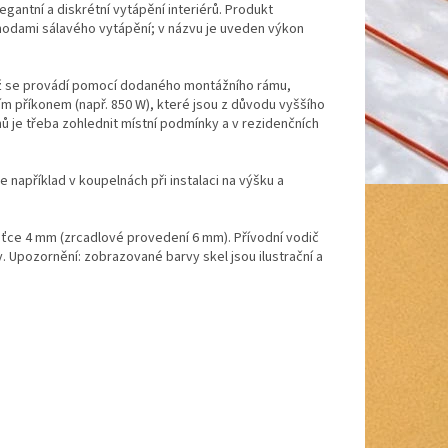
gantní a diskrétní vytápění interiérů. Produkt
hodami sálavého vytápění; v názvu je uveden výkon
táž se provádí pomocí dodaného montážního rámu,
m příkonem (např. 850 W), které jsou z důvodu vyššího
ů je třeba zohlednit místní podmínky a v rezidenčních
například v koupelnách při instalaci na výšku a
šťce 4 mm (zrcadlové provedení 6 mm). Přívodní vodič
y. Upozornění: zobrazované barvy skel jsou ilustrační a