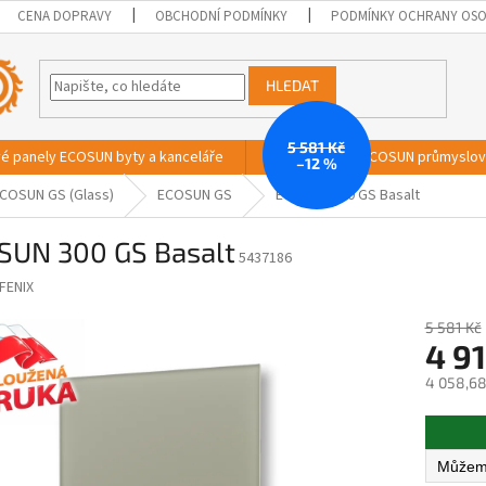
CENA DOPRAVY
OBCHODNÍ PODMÍNKY
PODMÍNKY OCHRANY OSO
HLEDAT
5 581 Kč
vé panely ECOSUN byty a kanceláře
Sálavé panely ECOSUN průmyslo
–12 %
COSUN GS (Glass)
ECOSUN GS
ECOSUN 300 GS Basalt
SUN 300 GS Basalt
5437186
FENIX
5 581 Kč
4 91
4 058,68
Měrná
cena: