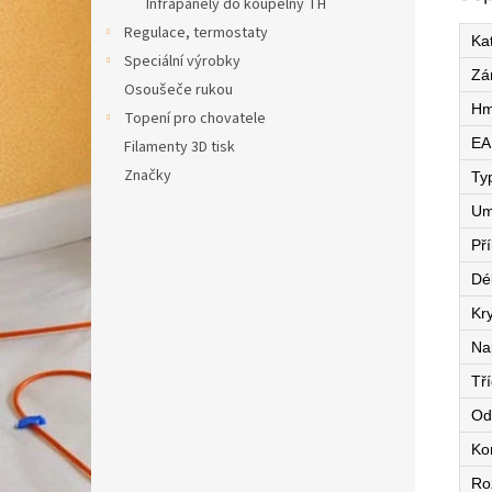
Infrapanely do koupelny TH
Regulace, termostaty
Ka
Speciální výrobky
Zá
Osoušeče rukou
Hm
Topení pro chovatele
EA
Filamenty 3D tisk
Značky
Ty
Um
Př
Dé
Kry
Na
Tří
Od
Ko
Ro