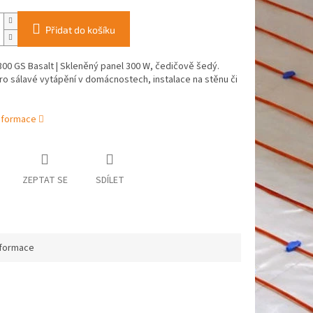
Přidat do košíku
0 GS Basalt | Skleněný panel 300 W, čedičově šedý.
o sálavé vytápění v domácnostech, instalace na stěnu či
informace
ZEPTAT SE
SDÍLET
nformace