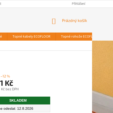
BNÍCH ÚDAJŮ
Přihlášení
NÁKUPNÍ
Prázdný košík
KOŠÍK
vé
Topné kabely ECOFLOOR
Topné rohože ECOFLOOR
T
–12 %
1 Kč
 Kč bez DPH
SKLADEM
12.8.2026