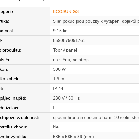
tegorie
:
ECOSUN GS
ruka
:
5 let pokud jsou použity k vytápění objektů 
otnost
:
9.15 kg
N
:
8590875051761
p produktu
:
Topný panel
ístění
:
na stěnu, na strop
íkon
:
300 W
lka kabelu
:
1,9 m
tí
:
IP 44
pájecí napětí
:
230 V / 50 Hz
da izolace
:
I.
stupové vzdálenosti
:
spodní hrana 5 / boční a horní 10 /čelní st
ntrolka chodu
:
Ne
změr výrobku
:
585 x 585 x 39 (mm)