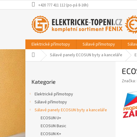
Přejít
+420 777 411 112 (po-pá 8-16h)
na
obsah
Elektrické přímotopy
Sálavé přímotopy
Sála
Domů
Sálavé panely ECOSUN byty a kanceláře
E
P
ECO
o
Přeskočit
s
Značka:
Kategorie
kategorie
t
r
Elektrické přímotopy
a
Sálavé přímotopy
n
Sálavé panely ECOSUN byty a kanceláře
n
í
ECOSUN U+
p
ECOSUN Basic
a
ECOSUN K+