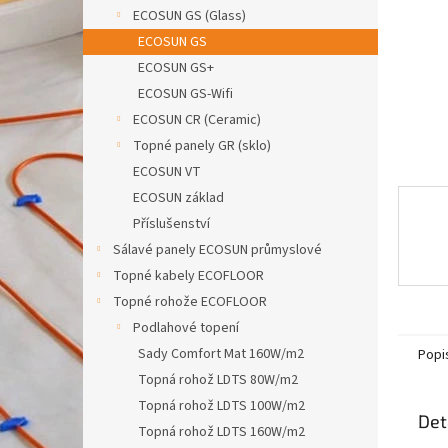
n
ECOSUN GS (Glass)
e
ECOSUN GS
l
ECOSUN GS+
ECOSUN GS-Wifi
ECOSUN CR (Ceramic)
Topné panely GR (sklo)
ECOSUN VT
ECOSUN základ
Příslušenství
Sálavé panely ECOSUN průmyslové
Topné kabely ECOFLOOR
Topné rohože ECOFLOOR
Podlahové topení
Sady Comfort Mat 160W/m2
Popi
Topná rohož LDTS 80W/m2
Topná rohož LDTS 100W/m2
Det
Topná rohož LDTS 160W/m2