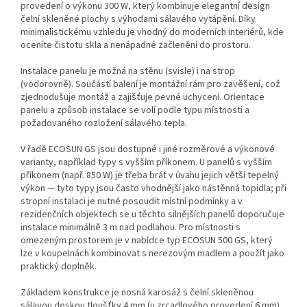
provedení o výkonu 300 W, který kombinuje elegantní design
čelní skleněné plochy s výhodami sálavého vytápění. Díky
minimalistickému vzhledu je vhodný do moderních interiérů, kde
oceníte čistotu skla a nenápadné začlenění do prostoru.
Instalace panelu je možná na stěnu (svisle) i na strop
(vodorovně). Součástí balení je montážní rám pro zavěšení, což
zjednodušuje montáž a zajišťuje pevné uchycení. Orientace
panelu a způsob instalace se volí podle typu místnosti a
požadovaného rozložení sálavého tepla.
V řadě ECOSUN GS jsou dostupné i jiné rozměrové a výkonové
varianty, například typy s vyšším příkonem. U panelů s vyšším
příkonem (např. 850 W) je třeba brát v úvahu jejich větší tepelný
výkon — tyto typy jsou často vhodnější jako nástěnná topidla; při
stropní instalaci je nutné posoudit místní podmínky a v
rezidenčních objektech se u těchto silnějších panelů doporučuje
instalace minimálně 3 m nad podlahou. Pro místnosti s
omezeným prostorem je v nabídce typ ECOSUN 500 GS, který
lze v koupelnách kombinovat s nerezovým madlem a použít jako
praktický doplněk.
Základem konstrukce je nosná karosáž s čelní skleněnou
sálavou deskou tloušťky 4 mm (u zrcadlového provedení 6 mm).