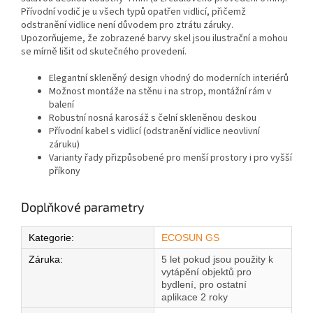
Přívodní vodič je u všech typů opatřen vidlicí, přičemž
odstranění vidlice není důvodem pro ztrátu záruky.
Upozorňujeme, že zobrazené barvy skel jsou ilustrační a mohou
se mírně lišit od skutečného provedení.
Elegantní skleněný design vhodný do moderních interiérů
Možnost montáže na stěnu i na strop, montážní rám v
balení
Robustní nosná karosáž s čelní skleněnou deskou
Přívodní kabel s vidlicí (odstranění vidlice neovlivní
záruku)
Varianty řady přizpůsobené pro menší prostory i pro vyšší
příkony
Doplňkové parametry
Kategorie
:
ECOSUN GS
Záruka
:
5 let pokud jsou použity k
vytápění objektů pro
bydlení, pro ostatní
aplikace 2 roky