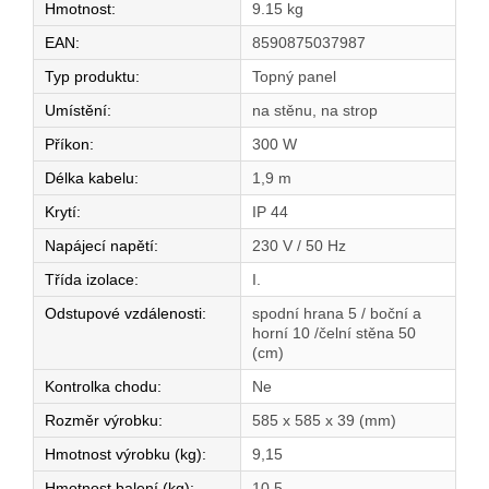
Hmotnost
:
9.15 kg
EAN
:
8590875037987
Typ produktu
:
Topný panel
Umístění
:
na stěnu, na strop
Příkon
:
300 W
Délka kabelu
:
1,9 m
Krytí
:
IP 44
Napájecí napětí
:
230 V / 50 Hz
Třída izolace
:
I.
Odstupové vzdálenosti
:
spodní hrana 5 / boční a
horní 10 /čelní stěna 50
(cm)
Kontrolka chodu
:
Ne
Rozměr výrobku
:
585 x 585 x 39 (mm)
Hmotnost výrobku (kg)
:
9,15
Hmotnost balení (kg)
:
10.5