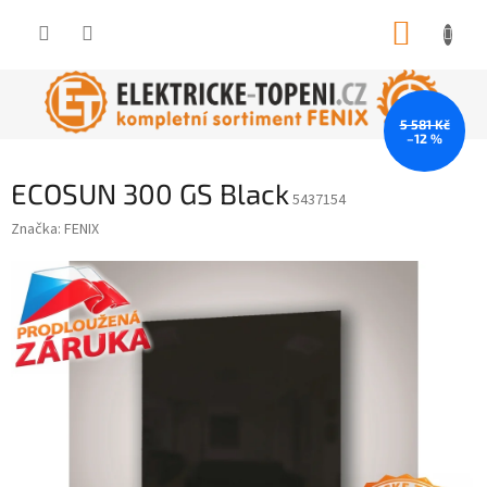
Přejít
NÁKUP
na
obsah
KOŠÍK
5 581 Kč
–12 %
ECOSUN 300 GS Black
5437154
Značka:
FENIX