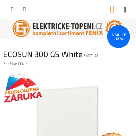
Přejít
NÁKUP
na
obsah
KOŠÍK
5 581 Kč
–12 %
ECOSUN 300 GS White
5437148
Značka:
FENIX