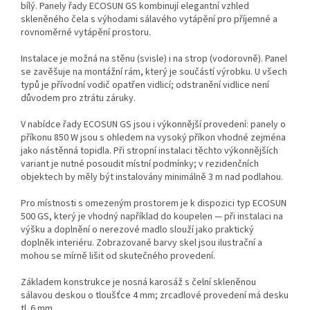
bílý. Panely řady ECOSUN GS kombinují elegantní vzhled
skleněného čela s výhodami sálavého vytápění pro příjemné a
rovnoměrné vytápění prostoru.
Instalace je možná na stěnu (svisle) i na strop (vodorovně). Panel
se zavěšuje na montážní rám, který je součástí výrobku. U všech
typů je přívodní vodič opatřen vidlicí; odstranění vidlice není
důvodem pro ztrátu záruky.
V nabídce řady ECOSUN GS jsou i výkonnější provedení: panely o
příkonu 850 W jsou s ohledem na vysoký příkon vhodné zejména
jako nástěnná topidla. Při stropní instalaci těchto výkonnějších
variant je nutné posoudit místní podmínky; v rezidenčních
objektech by měly být instalovány minimálně 3 m nad podlahou.
Pro místnosti s omezeným prostorem je k dispozici typ ECOSUN
500 GS, který je vhodný například do koupelen — při instalaci na
výšku a doplnění o nerezové madlo slouží jako praktický
doplněk interiéru. Zobrazované barvy skel jsou ilustrační a
mohou se mírně lišit od skutečného provedení.
Základem konstrukce je nosná karosáž s čelní skleněnou
sálavou deskou o tloušťce 4 mm; zrcadlové provedení má desku
tl. 6 mm.