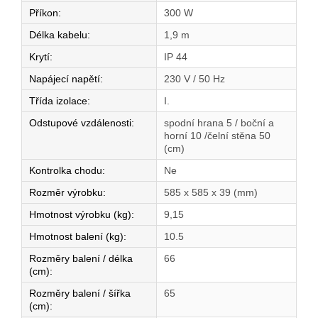
Příkon
:
300 W
Délka kabelu
:
1,9 m
Krytí
:
IP 44
Napájecí napětí
:
230 V / 50 Hz
Třída izolace
:
I.
Odstupové vzdálenosti
:
spodní hrana 5 / boční a
horní 10 /čelní stěna 50
(cm)
Kontrolka chodu
:
Ne
Rozměr výrobku
:
585 x 585 x 39 (mm)
Hmotnost výrobku (kg)
:
9,15
Hmotnost balení (kg)
:
10.5
Rozměry balení / délka
66
(cm)
:
Rozměry balení / šířka
65
(cm)
: