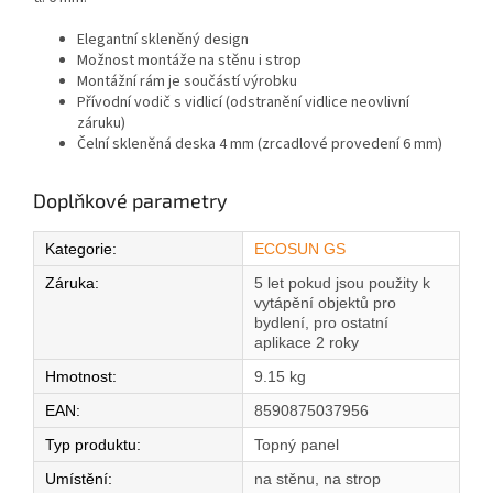
Elegantní skleněný design
Možnost montáže na stěnu i strop
Montážní rám je součástí výrobku
Přívodní vodič s vidlicí (odstranění vidlice neovlivní
záruku)
Čelní skleněná deska 4 mm (zrcadlové provedení 6 mm)
Doplňkové parametry
Kategorie
:
ECOSUN GS
Záruka
:
5 let pokud jsou použity k
vytápění objektů pro
bydlení, pro ostatní
aplikace 2 roky
Hmotnost
:
9.15 kg
EAN
:
8590875037956
Typ produktu
:
Topný panel
Umístění
:
na stěnu, na strop