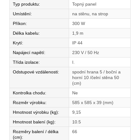
Typ produktu
:
Topný panel
Umístění
:
na stěnu, na strop
Příkon
:
300 W
Délka kabelu
:
1,9 m
Krytí
:
IP 44
Napájecí napětí
:
230 V / 50 Hz
Třída izolace
:
I.
Odstupové vzdálenosti
:
spodní hrana 5 / boční a
horní 10 /čelní stěna 50
(cm)
Kontrolka chodu
:
Ne
Rozměr výrobku
:
585 x 585 x 39 (mm)
Hmotnost výrobku (kg)
:
9,15
Hmotnost balení (kg)
:
10.5
Rozměry balení / délka
66
(cm)
: