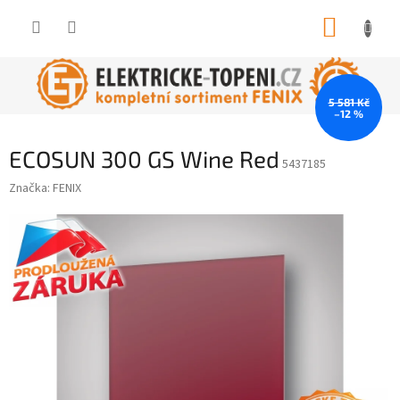
Přejít
NÁKUP
na
obsah
KOŠÍK
5 581 Kč
–12 %
ECOSUN 300 GS Wine Red
5437185
Značka:
FENIX