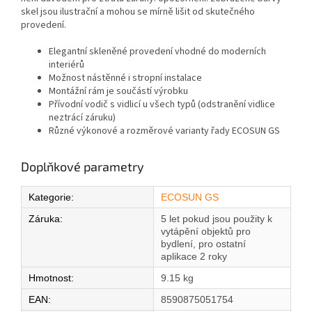
skel jsou ilustrační a mohou se mírně lišit od skutečného
provedení.
Elegantní skleněné provedení vhodné do moderních
interiérů
Možnost nástěnné i stropní instalace
Montážní rám je součástí výrobku
Přívodní vodič s vidlicí u všech typů (odstranění vidlice
neztrácí záruku)
Různé výkonové a rozměrové varianty řady ECOSUN GS
Doplňkové parametry
Kategorie
:
ECOSUN GS
Záruka
:
5 let pokud jsou použity k
vytápění objektů pro
bydlení, pro ostatní
aplikace 2 roky
Hmotnost
:
9.15 kg
EAN
:
8590875051754