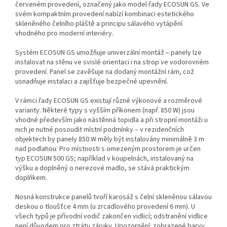
červeném provedení, označený jako model řady ECOSUN GS. Ve
svém kompaktním provedení nabízí kombinaci estetického
skleněného čelního pláště a principu sálavého vytápění
vhodného pro moderní interiéry.
Systém ECOSUN GS umožňuje univerzální montáž – panely lze
instalovat na stěnu ve svislé orientaci i na strop ve vodorovném
provedení. Panel se zavěšuje na dodaný montážní rám, což
usnadňuje instalaci a zajišťuje bezpečné upevnění.
V rámci řady ECOSUN GS existují různé výkonové a rozměrové
varianty. Některé typy s vyšším příkonem (např. 850 W) jsou
vhodné především jako nástěnná topidla a při stropní montáži u
nich je nutné posoudit místní podmínky – v rezidenčních
objektech by panely 850 W měly být instalovány minimálně 3 m
nad podlahou. Pro místnosti s omezeným prostorem je určen
typ ECOSUN 500 GS; například v koupelnách, instalovaný na
výšku a doplněný o nerezové madlo, se stává praktickým
doplňkem.
Nosná konstrukce panelů tvoří karosáž s čelní skleněnou sálavou
deskou o tloušťce 4 mm (u zrcadlového provedení 6 mm). U
všech typů je přívodní vodič zakončen vidlicí; odstranění vidlice
není důvodem pro ztrátu záruky. Upozornění: zobrazené barvy