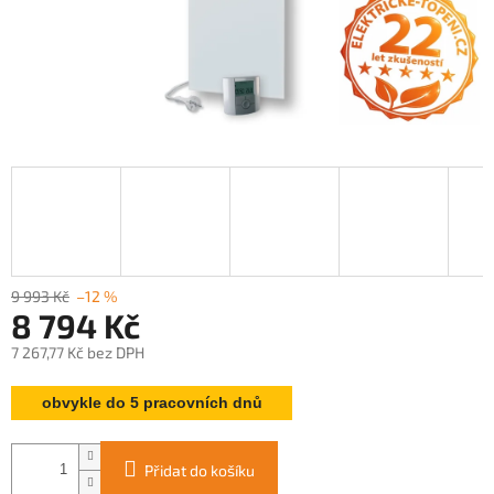
9 993 Kč
–12 %
8 794 Kč
7 267,77 Kč bez DPH
Měrná
obvykle do 5 pracovních dnů
cena:
Přidat do košíku