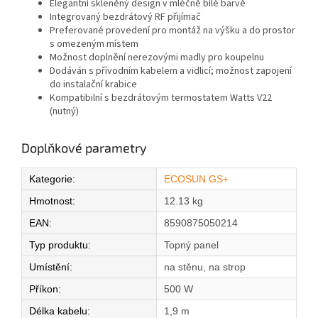
Elegantní skleněný design v mléčně bílé barvě
Integrovaný bezdrátový RF přijímač
Preferované provedení pro montáž na výšku a do prostor
s omezeným místem
Možnost doplnění nerezovými madly pro koupelnu
Dodáván s přívodním kabelem a vidlicí; možnost zapojení
do instalační krabice
Kompatibilní s bezdrátovým termostatem Watts V22
(nutný)
Doplňkové parametry
Kategorie
:
ECOSUN GS+
Hmotnost
:
12.13 kg
EAN
:
8590875050214
Typ produktu
:
Topný panel
Umístění
:
na stěnu, na strop
Příkon
:
500 W
Délka kabelu
:
1,9 m