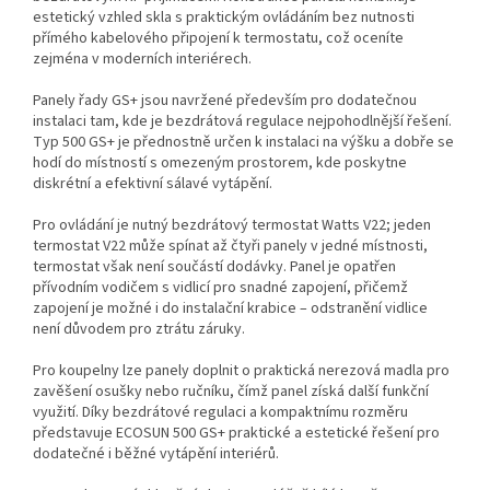
estetický vzhled skla s praktickým ovládáním bez nutnosti
přímého kabelového připojení k termostatu, což oceníte
zejména v moderních interiérech.
Panely řady GS+ jsou navržené především pro dodatečnou
instalaci tam, kde je bezdrátová regulace nejpohodlnější řešení.
Typ 500 GS+ je přednostně určen k instalaci na výšku a dobře se
hodí do místností s omezeným prostorem, kde poskytne
diskrétní a efektivní sálavé vytápění.
Pro ovládání je nutný bezdrátový termostat Watts V22; jeden
termostat V22 může spínat až čtyři panely v jedné místnosti,
termostat však není součástí dodávky. Panel je opatřen
přívodním vodičem s vidlicí pro snadné zapojení, přičemž
zapojení je možné i do instalační krabice – odstranění vidlice
není důvodem pro ztrátu záruky.
Pro koupelny lze panely doplnit o praktická nerezová madla pro
zavěšení osušky nebo ručníku, čímž panel získá další funkční
využití. Díky bezdrátové regulaci a kompaktnímu rozměru
představuje ECOSUN 500 GS+ praktické a estetické řešení pro
dodatečné i běžné vytápění interiérů.