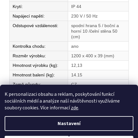
Krytí
:
IP 44
Napájecí napětí
:
230 V / 50 Hz
Odstupové vzdálenosti
:
spodní hrana 5 / boční a
horní 10 /čelní stěna 50
(cm)
Kontrolka chodu
:
ano
Rozměr výrobku
:
1200 x 400 x 39 (mm)
Hmotnost výrobku (kg)
:
12,13
Hmotnost balení (kg)
:
14.15
Země původu
:
CZ
K personalizaci obsahu a reklam, poskytování funkcí
sociálních médií a analýze naší návštěvnosti využíváme
Z
soubory cookies. Více informací
zde
.
á
Vytvořil Shoptet
p
Nastavení
a
t
Copyright 2026
ELEKTRICKÉ TOPENÍ
. Všechna práva vyhrazena.