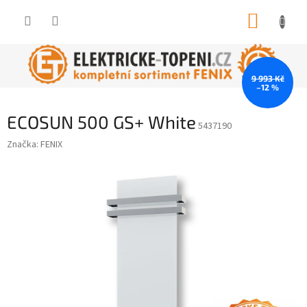
Přejít
NÁKUP
na
obsah
KOŠÍK
9 993 Kč
–12 %
ECOSUN 500 GS+ White
5437190
Značka:
FENIX