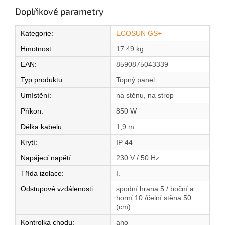
Doplňkové parametry
Kategorie
:
ECOSUN GS+
Hmotnost
:
17.49 kg
EAN
:
8590875043339
Typ produktu
:
Topný panel
Umístění
:
na stěnu, na strop
Příkon
:
850 W
Délka kabelu
:
1,9 m
Krytí
:
IP 44
Napájecí napětí
:
230 V / 50 Hz
Třída izolace
:
I.
Odstupové vzdálenosti
:
spodní hrana 5 / boční a
horní 10 /čelní stěna 50
(cm)
Kontrolka chodu
:
ano