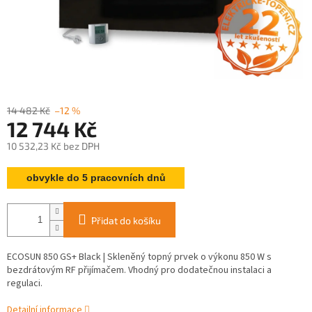
14 482 Kč
–12 %
12 744 Kč
10 532,23 Kč bez DPH
Měrná
obvykle do 5 pracovních dnů
cena:
Přidat do košíku
ECOSUN 850 GS+ Black | Skleněný topný prvek o výkonu 850 W s
bezdrátovým RF přijímačem. Vhodný pro dodatečnou instalaci a
regulaci.
Detailní informace