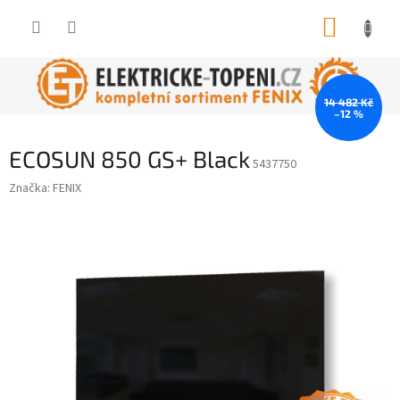
Přejít
NÁKUP
na
obsah
KOŠÍK
14 482 Kč
–12 %
ECOSUN 850 GS+ Black
5437750
Značka:
FENIX