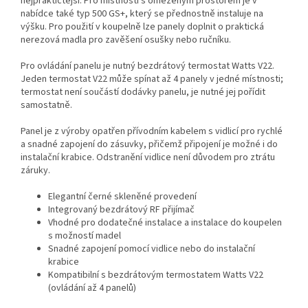
nejpraktičtější. Pro místnosti s omezeným prostorem je v
nabídce také typ 500 GS+, který se přednostně instaluje na
výšku. Pro použití v koupelně lze panely doplnit o praktická
nerezová madla pro zavěšení osušky nebo ručníku.
Pro ovládání panelu je nutný bezdrátový termostat Watts V22.
Jeden termostat V22 může spínat až 4 panely v jedné místnosti;
termostat není součástí dodávky panelu, je nutné jej pořídit
samostatně.
Panel je z výroby opatřen přívodním kabelem s vidlicí pro rychlé
a snadné zapojení do zásuvky, přičemž připojení je možné i do
instalační krabice. Odstranění vidlice není důvodem pro ztrátu
záruky.
Elegantní černé skleněné provedení
Integrovaný bezdrátový RF přijímač
Vhodné pro dodatečné instalace a instalace do koupelen
s možností madel
Snadné zapojení pomocí vidlice nebo do instalační
krabice
Kompatibilní s bezdrátovým termostatem Watts V22
(ovládání až 4 panelů)