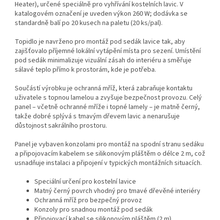
Heater), určené speciálně pro vyhřívání kostelních lavic. V
katalogovém označení je uveden výkon 260 W; dodávka se
standardně balí po 20 kusech na paletu (20 ks/pal).
Topidlo je navrženo pro montáž pod sedák lavice tak, aby
zajišťovalo příjemné lokální vytápění místa pro sezení. Umístění
pod sedák minimalizuje vizuální zásah do interiéru a směřuje
sálavé teplo přímo k prostorám, kde je potřeba.
Součástí výrobku je ochranná mříž, která zabraňuje kontaktu
uživatele s topnou lamelou a zvyšuje bezpečnost provozu. Celý
panel – včetně ochranné mříže i topné lamely – je matně černý,
takže dobré splývá s tmavým dřevem lavic a nenarušuje
důstojnost sakrálního prostoru.
Panel je vybaven konzolami pro montáž na spodní stranu sedáku
a připojovacím kabelem se silikonovým pláštěm o délce 2 m, což
usnadňuje instalaci a připojení v typických montážních situacích.
Speciální určení pro kostelní lavice
Matný černý povrch vhodný pro tmavé dřevěné interiéry
Ochranná mříž pro bezpečný provoz
Konzoly pro snadnou montáž pod sedák
Připojovací kabel se silikonovým pláštěm (2 m)