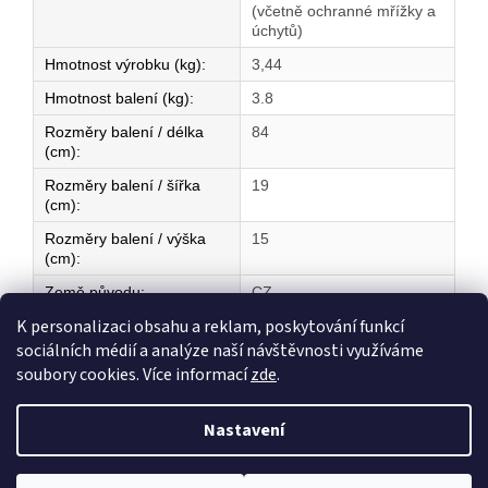
(včetně ochranné mřížky a
úchytů)
Hmotnost výrobku (kg)
:
3,44
Hmotnost balení (kg)
:
3.8
Rozměry balení / délka
84
(cm)
:
Rozměry balení / šířka
19
(cm)
:
Rozměry balení / výška
15
(cm)
:
Země původu
:
CZ
K personalizaci obsahu a reklam, poskytování funkcí
sociálních médií a analýze naší návštěvnosti využíváme
Z
soubory cookies. Více informací
zde
.
á
Vytvořil Shoptet
p
Nastavení
a
t
Copyright 2026
ELEKTRICKÉ TOPENÍ
. Všechna práva vyhrazena.