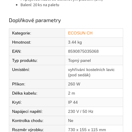
Balení: 20 ks na paletu
Doplňkové parametry
Kategorie
:
ECOSUN CH
Hmotnost
:
3.44 kg
EAN
:
8590875035068
Typ produktu
:
Topný panel
Umístění
:
vyhřívání kostelních lavic
(pod sedák)
Příkon
:
260 W
Délka kabelu
:
2 m
Krytí
:
IP 44
Napájecí napětí
:
230 V / 50 Hz
Kontrolka chodu
:
Ne
Rozměr výrobku
:
730 x 155 x 115 mm