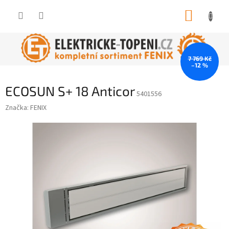
Přejít
NÁKUP
na
obsah
KOŠÍK
7 769 Kč
–12 %
ECOSUN S+ 18 Anticor
5401556
Značka:
FENIX