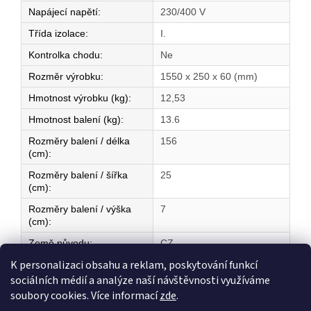
Napájecí napětí
:
230/400 V
Třída izolace
:
I.
Kontrolka chodu
:
Ne
Rozměr výrobku
:
1550 x 250 x 60 (mm)
Hmotnost výrobku (kg)
:
12,53
Hmotnost balení (kg)
:
13.6
Rozměry balení / délka
156
(cm)
:
Rozměry balení / šířka
25
(cm)
:
Rozměry balení / výška
7
(cm)
:
Země původu
:
CZ
K personalizaci obsahu a reklam, poskytování funkcí
sociálních médií a analýze naší návštěvnosti využíváme
Z
soubory cookies. Více informací
zde
.
á