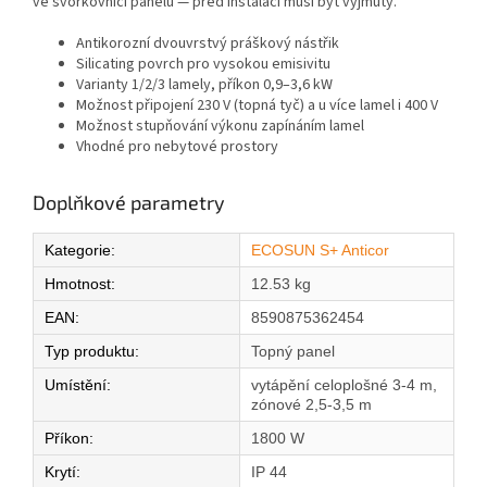
ve svorkovnici panelu — před instalací musí být vyjmuty.
Antikorozní dvouvrstvý práškový nástřik
Silicating povrch pro vysokou emisivitu
Varianty 1/2/3 lamely, příkon 0,9–3,6 kW
Možnost připojení 230 V (topná tyč) a u více lamel i 400 V
Možnost stupňování výkonu zapínáním lamel
Vhodné pro nebytové prostory
Doplňkové parametry
Kategorie
:
ECOSUN S+ Anticor
Hmotnost
:
12.53 kg
EAN
:
8590875362454
Typ produktu
:
Topný panel
Umístění
:
vytápění celoplošné 3-4 m,
zónové 2,5-3,5 m
Příkon
:
1800 W
Krytí
:
IP 44