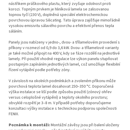
nástřikem práškového plastu, který zvyšuje odolnost proti
korozi. Topným prvkem je hliníková lamela se zalisovanou
topnou tyčí (230 V), doplněná speciální elektrochemickou
povrchovou úpravou Silicating. Tato úprava zajišťuje mimořádně
vysokou emisivitu sálavého povrchu a efektivní přenos tepla
sáláním.
Panely jsou nabízeny v jedno-, dvou- a třílamelovém provedení s
příkony v rozmezí od 0,9 do 3,6 kW. Dvou- a třílamelové varianty
je také možné připojit na 400 V, kdy se fáze rozdělí na jednotlivé
lamely. Při použití vhodné regulace lze výkon panelu stupňovat
postupným zapínáním jednotlivých lamel, což umožňuje flexibilní
řízení vytápění podle potřeby zóny.
V závislosti na okolních podmínkách a zvoleném příkonu může
povrchová teplota lamel dosahovat 250–350 °C. Doporučená
výška instalace se liší podle způsobu použití (zónový ohřev
versus celoplošné vytápění) a teploty okolního prostoru;
obvyklé rozpětí je 3–8 m. V případě potřeby doporučujeme
konzultaci výšky instalace s technickou podporou společnosti
FENIX.
Poznámka k montáži:
Montážní závěsy jsou při balení uloženy