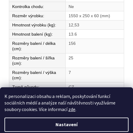
Kontrolka chodu
:
Ne
Rozměr výrobku
:
1550 x 250 x 60 (mm)
Hmotnost výrobku (kg)
:
12,53
Hmotnost balení (kg)
:
13.6
Rozměry balení / délka
156
(cm)
:
Rozměry balení / šířka
25
(cm)
:
Rozměry balení / výška
7
(cm)
:
Země původu
:
CZ
K personalizaci obsahu a reklam, poskytování funkcí
sociálních médií a analýze naší návštěvnosti využíváme
Z
soubory cookies. Více informací
zde
.
á
Vytvořil Shoptet
p
Nastavení
a