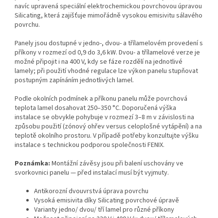
navíc upravená speciální elektrochemickou povrchovou úpravou
Silicating, která zajišťuje mimořádně vysokou emisivitu sálavého
povrchu.
Panely jsou dostupné v jedno-, dvou- a třílamelovém provedení s
příkony v rozmezí od 0,9 do 3,6 kW. Dvou- a třílamelové verze je
možné připojit i na 400 V, kdy se fáze rozdělí na jednotlivé
lamely; při použití vhodné regulace lze výkon panelu stupňovat
postupným zapínáním jednotlivých lamel.
Podle okolních podmínek a příkonu panelu může povrchová
teplota lamel dosahovat 250–350 °C. Doporučená výška
instalace se obvykle pohybuje v rozmezí 3–8 m v závislosti na
způsobu použití (zónový ohřev versus celoplošné vytápění) a na
teplotě okolního prostoru. V případě potřeby konzultujte výšku
instalace s technickou podporou společnosti FENIX.
Poznámka:
Montážní závěsy jsou při balení uschovány ve
svorkovnici panelu — před instalací musí být vyjmuty.
Antikorozní dvouvrstvá úprava povrchu
Vysoká emisivita díky Silicating povrchové úpravě
Varianty jedno/ dvou/ tří lamel pro různé příkony