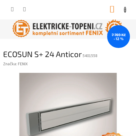
Přejít
NÁKUP
na
obsah
KOŠÍK
7 769 Kč
–12 %
ECOSUN S+ 24 Anticor
5401558
Značka:
FENIX