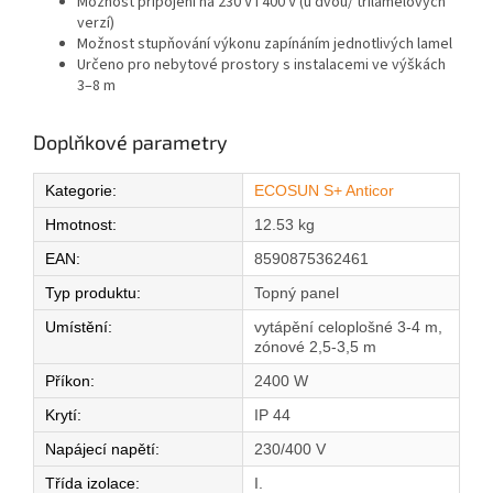
Možnost připojení na 230 V i 400 V (u dvou/ třílamelových
verzí)
Možnost stupňování výkonu zapínáním jednotlivých lamel
Určeno pro nebytové prostory s instalacemi ve výškách
3–8 m
Doplňkové parametry
Kategorie
:
ECOSUN S+ Anticor
Hmotnost
:
12.53 kg
EAN
:
8590875362461
Typ produktu
:
Topný panel
Umístění
:
vytápění celoplošné 3-4 m,
zónové 2,5-3,5 m
Příkon
:
2400 W
Krytí
:
IP 44
Napájecí napětí
:
230/400 V
Třída izolace
:
I.