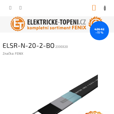
Přejít
NÁKUP
na
obsah
KOŠÍK
426 Kč
–11 %
ELSR-N-20-2-BO
2330320
Značka:
FENIX