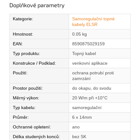
Doplňkové parametry
Kategorie
:
Samoregulační topné
kabely ELSR
Hmotnost
:
0.05 kg
EAN
:
8590875029159
Typ produktu
:
Topný kabel
Konstrukce / Podklad
:
venkovní aplikace
Použití
:
ochrana potrubí proti
zamrzání
Prostor použití
:
do okapu, do svodu
Měrný výkon
:
20 W/m při +10°C
Typ kabelu
:
samoregulační
Průměr
:
6 x 14mm
Ochranné opletení
:
ano
Délka studených konců
:
bez SK