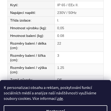
Krytí
:
IP 65 / EEx II.
Napájecí napětí
:
230V / 50Hz
Třída izolace
:
I.
Hmotnost výrobku (kg)
:
0,05
Hmotnost balení (kg)
:
0.08
Rozměry balení / délka
22
(cm)
:
Rozměry balení / šířka
3
(cm)
:
Rozměry balení / výška
1.25
(cm)
:
Země původu
:
DE
K personalizaci obsahu a reklam, poskytování funkcí
sociálních médií a analýze naší návštěvnosti využíváme
Z
soubory cookies. Více informací
zde
.
á
Vytvořil Shoptet
p