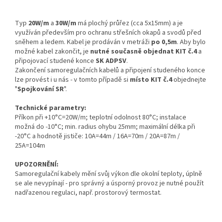
Typ
20W/m
a
30W/m
má plochý průřez (cca 5x15mm) a je
využíván především pro ochranu střešních okapů a svodů před
sněhem a ledem. Kabel je prodáván v metráži
po 0,5m
. Aby bylo
možné kabel zakončit, je
nutné současně objednat KIT č.4
a
připojovací studené konce
SK ADPSV
.
Zakončení samoregulačních kabelů a připojení studeného konce
lze provést i u nás - v tomto případě si
místo KIT č.4
objednejte
"
Spojkování SR
".
Technické parametry:
Příkon při +10°C=20W/m; teplotní odolnost 80°C; instalace
možná do -10°C; min. radius ohybu 25mm; maximální délka při
-20°C a hodnotě jističe: 10A=44m / 16A=70m / 20A=87m /
25A=104m
UPOZORNĚNÍ:
Samoregulační kabely mění svůj výkon dle okolní teploty, úplně
se ale nevypínají - pro správný a úsporný provoz je nutné použít
nadřazenou regulaci, např. prostorový termostat.