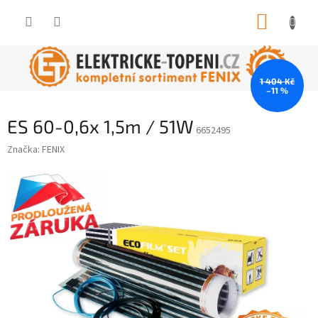
Přejít
NÁKUP
na
obsah
KOŠÍK
1 404 Kč
–11 %
ES 60-0,6x 1,5m / 51W
6652495
Značka:
FENIX