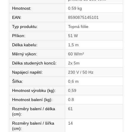
Hmotnost
:
0.59 kg
EAN
:
8590875145101
Typ produktu
:
Topná fólie
Příkon
:
51 W
Délka kabelu
:
1,5 m
Měrný výkon
:
60 W/m²
Délka studených konců
:
2x 5m
Napájecí napětí
:
230 V / 50 Hz
Šířka
:
0,6 m
Hmotnost výrobku (kg)
:
0,59
Hmotnost balení (kg)
:
0.8
Rozměry balení / délka
61
(cm)
:
Rozměry balení / šířka
14
(cm)
: