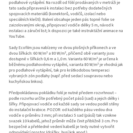
podlahové vytápění. Na rozdíl od fólií prodávaných v metráži je
tato sada připravená k instalaci bez potřeby dodatečných
spojovacích materiálů (konektorů, vodičů, izolací nebo
speciálních kleští). Balení obsahuje jeden pás topné folie se
zaizolovanými okraji, připojovací vodiče délky 5 m, návod k
instalaci a záruční list; k dispozici je také instruktážní animace na
YouTube.
Sady Ecofilm jsou nabízeny ve dvou plošných příkonech a ve
dvou šířkách: 60 W/m² a 80 W/m², přičemž obě varianty jsou
dostupné v šířkách 0,6 m a 1,0 m. Varianta 60 W/m² je určena k
běžnému podlahovému vytápění, varianta 80 W/m² je vhodná jak
pro podlahové vytápění, tak pro krátkodobou temperaci
vybraných zón podlahy (např. před sedací soupravou nebo
kuchyňskou linkou).
Předpokládanou pokládku folií je nutné předem rozvrhnout –
podle rozvrhu určíte potřebný počet pásů (sad) a jejich délky i
šířky. Připojovací vodiče od každé sady se vedou podél stěny
do instalační krabice. POZOR: od každého pásu vedou dva
vodiče o průměru 3 mm; při instalaci 5 sad (pásů) tak vznikne
svazek 10 kabelů, jehož průměr může činit přibližně 3 cm. Pro
bezpečné a přehledné vedení kabelů je tedy nutné vytvořit
odpovídající prostor (drážky, husí krk apod.).