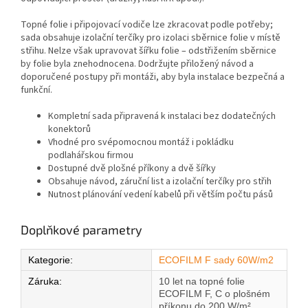
Topné folie i připojovací vodiče lze zkracovat podle potřeby;
sada obsahuje izolační terčíky pro izolaci sběrnice folie v místě
střihu. Nelze však upravovat šířku folie – odstřižením sběrnice
by folie byla znehodnocena. Dodržujte přiložený návod a
doporučené postupy při montáži, aby byla instalace bezpečná a
funkční.
Kompletní sada připravená k instalaci bez dodatečných
konektorů
Vhodné pro svépomocnou montáž i pokládku
podlahářskou firmou
Dostupné dvě plošné příkony a dvě šířky
Obsahuje návod, záruční list a izolační terčíky pro střih
Nutnost plánování vedení kabelů při větším počtu pásů
Doplňkové parametry
Kategorie
:
ECOFILM F sady 60W/m2
Záruka
:
10 let na topné folie
ECOFILM F, C o plošném
příkonu do 200 W/m²