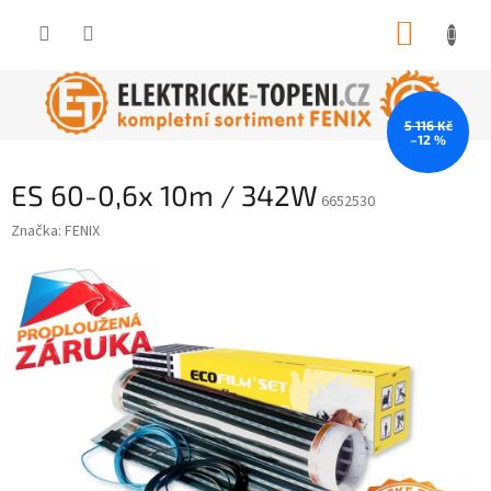
Přejít
NÁKUP
na
obsah
KOŠÍK
5 116 Kč
–12 %
ES 60-0,6x 10m / 342W
6652530
Značka:
FENIX