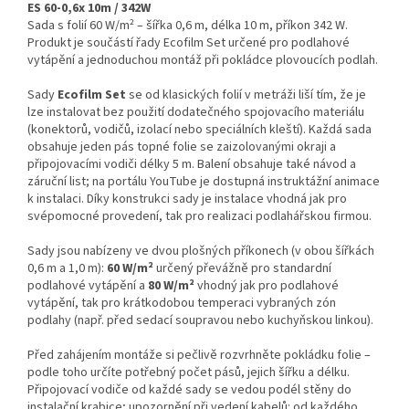
ES 60-0,6x 10m / 342W
Sada s folií 60 W/m² – šířka 0,6 m, délka 10 m, příkon 342 W.
Produkt je součástí řady Ecofilm Set určené pro podlahové
vytápění a jednoduchou montáž při pokládce plovoucích podlah.
Sady
Ecofilm Set
se od klasických folií v metráži liší tím, že je
lze instalovat bez použití dodatečného spojovacího materiálu
(konektorů, vodičů, izolací nebo speciálních kleští). Každá sada
obsahuje jeden pás topné folie se zaizolovanými okraji a
připojovacími vodiči délky 5 m. Balení obsahuje také návod a
záruční list; na portálu YouTube je dostupná instruktážní animace
k instalaci. Díky konstrukci sady je instalace vhodná jak pro
svépomocné provedení, tak pro realizaci podlahářskou firmou.
Sady jsou nabízeny ve dvou plošných příkonech (v obou šířkách
0,6 m a 1,0 m):
60 W/m²
určený převážně pro standardní
podlahové vytápění a
80 W/m²
vhodný jak pro podlahové
vytápění, tak pro krátkodobou temperaci vybraných zón
podlahy (např. před sedací soupravou nebo kuchyňskou linkou).
Před zahájením montáže si pečlivě rozvrhněte pokládku folie –
podle toho určíte potřebný počet pásů, jejich šířku a délku.
Připojovací vodiče od každé sady se vedou podél stěny do
instalační krabice; upozornění při vedení kabelů: od každého