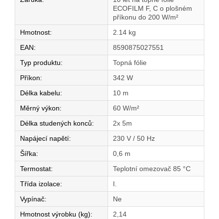
ECOFILM F, C o plošném
příkonu do 200 W/m²
Hmotnost
:
2.14 kg
EAN
:
8590875027551
Typ produktu
:
Topná fólie
Příkon
:
342 W
Délka kabelu
:
10 m
Měrný výkon
:
60 W/m²
Délka studených konců
:
2x 5m
Napájecí napětí
:
230 V / 50 Hz
Šířka
:
0,6 m
Termostat
:
Teplotní omezovač 85 °C
Třída izolace
:
I.
Vypínač
:
Ne
Hmotnost výrobku (kg)
:
2,14