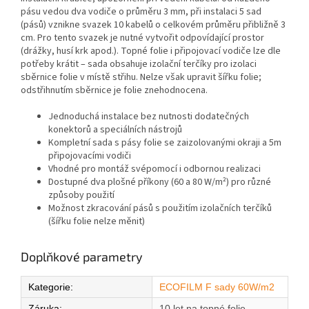
pásu vedou dva vodiče o průměru 3 mm, při instalaci 5 sad
(pásů) vznikne svazek 10 kabelů o celkovém průměru přibližně 3
cm. Pro tento svazek je nutné vytvořit odpovídající prostor
(drážky, husí krk apod.). Topné folie i připojovací vodiče lze dle
potřeby krátit – sada obsahuje izolační terčíky pro izolaci
sběrnice folie v místě střihu. Nelze však upravit šířku folie;
odstřihnutím sběrnice je folie znehodnocena.
Jednoduchá instalace bez nutnosti dodatečných
konektorů a speciálních nástrojů
Kompletní sada s pásy folie se zaizolovanými okraji a 5m
připojovacími vodiči
Vhodné pro montáž svépomocí i odbornou realizaci
Dostupné dva plošné příkony (60 a 80 W/m²) pro různé
způsoby použití
Možnost zkracování pásů s použitím izolačních terčíků
(šířku folie nelze měnit)
Doplňkové parametry
Kategorie
:
ECOFILM F sady 60W/m2
Záruka
:
10 let na topné folie