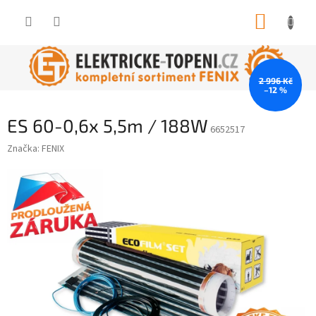
Přejít
NÁKUP
na
obsah
KOŠÍK
2 996 Kč
–12 %
ES 60-0,6x 5,5m / 188W
6652517
Značka:
FENIX