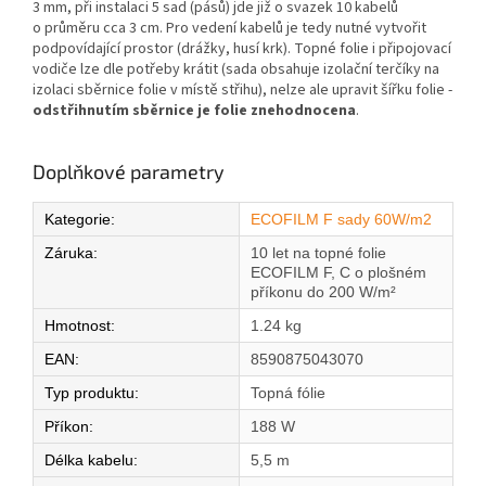
3 mm, při instalaci 5 sad (pásů) jde již o svazek 10 kabelů
o průměru cca 3 cm. Pro vedení kabelů je tedy nutné vytvořit
podpovídající prostor (drážky, husí krk). Topné folie i připojovací
vodiče lze dle potřeby krátit (sada obsahuje izolační terčíky na
izolaci sběrnice folie v místě střihu), nelze ale upravit šířku folie -
odstřihnutím sběrnice je folie znehodnocena
.
Doplňkové parametry
Kategorie
:
ECOFILM F sady 60W/m2
Záruka
:
10 let na topné folie
ECOFILM F, C o plošném
příkonu do 200 W/m²
Hmotnost
:
1.24 kg
EAN
:
8590875043070
Typ produktu
:
Topná fólie
Příkon
:
188 W
Délka kabelu
:
5,5 m