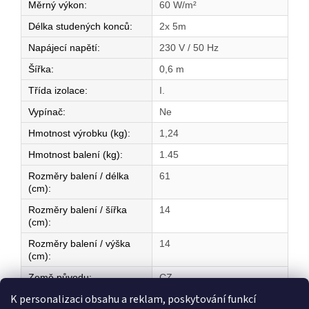
Měrný výkon
:
60 W/m²
Délka studených konců
:
2x 5m
Napájecí napětí
:
230 V / 50 Hz
Šířka
:
0,6 m
Třída izolace
:
I.
Vypínač
:
Ne
Hmotnost výrobku (kg)
:
1,24
Hmotnost balení (kg)
:
1.45
Rozměry balení / délka
61
(cm)
:
Rozměry balení / šířka
14
(cm)
:
Rozměry balení / výška
14
(cm)
:
Země původu
:
CZ
K personalizaci obsahu a reklam, poskytování funkcí