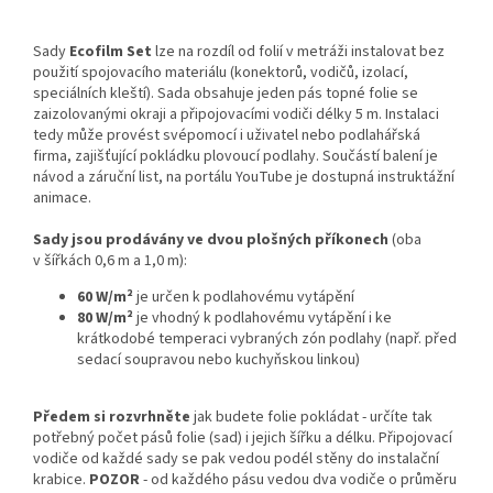
Sady
Ecofilm Set
lze na rozdíl od folií v metráži instalovat bez
použití spojovacího materiálu (konektorů, vodičů, izolací,
speciálních kleští). Sada obsahuje jeden pás topné folie se
zaizolovanými okraji a připojovacími vodiči délky 5 m. Instalaci
tedy může provést svépomocí i uživatel nebo podlahářská
firma, zajišťující pokládku plovoucí podlahy. Součástí balení je
návod a záruční list, na portálu YouTube je dostupná instruktážní
animace.
Sady jsou prodávány ve dvou plošných příkonech
(oba
v šířkách 0,6 m a 1,0 m):
60 W/m²
je určen k podlahovému vytápění
80 W/m²
je vhodný k podlahovému vytápění i ke
krátkodobé temperaci vybraných zón podlahy (např. před
sedací soupravou nebo kuchyňskou linkou)
Předem si rozvrhněte
jak budete folie pokládat - určíte tak
potřebný počet pásů folie (sad) i jejich šířku a délku. Připojovací
vodiče od každé sady se pak vedou podél stěny do instalační
krabice.
POZOR
- od každého pásu vedou dva vodiče o průměru