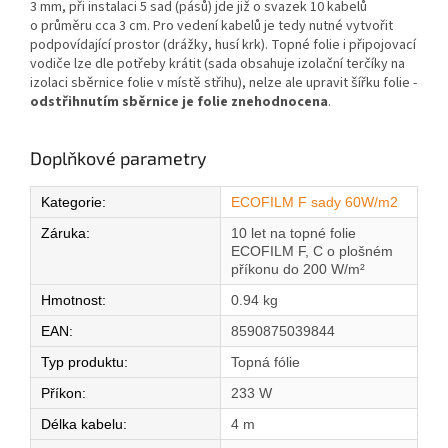
3 mm, při instalaci 5 sad (pásů) jde již o svazek 10 kabelů
o průměru cca 3 cm. Pro vedení kabelů je tedy nutné vytvořit
podpovídající prostor (drážky, husí krk). Topné folie i připojovací
vodiče lze dle potřeby krátit (sada obsahuje izolační terčíky na
izolaci sběrnice folie v místě střihu), nelze ale upravit šířku folie -
odstřihnutím sběrnice je folie znehodnocena
.
Doplňkové parametry
Kategorie
:
ECOFILM F sady 60W/m2
Záruka
:
10 let na topné folie
ECOFILM F, C o plošném
příkonu do 200 W/m²
Hmotnost
:
0.94 kg
EAN
:
8590875039844
Typ produktu
:
Topná fólie
Příkon
:
233 W
Délka kabelu
:
4 m