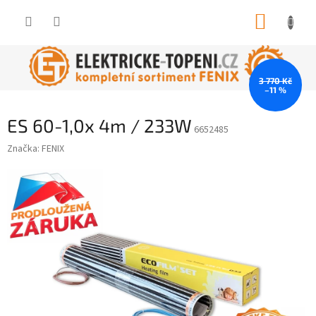
Přejít
NÁKUP
na
obsah
KOŠÍK
3 770 Kč
–11 %
ES 60-1,0x 4m / 233W
6652485
Značka:
FENIX