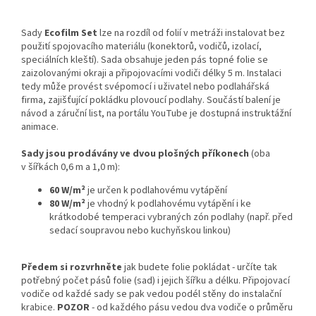
Sady
Ecofilm Set
lze na rozdíl od folií v metráži instalovat bez
použití spojovacího materiálu (konektorů, vodičů, izolací,
speciálních kleští). Sada obsahuje jeden pás topné folie se
zaizolovanými okraji a připojovacími vodiči délky 5 m. Instalaci
tedy může provést svépomocí i uživatel nebo podlahářská
firma, zajišťující pokládku plovoucí podlahy. Součástí balení je
návod a záruční list, na portálu YouTube je dostupná instruktážní
animace.
Sady jsou prodávány ve dvou plošných příkonech
(oba
v šířkách 0,6 m a 1,0 m):
60 W/m²
je určen k podlahovému vytápění
80 W/m²
je vhodný k podlahovému vytápění i ke
krátkodobé temperaci vybraných zón podlahy (např. před
sedací soupravou nebo kuchyňskou linkou)
Předem si rozvrhněte
jak budete folie pokládat - určíte tak
potřebný počet pásů folie (sad) i jejich šířku a délku. Připojovací
vodiče od každé sady se pak vedou podél stěny do instalační
krabice.
POZOR
- od každého pásu vedou dva vodiče o průměru