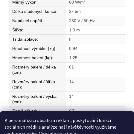
Měrný výkon
:
60 W/m²
Délka studených konců
:
2x 5m
Napájecí napětí
:
230 V / 50 Hz
Šířka
:
1,0 m
Třída izolace
:
II.
Hmotnost výrobku (kg)
:
0,94
Hmotnost balení (kg)
:
1.25
Rozměry balení / délka
61
(cm)
:
Rozměry balení / šířka
14
(cm)
:
Rozměry balení / výška
14
(cm)
:
Země původu
:
CZ
K personalizaci obsahu a reklam, poskytování funkcí
sociálních médií a analýze naší návštěvnosti využíváme
Z
soubory cookies. Více informací
zde
.