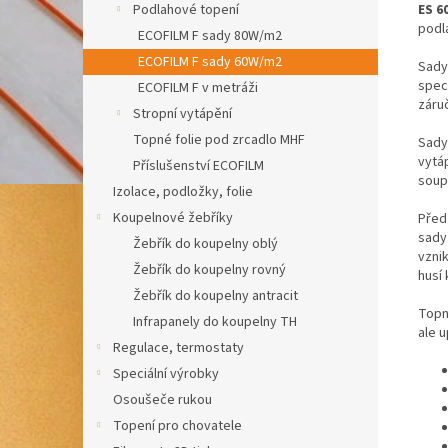
ES 6
Podlahové topení
podl
ECOFILM F sady 80W/m2
ECOFILM F sady 60W/m2
Sady 
speci
ECOFILM F v metráži
záruč
Stropní vytápění
Topné folie pod zrcadlo MHF
Sady
vytá
Příslušenství ECOFILM
soup
Izolace, podložky, folie
Koupelnové žebříky
Před 
sady
Žebřík do koupelny oblý
vznik
Žebřík do koupelny rovný
husí 
Žebřík do koupelny antracit
Topné
Infrapanely do koupelny TH
ale u
Regulace, termostaty
Speciální výrobky
Osoušeče rukou
Topení pro chovatele