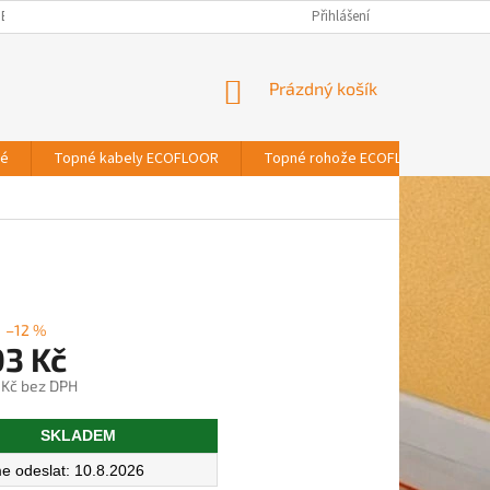
BNÍCH ÚDAJŮ
Přihlášení
NÁKUPNÍ
Prázdný košík
KOŠÍK
vé
Topné kabely ECOFLOOR
Topné rohože ECOFLOOR
T
–12 %
03 Kč
 Kč bez DPH
SKLADEM
10.8.2026