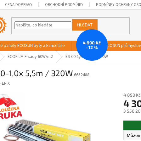
CENA DOPRAVY
OBCHODNÍ PODMÍNKY
PODMÍNKY OCHRANY OSO
HLEDAT
4 890 Kč
vé panely ECOSUN byty a kanceláře
Sálavé panely ECOSUN průmyslo
–12 %
ECOFILM F sady 60W/m2
ES 60-1,0x 5,5m / 320W
60-1,0x 5,5m / 320W
6652488
FENIX
4 890 Kč
4 3
3 556,20
Měrná
cena: