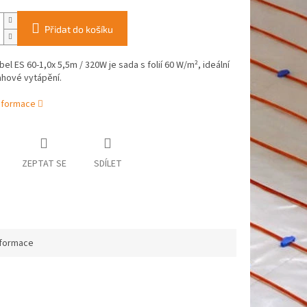
Přidat do košíku
el ES 60-1,0x 5,5m / 320W je sada s folií 60 W/m², ideální
ahové vytápění.
informace
ZEPTAT SE
SDÍLET
nformace