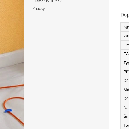
Filamenty 3D tisk
Značky
Dop
Ka
Zá
Hm
EA
Ty
Př
Dé
Mě
Dé
Na
Ší
Te