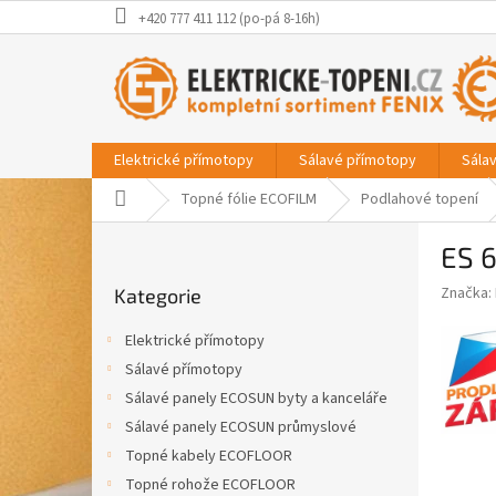
Přejít
+420 777 411 112 (po-pá 8-16h)
na
obsah
Elektrické přímotopy
Sálavé přímotopy
Sála
Domů
Topné fólie ECOFILM
Podlahové topení
P
ES 
o
Přeskočit
s
Značka:
Kategorie
kategorie
t
r
Elektrické přímotopy
a
Sálavé přímotopy
n
Sálavé panely ECOSUN byty a kanceláře
n
í
Sálavé panely ECOSUN průmyslové
p
Topné kabely ECOFLOOR
a
Topné rohože ECOFLOOR