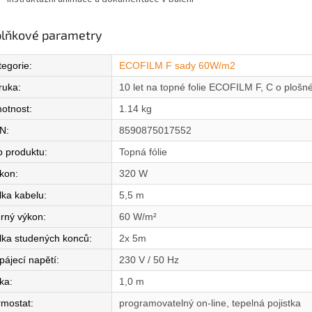
lňkové parametry
tegorie
:
ECOFILM F sady 60W/m2
ruka
:
10 let na topné folie ECOFILM F, C o ploš
otnost
:
1.14 kg
N
:
8590875017552
p produktu
:
Topná fólie
íkon
:
320 W
lka kabelu
:
5,5 m
rný výkon
:
60 W/m²
lka studených konců
:
2x 5m
pájecí napětí
:
230 V / 50 Hz
řka
:
1,0 m
rmostat
:
programovatelný on-line, tepelná pojistka