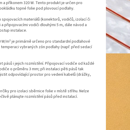
5 m a příkonem 320 W. Tento produkt je určen pro
pokládku topné folie pod plovoucí podlahy.
h spojovacích materiálů (konektorů, vodičů, izolací či
i a připojovacími vodiči dlouhými 5 m, dále návod a
ostup instalace.
60 W/m² je primárně určeno pro standardní podlahové
 temperaci vybraných zón podlahy (např. před sedací
et pásů i jejich rozmístění. Připojovací vodiče od každé
iče o průměru 3 mm; při instalaci pěti pásů tak
istit odpovídající prostor pro vedení kabelů (drážky,
rčíky pro izolaci sběrnice folie v místě střihu. Nelze
člivě plánujte rozmístění pásů před instalací.