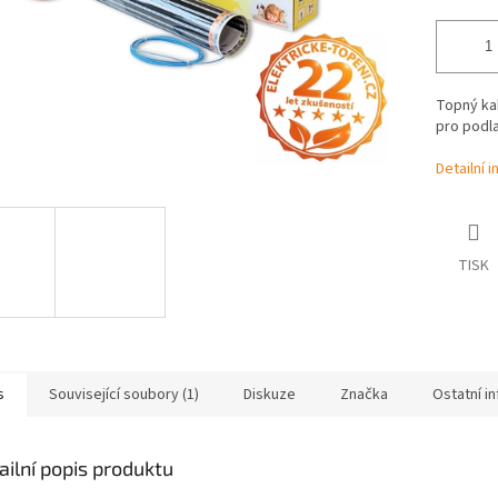
Topný kab
pro podl
Detailní 
TISK
s
Související soubory (1)
Diskuze
Značka
Ostatní i
ailní popis produktu