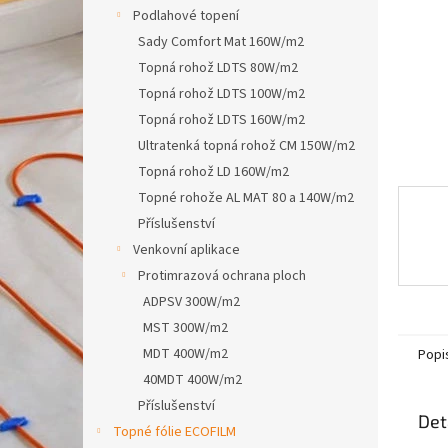
n
Podlahové topení
e
Sady Comfort Mat 160W/m2
l
Topná rohož LDTS 80W/m2
Topná rohož LDTS 100W/m2
Topná rohož LDTS 160W/m2
Ultratenká topná rohož CM 150W/m2
Topná rohož LD 160W/m2
Topné rohože AL MAT 80 a 140W/m2
Příslušenství
Venkovní aplikace
Protimrazová ochrana ploch
ADPSV 300W/m2
MST 300W/m2
MDT 400W/m2
Popi
40MDT 400W/m2
Příslušenství
Det
Topné fólie ECOFILM