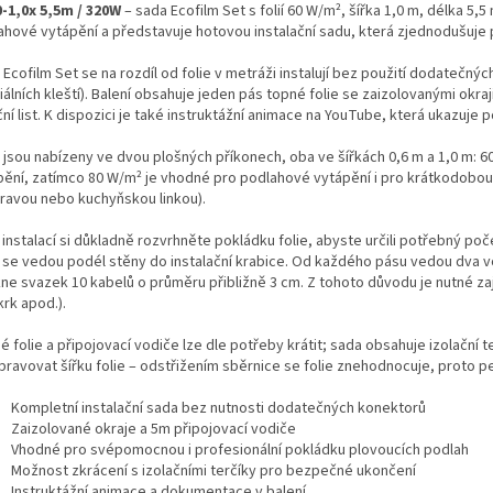
0-1,0x 5,5m / 320W
– sada Ecofilm Set s folií 60 W/m², šířka 1,0 m, délka 5,
ahové vytápění a představuje hotovou instalační sadu, která zjednodušuje 
Ecofilm Set se na rozdíl od folie v metráži instalují bez použití dodatečnýc
álních kleští). Balení obsahuje jeden pás topné folie se zaizolovanými okraj
ní list. K dispozici je také instruktážní animace na YouTube, která ukazuje p
 jsou nabízeny ve dvou plošných příkonech, oba ve šířkách 0,6 m a 1,0 m: 
pění, zatímco 80 W/m² je vhodné pro podlahové vytápění i pro krátkodobou
ravou nebo kuchyňskou linkou).
instalací si důkladně rozvrhněte pokládku folie, abyste určili potřebný poč
 se vedou podél stěny do instalační krabice. Od každého pásu vedou dva vod
ne svazek 10 kabelů o průměru přibližně 3 cm. Z tohoto důvodu je nutné zaj
krk apod.).
 folie a připojovací vodiče lze dle potřeby krátit; sada obsahuje izolační te
pravovat šířku folie – odstřižením sběrnice se folie znehodnocuje, proto pe
Kompletní instalační sada bez nutnosti dodatečných konektorů
Zaizolované okraje a 5m připojovací vodiče
Vhodné pro svépomocnou i profesionální pokládku plovoucích podlah
Možnost zkrácení s izolačními terčíky pro bezpečné ukončení
Instruktážní animace a dokumentace v balení